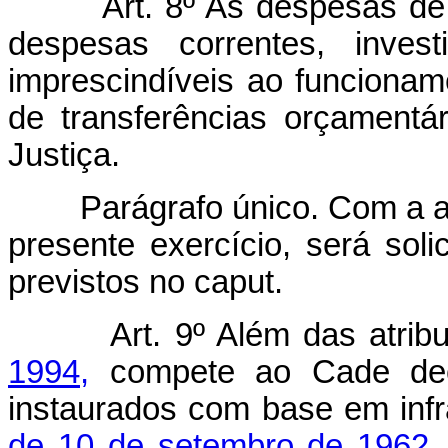
Art. 8º As despesas de
despesas correntes, invest
imprescindíveis ao funcionam
de transferências orçamentá
Justiça.
Parágrafo único. Com a apr
presente exercício, será solic
previstos no caput.
Art. 9º Além das atrib
1994,
compete ao Cade decid
instaurados com base em inf
de 10 de setembro de 1962