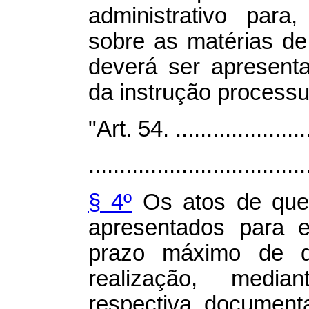
administrativo para
sobre as matérias de
deverá ser apresent
da instrução processu
"Art. 54. .......................
...................................
§ 4º
Os atos de que 
apresentados para 
prazo máximo de q
realização, medi
respectiva document