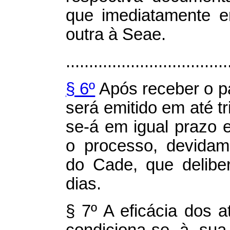
que imediatamente e
outra à Seae.
...................................
§ 6º
Após receber o p
será emitido em até tr
se-á em igual prazo 
o processo, devidame
do Cade, que delibe
dias.
§ 7º A eficácia dos a