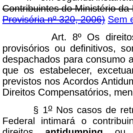
Contribuintes do Ministéri
Provisória nº 320, 2006)
Sem e
Art. 8º Os direit
provisórios ou definitivos, 
despachados para consumo a p
que os estabelecer, excetua
previstos nos Acordos Antidu
Direitos Compensatórios, menc
o
§ 1
Nos casos de retr
Federal intimará o contribu
direitos
antidumping
ou co