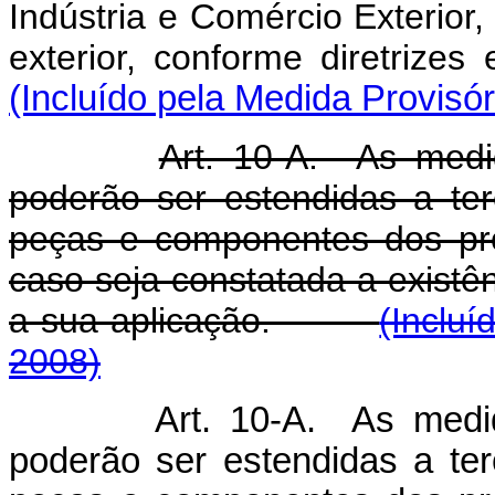
Indústria e Comércio Exterior
exterior, conforme diretr
(Incluído pela Medida Provisór
Art. 10-A. As med
poderão ser estendidas a te
peças e componentes dos pro
caso seja constatada a existên
a sua aplicação.
(Incluí
2008)
Art. 10-A. As med
poderão ser estendidas a te