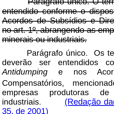
P
arágrafo único. O ter
entendido conforme o dispo
Acordos de Subsídios e Dir
no art. 1º, abrangendo as emp
minerais ou industriais.
Parágrafo único. Os te
deverão ser entendidos c
Antidumping
e nos Acordo
Compensatórios, menciona
empresas produtoras de
industriais.
(Redação dad
35, de 2001)