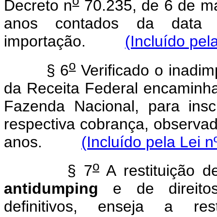
o
Decreto n
70.235, de 6 de ma
anos contados da data 
importação.
(Incluído pel
o
§ 6
Verificado o inadim
da Receita Federal encaminha
Fazenda Nacional, para ins
respectiva cobrança, observad
anos.
(Incluído pela Lei 
o
§ 7
A restituição de
antidumping
e de direitos 
definitivos, enseja a res