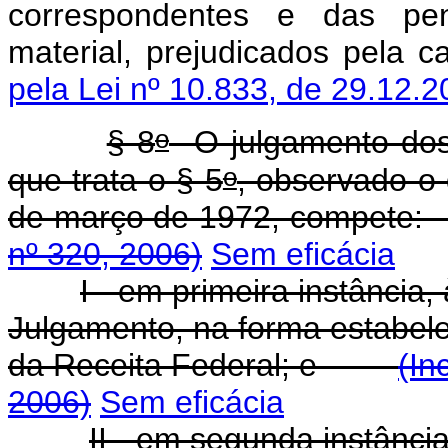
correspondentes e das pena
material, prejudicados pe
pela Lei nº 10.833, de 29.12.2
o
§ 8
O julgamento dos 
o
que trata o § 5
, observado o 
de março de 1972, comp
nº 320, 2006)
Sem eficácia
I - em primeira instância
Julgamento, na forma estabele
da Receita Federal; e
(In
2006)
Sem eficácia
II - em segunda instânci