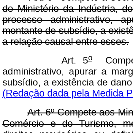
do Ministério da Indústria, 
processo administrativo,
montante de subsídio, a exis
a relação causal entre esses.
o
Art. 5
Compete
administrativo, apurar a ma
subsídio, a existência de da
(Redação dada pela Medida Pr
Art. 6º Compete aos Min
Comércio e do Turismo, med