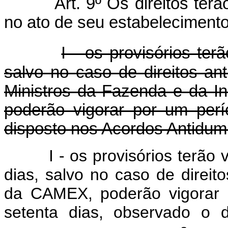
Art. 9º Os direitos terã
no ato de seu estabeleciment
I - os provisórios ter
salvo no caso de direitos an
Ministros da Fazenda e da In
poderão vigorar por um per
disposto nos Acordos Antidump
I - os provisórios terão
dias, salvo no caso de direit
da CAMEX, poderão vigorar 
setenta dias, observado o 