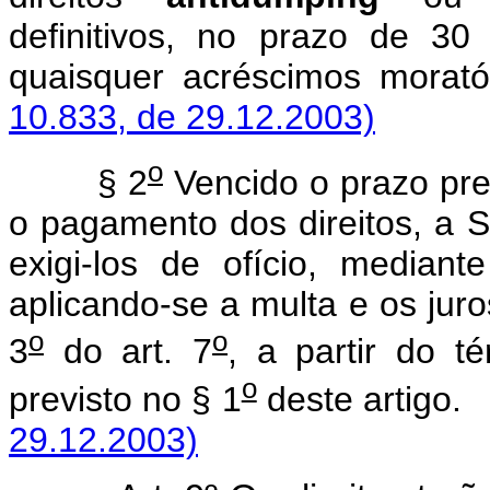
definitivos, no prazo de 30 
quaisquer acréscimos 
10.833, de 29.12.2003)
o
§ 2
Vencido o prazo pre
o pagamento dos direitos, a S
exigi-los de ofício, mediant
aplicando-se a multa e os juro
o
o
3
do art. 7
, a partir do t
o
previsto no § 1
deste art
29.12.2003)