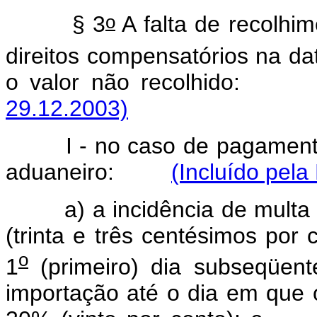
o
§ 3
A falta de recolhim
direitos compensatórios na da
o valor não recolhid
29.12.2003)
I - no caso de pagamen
aduaneiro:
(Incluído pela
a) a incidência de mult
(trinta e três centésimos por c
o
1
(primeiro) dia subseqüent
importação até o dia em que 