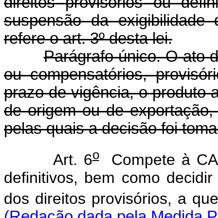
direitos provisórios ou def
suspensão da exigibilidade 
refere o art. 3º desta lei.
Parágrafo único. O ato 
ou compensatórios, provisóri
prazo de vigência, o produto a
de origem ou de exportação,
pelas quais a decisão foi toma
o
Art. 6
Compete à CAMEX
definitivos, bem como decidir
dos direitos provisórios, a que
(Redação dada pela Medida Pr