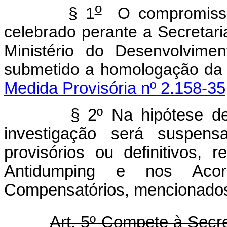
o
§ 1
O compromisso 
celebrado perante a Secretar
Ministério do Desenvolvimen
submetido a homologaç
Medida Provisória nº 2.158-35
§ 2º Na hipótese d
investigação será suspens
provisórios ou definitivos,
Antidumping e nos Acor
Compensatórios, mencionados 
Art. 5º Compete à Secre