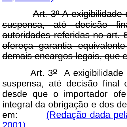
Art. 3º A exigibilidade
suspensa, até decisão fin
autoridades referidas no art. 
ofereça garantia equivalent
demais encargos legais, que c
o
Art. 3
A exigibilidade 
suspensa, até decisão final
desde que o importador ofer
integral da obrigação e dos de
em:
(Redação dada pela
2001)