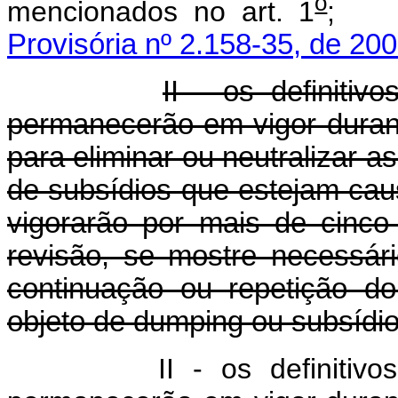
o
mencionados no art. 1
Provisória nº 2.158-35, de 200
II - os definiti
permanecerão em vigor duran
para eliminar ou neutralizar 
de subsídios que estejam ca
vigorarão por mais de cinc
revisão, se mostre necessár
continuação ou repetição d
objeto de dumping ou subsídio
II - os definiti