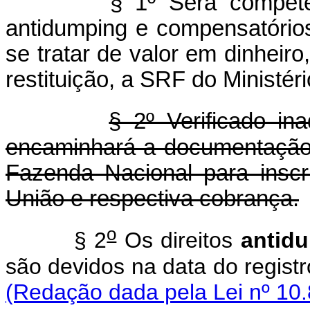
§ 1º Será compete
antidumping e compensatórios,
se tratar de valor em dinheir
restituição, a SRF do Ministér
§ 2º Verificado i
encaminhará a documentação 
Fazenda Nacional para inscr
União e respectiva cobrança.
o
§ 2
Os direitos
antid
são devidos na data do regi
(Redação dada pela Lei nº 10.