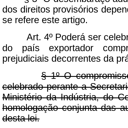
dos direitos provisórios depe
se refere este artigo.
Art. 4º Poderá ser cele
do país exportador compr
prejudiciais decorrentes da pr
§ 1º O compromisso
celebrado perante a Secretar
Ministério da Indústria, do 
homologação conjunta das aut
desta lei.