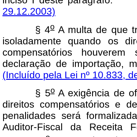
inciso I deste parágra
29.12.2003)
o
§ 4
A multa de que tr
isoladamente quando os di
compensatórios houverem 
declaração de importação, 
(Incluído pela Lei nº 10.833, 
o
§ 5
A exigência de of
direitos compensatórios e d
penalidades será formalizad
Auditor-Fiscal da Receita 