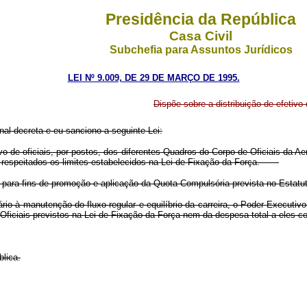
Presidência da República
Casa Civil
Subchefia para Assuntos Jurídicos
LEI Nº 9.009, DE 29 DE MARÇO DE 1995.
Dispõe sobre a distribuição de efetiv
al decreta e eu sanciono a seguinte Lei:
 de oficiais, por postos, dos diferentes Quadros do Corpo de Oficiais da Ae
do, respeitados os limites estabelecidos na Lei de Fixação da Força.
 para fins de promoção e aplicação da Quota Compulsória prevista no Estatut
 à manutenção do fluxo regular e equilíbrio da carreira, o Poder Executivo,
Oficiais previstos na Lei de Fixação da Força nem da despesa total a eles c
lica.