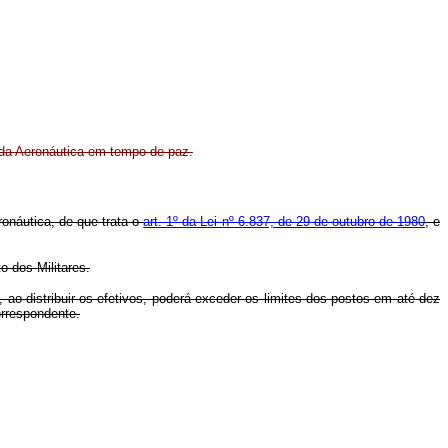
o da Aeronáutica em tempo de paz.
ronáutica, de que trata o
art. 1º da Lei nº 6.837, de 29 de outubro de 1980
, e
o dos Militares.
 ao distribuir os efetivos, poderá exceder os limites dos postos em até dez
orrespondente.