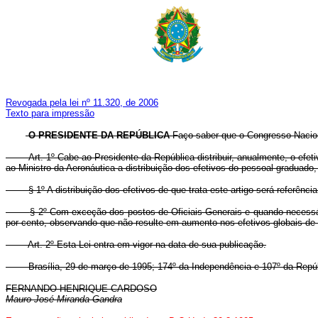
Revogada pela lei nº 11.320, de 2006
Texto para impressão
O PRESIDENTE DA REPÚBLICA
Faço saber que o Congresso Nacion
Art. 1º Cabe ao Presidente da República distribuir, anualmente, o efetivo
ao Ministro da Aeronáutica a distribuição dos efetivos do pessoal gradua
§ 1º A distribuição dos efetivos de que trata este artigo será referência
§ 2º Com exceção dos postos de Oficiais-Generais e quando necessário
por cento, observando que não resulte em aumento nos efetivos globais de 
Art. 2º Esta Lei entra em vigor na data de sua publicação.
Brasília, 29 de março de 1995; 174º da Independência e 107º da Repúb
FERNANDO HENRIQUE CARDOSO
Mauro José Miranda Gandra