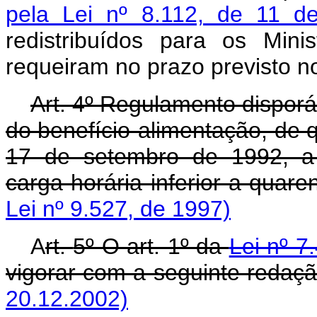
pela Lei nº 8.112, de 11 
redistribuídos para os Mini
requeiram no prazo previsto 
Art.
4º Regulamento disporá
do benefício-alimentação, de qu
17 de setembro de 1992, a 
carga horária inferior a quar
Lei nº 9.527, de 1997)
A
rt.
5º O art. 1º da
Lei nº 7
vigorar com a seguinte redaçã
20.12.2002)