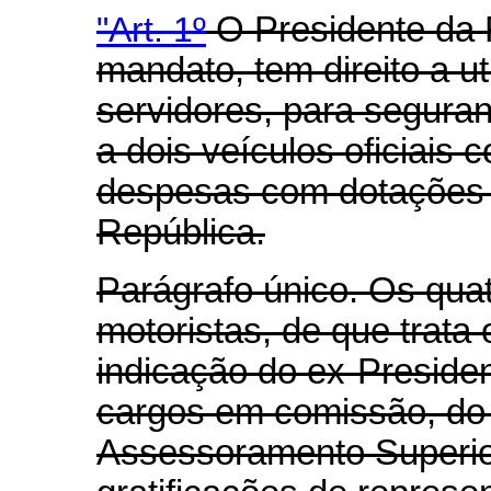
"Art. 1º
O Presidente da 
mandato, tem direito a ut
servidores, para segura
a dois veículos oficiais
despesas com dotações p
República.
Parágrafo único. Os qua
motoristas, de que trata
indicação do ex-Preside
cargos em comissão, do
Assessoramento Superior