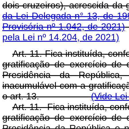
dois cruzeiros), acrescida da 
da Lei Delegada n° 13, de 19
Provisória nº 1.042, de 2021)
pela Lei nº 14.204, de 2021)
Art. 11. Fica instituída, co
gratificação de exercício d
Presidência da República, 
inacumulável com a gratificaç
o art. 13.
(Vide Lei
Art. 11. Fica instituída, co
gratificação de exercício d
Presidência da República e n