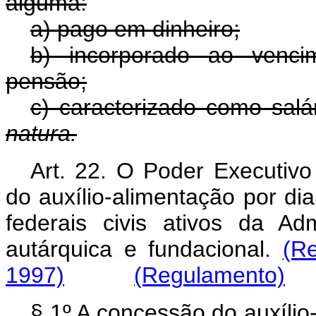
alguma:
a) pago em dinheiro;
b) incorporado ao venci
pensão;
c) caracterizado como salár
natura.
Art. 22. O Poder Executiv
do auxílio-alimentação por dia
federais civis ativos da Adm
autárquica e fundacional.
(R
1997)
(Regulamento)
§ 1º A concessão do auxílio