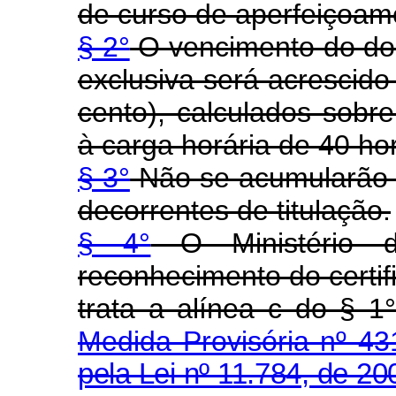
de curso de aperfeiçoam
§ 2°
O vencimento do do
exclusiva será acrescido
cento), calculados sobr
à carga horária de 40 ho
§ 3°
Não se acumularão 
decorrentes de titulação.
§ 4°
O Ministério da
reconhecimento do certif
trata a alínea c
Medida Provisória nº 43
pela Lei nº 11.784, de 20