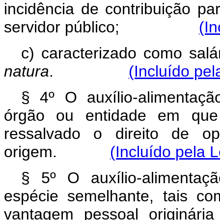
incidência de contribuição p
servidor público;
(In
c) caracterizado como salár
natura
.
(Incluído pel
§ 4º O auxílio-alimentaç
órgão ou entidade em que o
ressalvado o direito de o
origem.
(Incluído pela 
§ 5º O auxílio-alimenta
espécie semelhante, tais co
vantagem pessoal originári