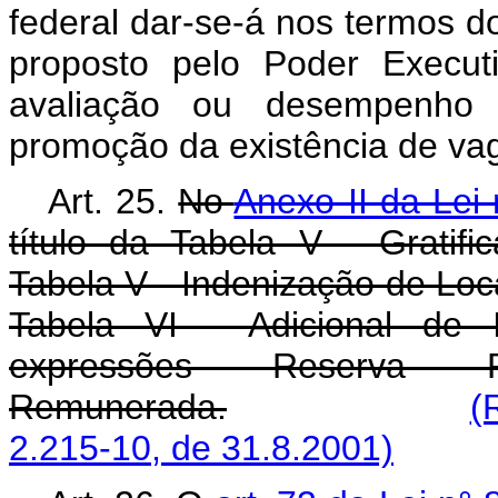
federal dar-se-á nos termos 
proposto pelo Poder Executi
avaliação ou desempenho 
promoção da existência de va
Art. 25.
No
Anexo II da Lei
título da Tabela V - Gratif
Tabela V - Indenização de Loca
Tabela VI - Adicional de I
expressões Reserva R
Remunerada.
(
2.215-10, de 31.8.2001)