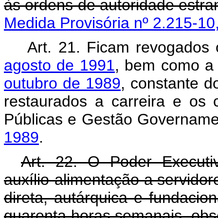
às ordens de autoridade estra
Medida Provisória nº 2.215-10
Art. 21. Ficam revogados
agosto de 1991
, bem como a
outubro de 1989
, constante 
restaurados a carreira e os 
Públicas e Gestão Govername
1989
.
Art. 22. O Poder Execut
auxílio-alimentação a servidor
direta, autárquica e fundacion
quarenta horas semanais, obs