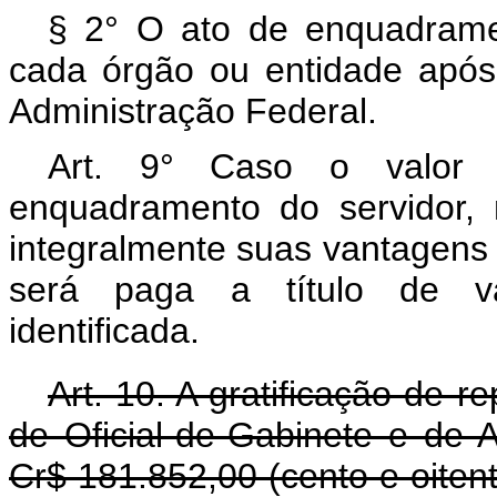
§ 2° O ato de enquadrame
cada órgão ou entidade após
Administração Federal.
Art. 9° Caso o valor 
enquadramento do servidor, 
integralmente suas vantagens a
será paga a título de va
identificada.
Art. 10. A gratificação de 
de Oficial-de-Gabinete e de 
Cr$ 181.852,00 (cento e oitent