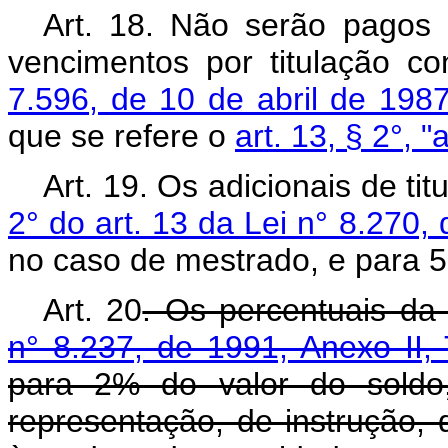
Art. 18. Não serão pagos
vencimentos por titulação c
7.596, de 10 de abril de 198
que se refere o
art. 13, § 2°, 
Art. 19. Os adicionais de tit
2° do art. 13 da Lei n° 8.270,
no caso de mestrado, e para 
Art. 20
. Os percentuais d
n° 8.237, de 1991, Anexo II, T
para 2% do valor do soldo
representação, de instrução,