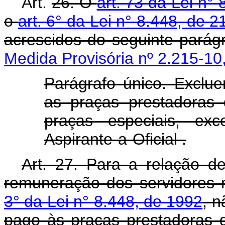
Art.
26. O
art. 73 da Lei n°
o
art. 6° da Lei n° 8.448, de 
acrescidos do seguinte parágr
Medida Provisória nº 2.215-10
Parágrafo único. Exclue
as praças prestadoras d
praças especiais, ex
Aspirante-a-Oficial .
Art. 27. Para a relação d
remuneração dos servidores m
3° da Lei n° 8.448, de 1992
, n
pago às praças prestadoras de