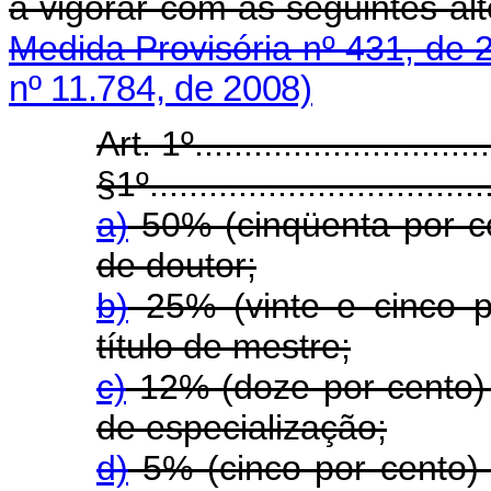
a vigorar com as segui
Medida Provisória nº 431, de 
nº 11.784, de 2008)
Art. 1º...............................
§1º...................................
a)
50% (cinqüenta por ce
de doutor;
b)
25% (vinte e cinco p
título de mestre;
c)
12% (doze por cento) 
de especialização;
d)
5% (cinco por cento) 