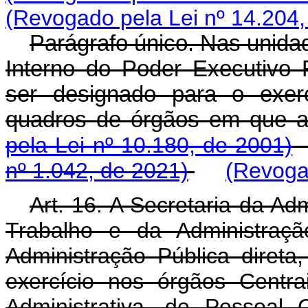
(Revogado pela Lei nº 14.204,
Parágrafo único. Nas unidad
Interno do Poder Executivo 
ser designado para o exerc
quadros de órgãos em que 
pela Lei nº 10.180, de 2001)
nº 1.042, de 2021)
(Revoga
Art. 16. A Secretaria da Ad
Trabalho e da Administraçã
Administração Pública direta,
exercício nos órgãos Centr
Administrativa, de Pessoal 