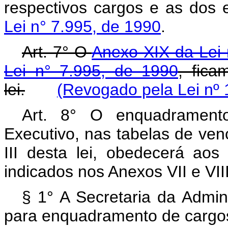
respectivos cargos e as dos 
Lei n° 7.995, de 1990
.
Art. 7° O
Anexo XIX da Lei 
Lei n° 7.995, de 1990
, fica
lei.
(Revogado pela Lei nº 
Art. 8° O enquadramento
Executivo, nas tabelas de ven
III desta lei, obedecerá ao
indicados nos Anexos VII e VIII
§ 1° A Secretaria da Admin
para enquadramento de cargos 