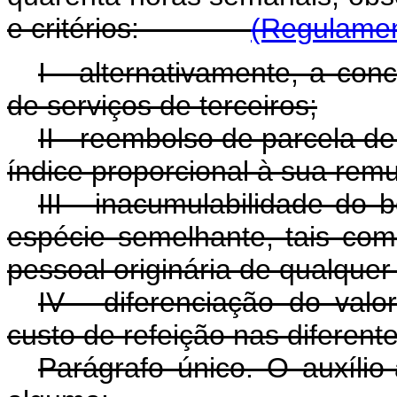
e critérios:
(Regulamen
I - alternativamente, a con
de serviços de terceiros;
II - reembolso de parcela de
índice proporcional à sua rem
III - inacumulabilidade do 
espécie semelhante, tais com
pessoal originária de qualquer
IV - diferenciação do valo
custo de refeição nas diferente
Parágrafo único. O auxílio