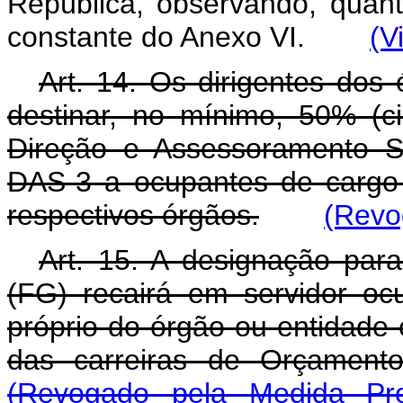
República, observando, quanto
constante do Anexo VI.
(V
Art. 14. Os dirigentes dos
destinar, no mínimo, 50% (c
Direção e Assessoramento S
DAS-3 a ocupantes de cargo 
respectivos órgãos.
(Revo
Art. 15. A designação para
(FG) recairá em servidor oc
próprio do órgão ou entidade 
das carreiras de Orçame
(Revogado pela Medida Pro