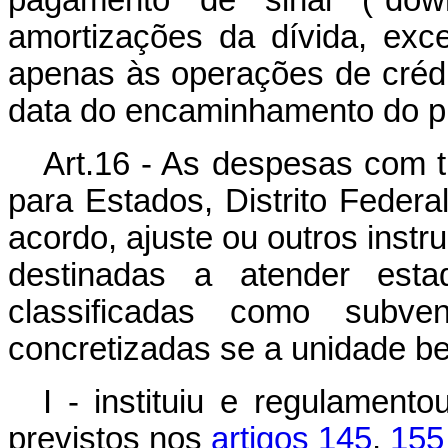
pagamento de sinal ("dow
amortizações da dívida, excet
apenas às operações de crédi
data do encaminhamento do pr
Art.16 - As despesas com t
para Estados, Distrito Federa
acordo, ajuste ou outros inst
destinadas a atender est
classificadas como subve
concretizadas se a unidade b
I - instituiu e regulament
previstos nos
artigos 145
,
155