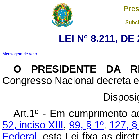
Pres
Subch
LEI Nº 8.211, D
Mensagem de veto
O PRESIDENTE DA R
Congresso Nacional decreta e 
Disposi
Art.1º - Em cumprimento a
52, inciso XIII
,
99, § 1º
,
127, §
Federal,
esta Lei fixa as dire