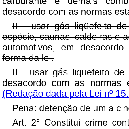
carburante e demais combus
desacordo com as normas estab
II - usar gás liqüefeito 
espécie, saunas, caldeiras e a
automotivos, em desacordo
forma da lei.
II - usar gás liquefeito de
desacordo com as normas 
(Redação dada pela Lei nº 15
Pena: detenção de um a cin
Art. 2° Constitui crime co