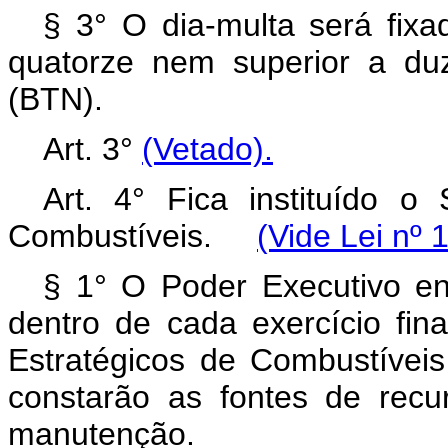
§ 3° O dia-multa será fixad
quatorze nem superior a du
(BTN).
Art. 3°
(Vetado).
Art. 4° Fica instituído 
Combustíveis.
(Vide Lei nº 
§ 1° O Poder Executivo e
dentro de cada exercício fin
Estratégicos de Combustíveis
constarão as fontes de recu
manutenção.