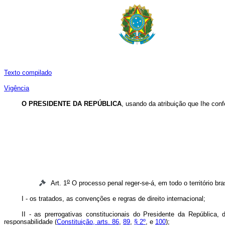
Texto compilado
Vigência
O
PRESIDENTE DA REPÚBLICA
, usando da atribuição que Ihe confe
o
Art. 1
O processo penal reger-se-á, em todo o território bra
I - os tratados, as convenções e regras de direito internacional;
II - as prerrogativas constitucionais do Presidente da Repúblic
responsabilidade (
Constituição, arts. 86
,
89
,
§ 2º
, e
100
);