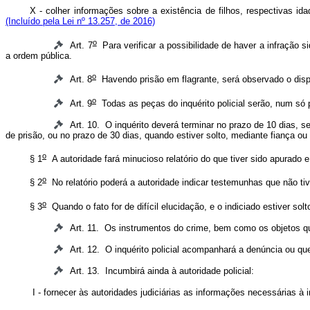
X - colher informações sobre a existência de filhos, respectivas i
(Incluído pela Lei nº 13.257, de 2016)
o
Art. 7
Para verificar a possibilidade de haver a infração s
a ordem pública.
o
Art. 8
Havendo prisão em flagrante, será observado o dis
o
Art. 9
Todas as peças do inquérito policial serão, num só p
Art. 10. O inquérito deverá terminar no prazo de 10 dias, s
de prisão, ou no prazo de 30 dias, quando estiver solto, mediante fiança ou
o
§ 1
A autoridade fará minucioso relatório do que tiver sido apurado 
o
§ 2
No relatório poderá a autoridade indicar testemunhas que não ti
o
§ 3
Quando o fato for de difícil elucidação, e o indiciado estiver sol
Art. 11. Os instrumentos do crime, bem como os objetos qu
Art. 12. O inquérito policial acompanhará a denúncia ou qu
Art. 13. Incumbirá ainda à autoridade policial:
I - fornecer às autoridades judiciárias as informações necessárias à