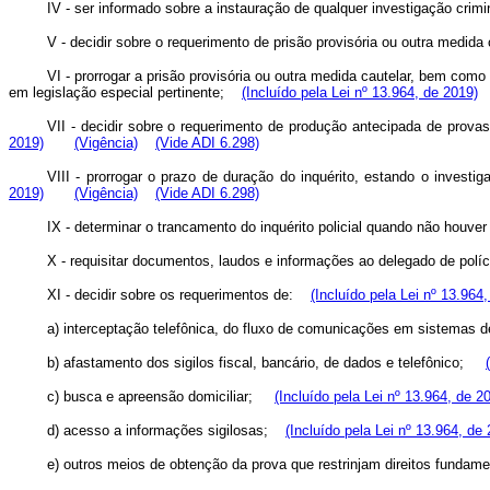
IV - ser informado sobre a instauração de qualquer investigação cr
V - decidir sobre o requerimento de prisão provisória ou outra medid
VI - prorrogar a prisão provisória ou outra medida cautelar, bem como
em legislação especial pertinente;
(Incluído pela Lei nº 13.964, de 2019)
VII - decidir sobre o requerimento de produção antecipada de prova
2019)
(Vigência)
(Vide ADI 6.298)
VIII - prorrogar o prazo de duração do inquérito, estando o invest
2019)
(Vigência)
(Vide ADI 6.298)
IX - determinar o trancamento do inquérito policial quando não hou
X - requisitar documentos, laudos e informações ao delegado de po
XI - decidir sobre os requerimentos de:
(Incluído pela Lei nº 13.964
a) interceptação telefônica, do fluxo de comunicações em sistemas
b) afastamento dos sigilos fiscal, bancário, de dados e telefônico;
c) busca e apreensão domiciliar;
(Incluído pela Lei nº 13.964, de 2
d) acesso a informações sigilosas;
(Incluído pela Lei nº 13.964, de
e) outros meios de obtenção da prova que restrinjam direitos funda