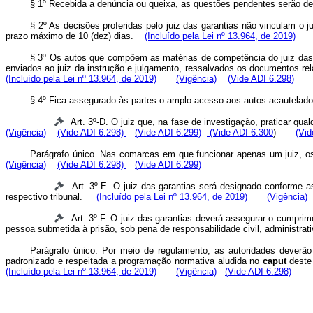
§ 1º Recebida a denúncia ou queixa, as questões pendentes serão de
§ 2º As decisões proferidas pelo juiz das garantias não vinculam o
prazo máximo de 10 (dez) dias.
(Incluído pela Lei nº 13.964, de 2019)
§ 3º Os autos que compõem as matérias de competência do juiz das g
enviados ao juiz da instrução e julgamento, ressalvados os documentos re
(Incluído pela Lei nº 13.964, de 2019)
(Vigência)
(Vide ADI 6.298)
§ 4º Fica assegurado às partes o amplo acesso aos autos acautelad
Art. 3º-D. O juiz que, na fase de investigação, praticar q
(Vigência)
(Vide ADI 6.298)
(Vide ADI 6.299)
(Vide ADI 6.300
)
(Vid
Parágrafo único. Nas comarcas em que funcionar apenas um juiz, os
(Vigência)
(Vide ADI 6.298)
(Vide ADI 6.299)
Art. 3º-E. O juiz das garantias será designado conforme a
respectivo tribunal.
(Incluído pela Lei nº 13.964, de 2019)
(Vigência)
Art. 3º-F. O juiz das garantias deverá assegurar o cumpri
pessoa submetida à prisão, sob pena de responsabilidade civil, administr
Parágrafo único. Por meio de regulamento, as autoridades deverão 
padronizado e respeitada a programação normativa aludida no
caput
deste 
(Incluído pela Lei nº 13.964, de 2019)
(Vigência)
(Vide ADI 6.298)