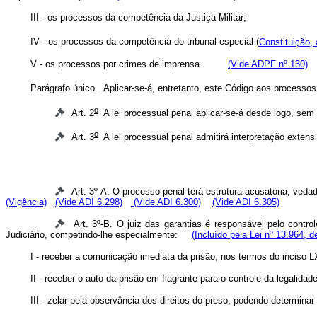
III - os processos da competência da Justiça Militar;
IV - os processos da competência do tribunal especial (
Constituição, 
V - os processos por crimes de imprensa.
(Vide ADPF nº 130)
Parágrafo único. Aplicar-se-á, entretanto, este Código aos processos
o
Art. 2
A lei processual penal aplicar-se-á desde logo, sem p
o
Art. 3
A lei processual penal admitirá interpretação extens
Art. 3º-A. O processo penal terá estrutura acusatória, ved
(Vigência)
(Vide ADI 6.298)
(Vide ADI 6.300)
(Vide ADI 6.305)
Art. 3º-B. O juiz das garantias é responsável pelo contro
Judiciário, competindo-lhe especialmente:
(Incluído pela Lei nº 13.964, d
I - receber a comunicação imediata da prisão, nos termos do inciso L
II - receber o auto da prisão em flagrante para o controle da legali
III - zelar pela observância dos direitos do preso, podendo determi