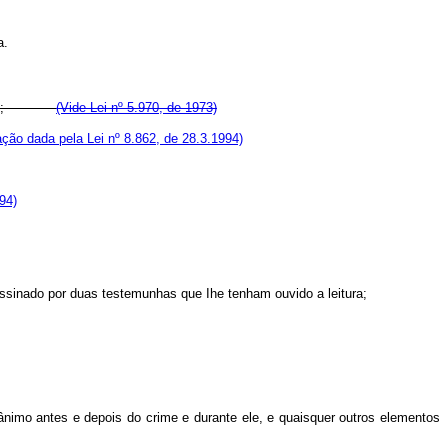
a.
;
(Vide Lei nº 5.970, de 1973)
ção dada pela Lei nº 8.862, de 28.3.1994)
94)
assinado por duas testemunhas que Ihe tenham ouvido a leitura;
e ânimo antes e depois do crime e durante ele, e quaisquer outros elementos