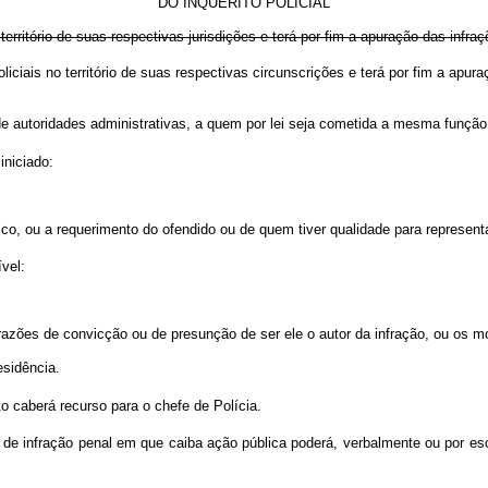
DO INQUÉRITO POLICIAL
o território de suas respectivas jurisdições e terá por fim a apuração das infra
policiais no território de suas respectivas circunscrições e terá por fim a apu
de autoridades administrativas, a quem por lei seja cometida a mesma função
iniciado:
lico, ou a requerimento do ofendido ou de quem tiver qualidade para representá
vel:
s razões de convicção ou de presunção de ser ele o autor da infração, ou os m
sidência.
o caberá recurso para o chefe de Polícia.
 infração penal em que caiba ação pública poderá, verbalmente ou por escrit