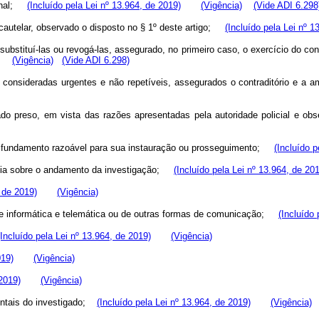
iminal;
(Incluído pela Lei nº 13.964, de 2019)
(Vigência)
(Vide ADI 6.298
a cautelar, observado o disposto no § 1º deste artigo;
(Incluído pela Lei nº 1
 substituí-las ou revogá-las, assegurado, no primeiro caso, o exercício do con
(Vigência)
(Vide ADI 6.298)
s consideradas urgentes e não repetíveis, assegurados o contraditório e a
igado preso, em vista das razões apresentadas pela autoridade policial e 
ver fundamento razoável para sua instauração ou prosseguimento;
(Incluído p
lícia sobre o andamento da investigação;
(Incluído pela Lei nº 13.964, de 20
, de 2019)
(Vigência)
 de informática e telemática ou de outras formas de comunicação;
(Incluído 
(Incluído pela Lei nº 13.964, de 2019)
(Vigência)
019)
(Vigência)
 2019)
(Vigência)
mentais do investigado;
(Incluído pela Lei nº 13.964, de 2019)
(Vigência)