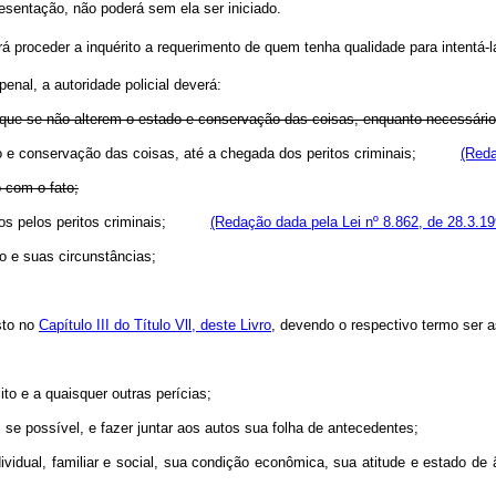
sentação, não poderá sem ela ser iniciado.
 proceder a inquérito a requerimento de quem tenha qualidade para intentá-l
enal, a autoridade policial deverá:
ara que se não alterem o estado e conservação das coisas, enquanto necessário
estado e conservação das coisas, até a chegada dos peritos criminais;
(Reda
o com o fato;
erados pelos peritos criminais;
(Redação dada pela Lei nº 8.862, de 28.3.19
to e suas circunstâncias;
osto no
Capítulo III do Título Vll, deste Livro
, devendo o respectivo termo ser 
ito e a quaisquer outras perícias;
o, se possível, e fazer juntar aos autos sua folha de antecedentes;
ndividual, familiar e social, sua condição econômica, sua atitude e estado d