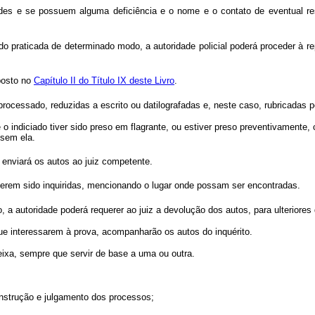
dades e se possuem alguma deficiência e o nome e o contato de eventual re
ido praticada de determinado modo, a autoridade policial poderá proceder à 
posto no
Capítulo II do Título IX deste Livro
.
rocessado, reduzidas a escrito ou datilografadas e, neste caso, rubricadas p
e o indiciado tiver sido preso em flagrante, ou estiver preso preventivamente,
 sem ela.
e enviará os autos ao juiz competente.
verem sido inquiridas, mencionando o lugar onde possam ser encontradas.
to, a autoridade poderá requerer ao juiz a devolução dos autos, para ulteriores
e interessarem à prova, acompanharão os autos do inquérito.
eixa, sempre que servir de base a uma ou outra.
 instrução e julgamento dos processos;