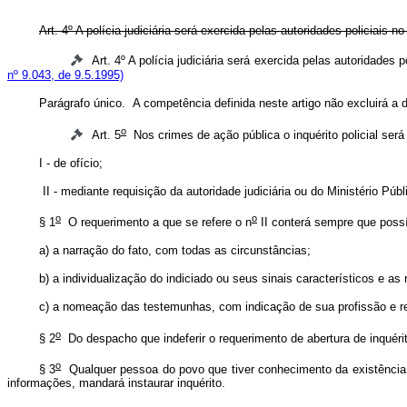
Art. 4º A polícia judiciária será exercida pelas autoridades policiais n
Art. 4º A polícia judiciária será exercida pelas autoridades 
nº 9.043, de 9.5.1995)
Parágrafo único. A competência definida neste artigo não excluirá a 
o
Art. 5
Nos crimes de ação pública o inquérito policial será 
I - de ofício;
II - mediante requisição da autoridade judiciária ou do Ministério Púb
o
o
§ 1
O requerimento a que se refere o n
II conterá sempre que possí
a) a narração do fato, com todas as circunstâncias;
b) a individualização do indiciado ou seus sinais característicos e a
c) a nomeação das testemunhas, com indicação de sua profissão e re
o
§ 2
Do despacho que indeferir o requerimento de abertura de inquérit
o
§ 3
Qualquer pessoa do povo que tiver conhecimento da existência de
informações, mandará instaurar inquérito.