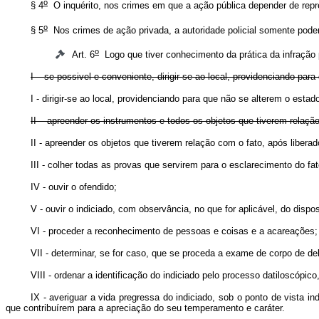
o
§ 4
O inquérito, nos crimes em que a ação pública depender de repre
o
§ 5
Nos crimes de ação privada, a autoridade policial somente poderá
o
Art. 6
Logo que tiver conhecimento da prática da infração p
I – se possivel e conveniente, dirigir-se ao local, providenciando p
I - dirigir-se ao local, providenciando para que não se alterem o 
II – apreender os instrumentos e todos os objetos que tiverem relaçã
II - apreender os objetos que tiverem relação com o fato, após lib
III - colher todas as provas que servirem para o esclarecimento do fa
IV - ouvir o ofendido;
V - ouvir o indiciado, com observância, no que for aplicável, do disp
VI - proceder a reconhecimento de pessoas e coisas e a acareações;
VII - determinar, se for caso, que se proceda a exame de corpo de del
VIII - ordenar a identificação do indiciado pelo processo datiloscópic
IX - averiguar a vida pregressa do indiciado, sob o ponto de vista i
que contribuírem para a apreciação do seu temperamento e caráter.