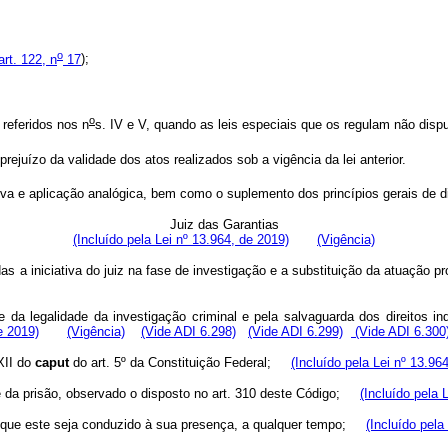
o
art. 122, n
17
);
o
 referidos nos n
s. IV e V, quando as leis especiais que os regulam não dis
rejuízo da validade dos atos realizados sob a vigência da lei anterior.
iva e aplicação analógica, bem como o suplemento dos princípios gerais de di
Juiz das Garantias
(Incluído pela Lei nº 13.964, de 2019)
(Vigência)
adas a iniciativa do juiz na fase de investigação e a substituição da atuaçã
le da legalidade da investigação criminal e pela salvaguarda dos direitos in
e 2019)
(Vigência)
(Vide ADI 6.298)
(Vide ADI 6.299)
(Vide ADI 6.300
XII do
caput
do art. 5º da Constituição Federal;
(Incluído pela Lei nº 13.96
dade da prisão, observado o disposto no art. 310 deste Código;
(Incluído pela 
nar que este seja conduzido à sua presença, a qualquer tempo;
(Incluído pela