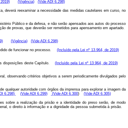
 2019)
(Vigência)
(Vide ADI 6.298)
eixa, deverá reexaminar a necessidade das medidas cautelares em curso, no
nistério Público e da defesa, e não serão apensados aos autos do processo
ipação de provas, que deverão ser remetidos para apensamento em apartado.
9)
(Vigência)
(Vide ADI 6.298)
impedido de funcionar no processo.
(Incluído pela Lei nº 13.964, de 2019)
r às disposições deste Capítulo.
(Incluído pela Lei nº 13.964, de 2019)
ral, observando critérios objetivos a serem periodicamente divulgados pelo
e de qualquer autoridade com órgãos da imprensa para explorar a imagem da
DI 6.298)
(Vide ADI 6.299)
(Vide ADI 6.300
)
(Vide ADI 6.305)
ões sobre a realização da prisão e a identidade do preso serão, de modo
penal, o direito à informação e a dignidade da pessoa submetida à prisão.