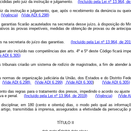
cididas pelo juiz da instrução e julgamento.
(Incluído pela Lei nº 13.964, de
 juiz da instrução e julgamento, que, após o recebimento da denúncia ou qu
(Vigência)
(Vide ADI 6.298)
arantias ficarão acautelados na secretaria desse juízo, à disposição do Mi
lativos às provas irrepetíveis, medidas de obtenção de provas ou de antec
os na secretaria do juízo das garantias.
(Incluído pela Lei nº 13.964, de 201
ualquer ato incluído nas competências dos arts. 4º e 5º deste Código ficará 
e ADI 6.305)
 tribunais criarão um sistema de rodízio de magistrados, a fim de atende
s normas de organização judiciária da União, dos Estados e do Distrito Fede
(Vide ADI 6.298)
(Vide ADI 6.299)
(Vide ADI 6.300
)
(Vide ADI 6.305)
mento das regras para o tratamento dos presos, impedindo o acordo ou ajust
ativa e penal.
(Incluído pela Lei nº 13.964, de 2019)
(Vigência)
(Vide A
disciplinar, em 180 (cento e oitenta) dias, o modo pelo qual as informaç
artigo, transmitidas à imprensa, assegurados a efetividade da persecução 
TÍTULO II