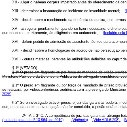
XII - julgar o
habeas corpus
impetrado antes do oferecimento da d
XIII - determinar a instauração de incidente de insanidade mental;
(
XIV - decidir sobre o recebimento da denúncia ou queixa, nos termo
XV - assegurar prontamente, quando se fizer necessário, o direito o
que concerne, estritamente, às diligências em andamento;
(Incluído pela
XVI - deferir pedido de admissão de assistente técnico para acomp
XVII - decidir sobre a homologação de acordo de não persecução pe
XVIII - outras matérias inerentes às atribuições definidas no
caput
de
§ 1º (VETADO).
§ 1º O preso em flagrante ou por força de mandado de prisão provisó
Ministério Público e da Defensoria Pública ou de advogado constituído, v
§ 1º O preso em flagrante ou por força de mandado de prisão provis
se realizará, por videoconferência, audiência com a presença do Ministér
2026)
§ 2º Se o investigado estiver preso, o juiz das garantias poderá, medi
que, se ainda assim a investigação não for concluída, a prisão será imed
Art. 3º-C. A competência do juiz das garantias abrange t
(Incluído pela Lei nº 13.964, de 2019)
(Vigência)
(Vide ADI 6.298)
(