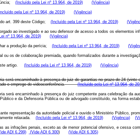
enúncia;
(Incluído pela Lei nº 13.964, de 2019)
(Vigência)
Incluído pela Lei nº 13.964, de 2019)
(Vigência)
s do art. 399 deste Código;
(Incluído pela Lei nº 13.964, de 2019)
(Vigênc
utorgado ao investigado e ao seu defensor de acesso a todos os elementos inf
 Lei nº 13.964, de 2019)
(Vigência)
anhar a produção da perícia;
(Incluído pela Lei nº 13.964, de 2019)
(Vigên
nal ou os de colaboração premiada, quando formalizados durante a investig
ste artigo.
(Incluído pela Lei nº 13.964, de 2019)
(Vigência)
ria será encaminhado à presença do juiz de garantias no prazo de 24 (vinte
edado o emprego de videoconferência.
(Incluído pela Lei nº 13.964, de 20
ória será encaminhado à presença do juiz competente para celebração da au
io Público e da Defensoria Pública ou de advogado constituído, na forma e
ante representação da autoridade policial e ouvido o Ministério Público, pror
iatamente relaxada.
(Incluído pela Lei nº 13.964, de 2019)
(Vigência)
(V
odas as infrações penais, exceto as de menor potencial ofensivo, e cessa c
Vide ADI 6.299)
(Vide ADI 6.300
)
(Vide ADI 6.305)