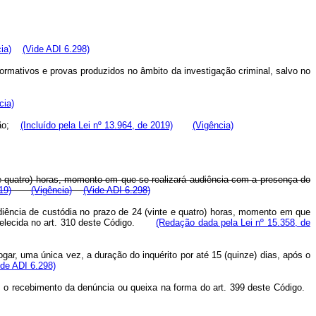
ia)
(Vide ADI 6.298)
ormativos e provas produzidos no âmbito da investigação criminal, salvo no
cia)
ação;
(Incluído pela Lei nº 13.964, de 2019)
(Vigência)
 e quatro) horas, momento em que se realizará audiência com a presença do
19)
(Vigência)
(Vide ADI 6.298)
diência de custódia no prazo de 24 (vinte e quatro) horas, momento em que
stabelecida no art. 310 deste Código.
(Redação dada pela Lei nº 15.358, de
rogar, uma única vez, a duração do inquérito por até 15 (quinze) dias, após o
ide ADI 6.298)
om o recebimento da denúncia ou queixa na forma do art. 399 deste Código.