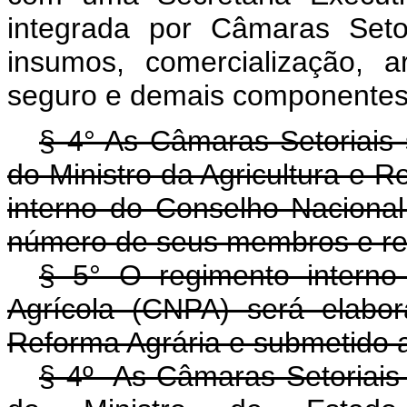
integrada por Câmaras Setor
insumos, comercialização, a
seguro e demais componentes d
§ 4° As Câmaras Setoriais s
do Ministro da Agricultura e 
interno do Conselho Nacional 
número de seus membros e resp
§ 5° O regimento interno
Agrícola (CNPA) será elabor
Reforma Agrária e submetido a
§ 4º As Câmaras Setoriais s