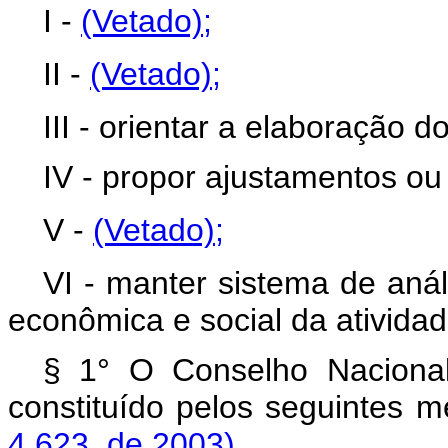
I -
(Vetado)
;
II -
(Vetado);
III - orientar a elaboração d
IV - propor ajustamentos ou 
V -
(Vetado);
VI - manter sistema de anál
econômica e social da atividad
§ 1° O Conselho Nacional
constituído pelos seg
4.623, de 2003).