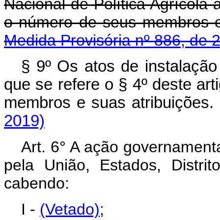
Nacional de Política Agrícola 
o número de seus membros 
Medida Provisória nº 886, de 
§ 9º Os atos de instalaçã
que se refere o § 4º deste ar
membros e suas atribuiç
2019)
Art. 6° A ação governamenta
pela União, Estados, Distrito
cabendo:
I -
(Vetado)
;