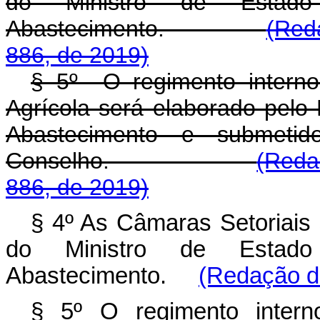
do Ministro de Estado
Abastecimento.
(Red
886, de 2019)
§ 5º O regimento interno
Agrícola será elaborado pelo M
Abastecimento e submeti
Conselho.
(Reda
886, de 2019)
§ 4º As Câmaras Setoriais s
do Ministro de Estado
Abastecimento.
(Redação da
§ 5º O regimento inter