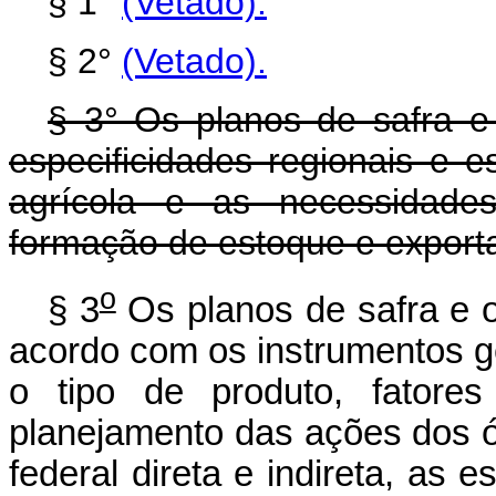
§ 1°
(Vetado).
§ 2°
(Vetado).
§ 3° Os planos de safra e 
especificidades regionais e 
agrícola e as necessidades
formação de estoque e export
o
§ 3
Os planos de safra e o
acordo com os instrumentos g
o tipo de produto, fatore
planejamento das ações dos ó
federal direta e indireta, as e