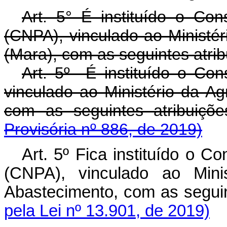
Art. 5° É instituído o Con
(CNPA), vinculado ao Ministér
(Mara), com as seguintes atrib
Art. 5º É instituído o Cons
vinculado ao Ministério da Ag
com as seguintes atribui
Provisória nº 886, de 2019)
Art. 5º Fica instituído o C
(CNPA), vinculado ao Minis
Abastecimento, com as segu
pela Lei nº 13.901, de 2019)