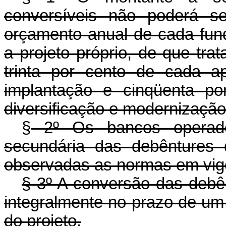
conversíveis não poderá se
orçamento anual de cada fund
a projeto próprio, de que trat
trinta por cento de cada a
implantação e cinqüenta po
diversificação e modernização
§
2º Os bancos operadore
secundária das debêntures d
observadas as normas em vigo
§ 3º A conversão das debê
integralmente no prazo de um 
do projeto.