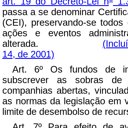
art. 19 do Decreto-Lei n
1.
passa a se denominar Certif
(CEI), preservando-se todos 
ações e eventos administ
alterada.
(Inclu
14, de 2001)
Art. 6º Os fundos de in
subscrever as sobras de v
companhias abertas, vincula
as normas da legislação em v
limite de desembolso de recur
Art. 7º Para efeito de av