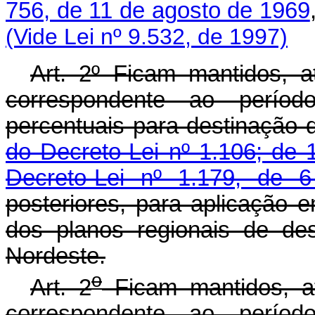
756, de 11 de agosto de 1969
(Vide Lei nº 9.532, de 1997)
Art. 2º Ficam mantidos, a
correspondente ao perío
percentuais para destinação 
do Decreto-Lei nº 1.106; de
Decreto-Lei nº 1.179, de 
posteriores, para aplicação 
dos planos regionais de de
Nordeste.
o
Art. 2
Ficam mantidos, at
correspondente ao perío