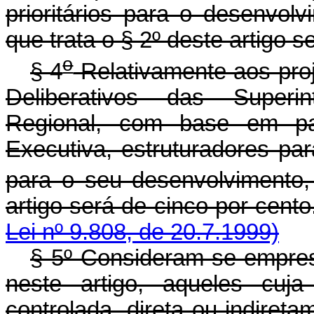
prioritários para o desenvolv
que trata o § 2º deste artigo s
o
§ 4
Relativamente aos pro
Deliberativos das Superi
Regional, com base em par
Executiva, estruturadores par
para o seu desenvolvimento, 
artigo será de cinco 
Lei nº 9.808, de 20.7.1999)
§ 5º Consideram-se empresa
neste artigo, aqueles cuja
controlada, direta ou indiret