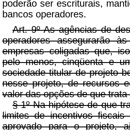
poderão ser escriturais, mant
bancos operadores.
Art. 9º As agências de de
operadores assegurarão às
empresas coligadas que, is
pelo menos, cinqüenta e um
sociedade titular de projeto be
nesse projeto, de recursos e
valor das opções de que trata o 
§ 1º Na hipótese de que tra
limites de incentivos fiscai
aprovado para o projeto, 