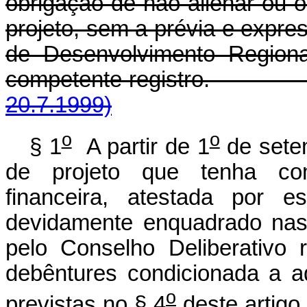
obrigação de não alienar ou 
projeto, sem a prévia e expre
de Desenvolvimento Regiona
competente registr
20.7.1999)
o
o
§ 1
A partir de 1
de sete
de projeto que tenha com
financeira, atestada por e
devidamente enquadrado nas 
pelo Conselho Deliberativo 
debêntures condicionada a a
o
previstas no § 4
deste artigo