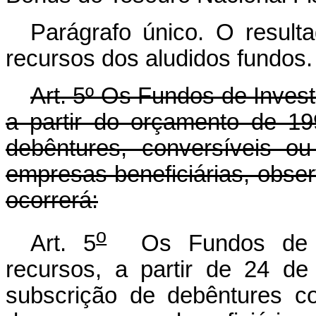
Parágrafo único. O resulta
recursos dos aludidos fundos.
Art. 5º Os Fundos de Invest
a partir do orçamento de 1
debêntures, conversíveis 
empresas beneficiárias, obs
ocorrerá:
o
Art. 5
Os Fundos de In
recursos, a partir de 24 d
subscrição de debêntures c