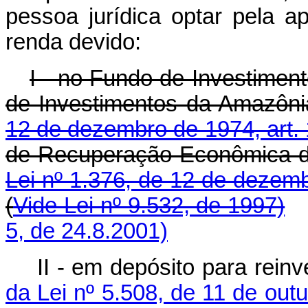
pessoa jurídica optar pela a
renda devido:
I - no Fundo de Investimen
de Investimentos da Amazôn
12 de dezembro de 1974, art. 1
de Recuperação Econômica do
Lei nº 1.376, de 12 de dezemb
(
Vide Lei nº 9.532, de 1997)
5, de 24.8.2001)
II - em depósito para rein
da Lei nº 5.508, de 11 de out