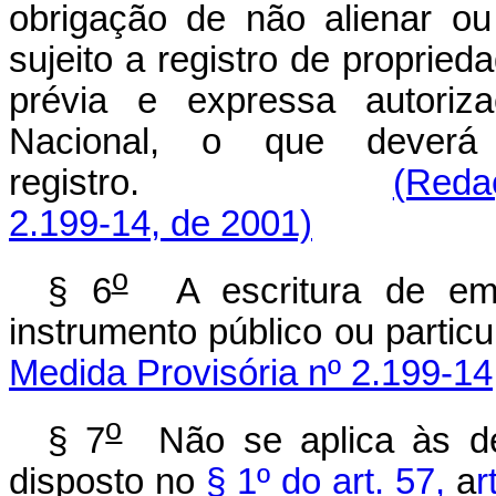
obrigação de não alienar o
sujeito a registro de propried
prévia e expressa autoriza
Nacional, o que deverá
registro.
(Reda
2.199-14, de 2001)
o
§ 6
A escritura de emis
instrumento público ou particu
Medida Provisória nº 2.199-14
o
§ 7
Não se aplica às deb
disposto no
§ 1º do art. 57,
a
r