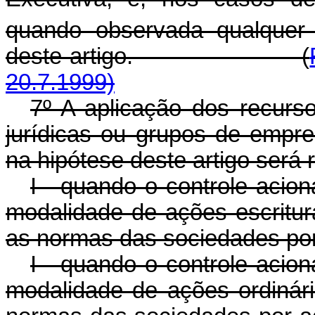
quando observada qualquer
deste artigo. (
20.7.1999)
7º A aplicação dos recurs
jurídicas ou grupos de empr
na hipótese deste artigo será 
I - quando o controle acion
modalidade de ações escritur
as normas das sociedades por
I - quando o controle acion
modalidade de ações ordinári