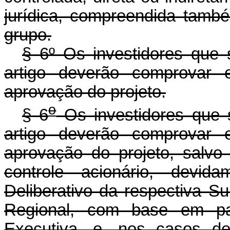
jurídica, compreendida també
grupo.
§ 6º Os investidores que
artigo deverão comprovar 
aprovação do projeto.
o
§ 6
Os investidores que 
artigo deverão comprovar 
aprovação do projeto, salvo
controle acionário, devid
Deliberativo da respectiva S
Regional, com base em par
Executiva, e, nos casos de 