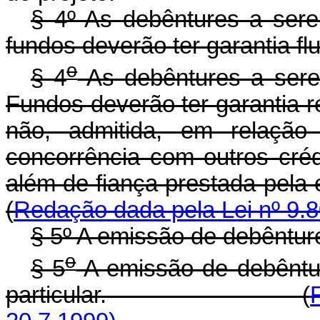
§ 4º As debêntures a ser
fundos deverão ter garantia fl
o
§ 4
As debêntures a sere
Fundos deverão ter garantia r
não, admitida, em relação 
concorrência com outros créd
além de fiança prestad
(
Redação dada pela Lei nº 9.8
§ 5º A emissão de debêntures
o
§ 5
A emissão de debênture
particular. (