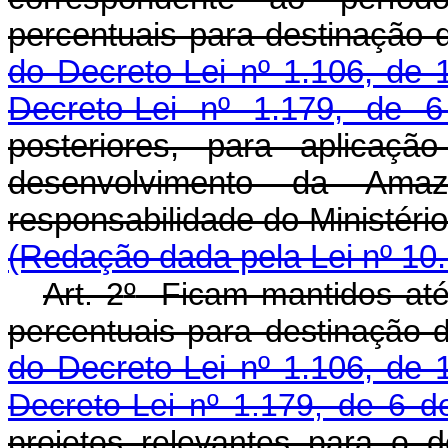
percentuais para destinação 
do Decreto-Lei nº 1.106, de
Decreto-Lei nº 1.179, de 
posteriores, para aplicaçã
desenvolvimento da Am
responsabilidade do Mini
(Redação dada pela Lei nº 10.
Art. 2
º
Ficam mantidos até
percentuais para destinação 
do Decreto-Lei nº 1.106, de
Decreto-Lei nº 1.179, de 6 d
projetos relevantes para o