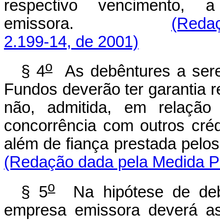
respectivo vencimento, 
emissora.
(Redaç
2.199-14, de 2001)
o
§ 4
As debêntures a sere
Fundos deverão ter garantia r
não, admitida, em relação 
concorrência com outros créd
além de fiança prestada pelos
(Redação dada pela Medida Pr
o
§ 5
Na hipótese de debê
empresa emissora deverá as