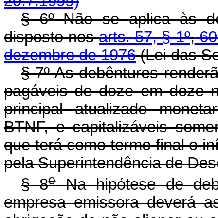
20.7.1999)
§ 6º Não se aplica às de
disposto nos
arts. 57, § 1º
,
6
dezembro de 1976
(Lei das S
§ 7º As debêntures renderã
pagáveis de doze em doze m
principal atualizado monet
BTNF, e capitalizáveis some
que terá como termo final o in
pela Superintendência de Des
o
§ 8
Na hipótese de debê
empresa emissora deverá as