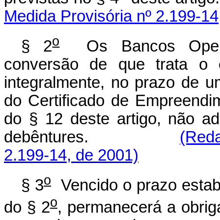
Medida Provisória nº 2.199-14
o
§ 2
Os Bancos Operad
conversão de que trata o
integralmente, no prazo de 
do Certificado de Empreendi
do § 12 deste artigo, não a
debêntures.
(Reda
2.199-14, de 2001)
o
§ 3
Vencido o prazo estab
o
do § 2
, permanecerá a obrig