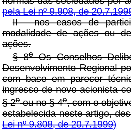
normas das sociedad
pela Lei nº 9.808, de 20.7.199
II - nos casos de partic
modalidade de ações ou de
ações.
o
§ 8
Os Conselhos Delibe
Desenvolvimento Regional pod
com base em parecer técnic
ingresso de novo acionista c
o
o
§ 2
ou no § 4
, com o objetiv
estabelecida neste art
Lei nº 9.808, de 20.7.1999)