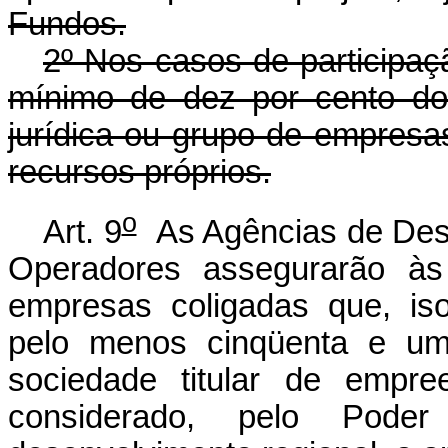
Fundos.
2º Nos casos de participaçã
mínimo de dez por cento do
jurídica ou grupo de empresas
recursos próprios.
o
Art. 9
As Agências de Dese
Operadores assegurarão às
empresas coligadas que, is
pelo menos cinqüenta e um 
sociedade titular de empr
considerado, pelo Poder 