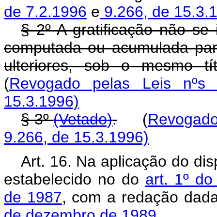
de 7.2.1996
e
9.266, de 15.3.
§ 2º A gratificação não se
computada ou acumulada par
ulteriores, sob o mesmo tí
(
Revogado pelas Leis nºs 
15.3.1996)
§ 3º
(Vetado)
.
(
Revogado 
9.266, de 15.3.1996)
Art. 16. Na aplicação do dis
estabelecido no do
art. 1º d
de 1987
, com a redação dad
de dezembro de 1989.