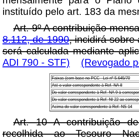
mensalmente para o Plano d
instituído pelo art. 183 da mes
Art. 9º A contribuição mens
8.112, de 1990
, incidirá sobr
será calculada mediante apli
ADI 790 - STF)
(Revogado pe
Faixas (com base no PCC - Lei nº 5.645/70
Até o valor correspondente à Ref. NA 8
Do valor correspondente à Ref. NA 9 à correspo
Do valor correspondente à Ref. NI 22 ao corres
Acima do valor correspondente à Ref. NS 14
Art. 10 A contribuição de
recolhida ao Tesouro Na