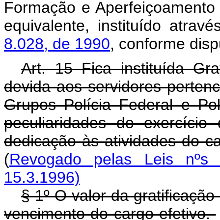
Formação e Aperfeiçoamento
equivalente, instituído atrav
8.028, de 1990
, conforme dis
Art. 15 Fica instituída Gr
devida aos servidores perten
Grupos Polícia Federal e Polí
peculiaridades do exercício 
dedicação às atividades do ca
(
Revogado pelas Leis nºs 
15.3.1996)
§ 1º O valor da gratificaçã
vencimento do cargo efetivo.