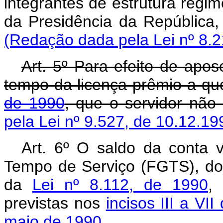
integrantes de estrutura regim
da Presidência da Repúblic
(Redação dada pela Lei nº 8.2
Art. 5º Para efeito de apo
tempo da licença-prêmio a qu
de 1990
, que o servidor não
pela Lei nº 9.527, de 10.12.19
Art. 6º O saldo da conta 
Tempo de Serviço (FGTS), do 
da
Lei nº 8.112, de 1990
,
previstas nos
incisos III a VI
maio de 1990.