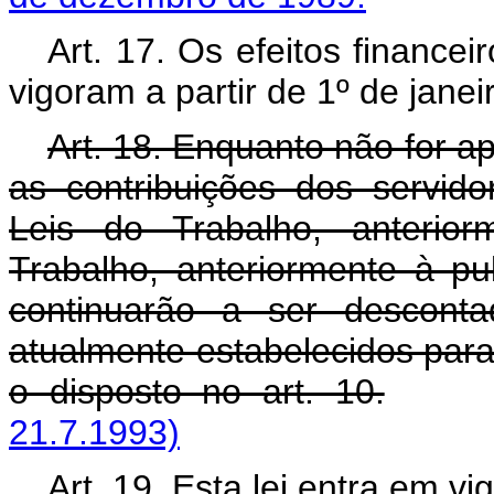
Art. 17. Os efeitos financei
vigoram a partir de 1º de janei
Art. 18. Enquanto não for apl
as contribuições dos servid
Leis do Trabalho, anterio
Trabalho, anteriormente à p
continuarão a ser descont
atualmente estabelecidos para 
o disposto no art. 10.
21.7.1993)
Art. 19. Esta lei entra em v