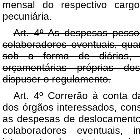
mensal do respectivo carg
pecuniária.
Art. 4º As despesas pess
colaboradores eventuais, qua
sob a forma de diárias, 
orçamentárias próprias do
dispuser o regulamento.
Art. 4º Correrão à conta d
dos órgãos interessados, con
as despesas de deslocamento
colaboradores eventuais, 