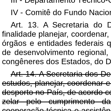
III - Departamento Técnico-
IV - Comitê do Fundo Nacio
Art. 13. A Secretaria do 
finalidade planejar, coordenar,
órgãos e entidades federais
de desenvolvimento regional,
congêneres dos Estados, do Di
Art. 14. A Secretaria dos De
estudos, planejar, coordenar 
desporto no País, de acordo c
zelar pelo cumprimento da 
cooperação técnica e assistênc