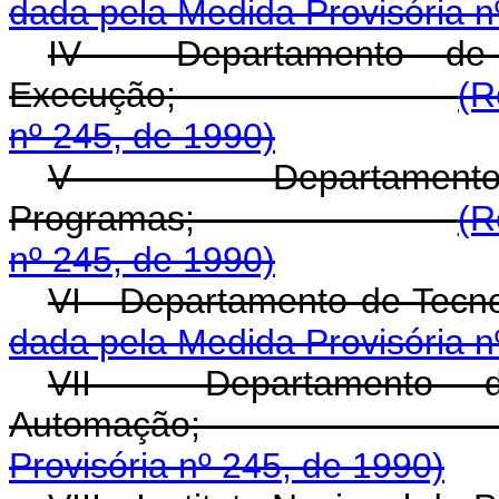
dada pela Medida Provisória n
IV - Departamento de
Execução;
(R
nº 245, de 1990)
V - Departamen
Programas;
(R
nº 245, de 1990)
VI - Departament
dada pela Medida Provisória n
VII - Departamento d
Automaçã
Provisória nº 245, de 1990)