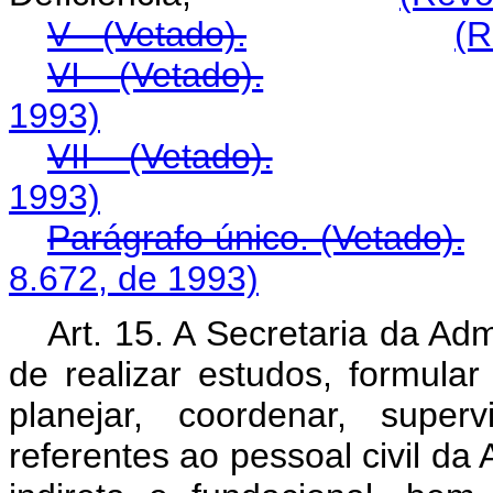
V - (Vetado).
(R
VI - (Vetado).
1993)
VII - (Vetado).
1993)
Parágrafo único. (Vetado).
8.672, de 1993)
Art. 15. A Secretaria da Ad
de realizar estudos, formular 
planejar, coordenar, super
referentes ao pessoal civil da 