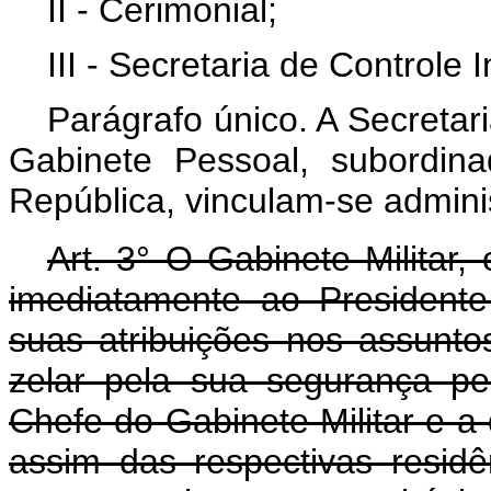
II - Cerimonial;
III - Secretaria de Controle I
Parágrafo único. A Secretar
Gabinete Pessoal, subordin
República, vinculam-se admini
Art. 3° O Gabinete Militar, 
imediatamente ao President
suas atribuições nos assuntos
zelar pela sua segurança pe
Chefe do Gabinete Militar e 
assim das respectivas residê