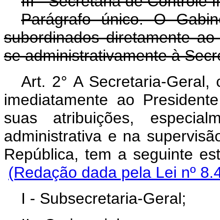
III - Secretaria de Controle I
Parágrafo único. O Gabin
subordinados diretamente ao 
se administrativamente à Secre
Art. 2° A Secretaria-Geral, 
imediatamente ao President
suas atribuições, especi
administrativa e na supervisã
República, tem a se
(Redação dada pela Lei nº 8.
I - Subsecretaria-Geral;