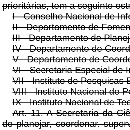
prioritárias, tem a seguinte est
I - Conselho Nacional de In
II - Departamento de Fomen
III - Departamento de Plane
IV - Departamento de Coor
V - Departamento de Coord
VI - Secretaria Especial de 
VII - Instituto de Pesquisas 
VIII - Instituto Nacional de
IX - Instituto Nacional de Te
Art. 11. A Secretaria da Ci
de planejar, coordenar, superv