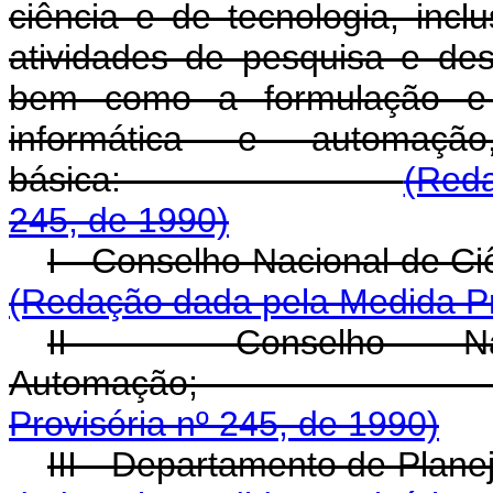
ciência e de tecnologia, inclu
atividades de pesquisa e des
bem como a formulação e 
informática e automaçã
básica:
(Reda
245, de 1990)
I - Conselho Naciona
(Redação dada pela Medida Pr
II - Conselho Nac
Automaçã
Provisória nº 245, de 1990)
III - Departament