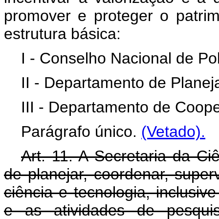
promover e proteger o patrimô
estrutura básica:
I - Conselho Nacional de Polí
II - Departamento de Plane
III - Departamento de Coope
Parágrafo único.
(Vetado).
Art. 11. A Secretaria da Ci
de planejar, coordenar, superv
ciência e tecnologia, inclusi
e as atividades de pesqui