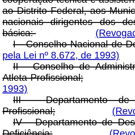
ao Distrito Federal, aos Munic
nacionais dirigentes dos de
básica:
(Revogad
I - Conselho Nacional de D
pela Lei nº 8.672, de 1993)
II - Conselho de Adminis
Atleta Profissional;
1993)
III - Departamento de 
Profissional;
(Revo
IV - Departamento de Des
Deficiência;
(Revo