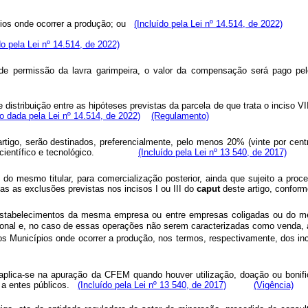
ípios onde ocorrer a produção; ou
(Incluído pela Lei nº 14.514, de 2022)
do pela Lei nº 14.514, de 2022)
 permissão da lavra garimpeira, o valor da compensação será pago pelo 
 distribuição entre as hipóteses previstas da parcela de que trata o inciso V
 dada pela Lei nº 14.514, de 2022)
(Regulamento)
rtigo, serão destinados, preferencialmente, pelo menos 20% (vinte por cent
mento científico e tecnológico.
(Incluído pela Lei nº 13 540, de 2017)
o mesmo titular, para comercialização posterior, ainda que sujeito a proce
as as exclusões previstas nos incisos I ou III do
caput
deste artigo, 
re estabelecimentos da mesma empresa ou entre empresas coligadas ou do 
cional e, no caso de essas operações não serem caracterizadas como venda, 
 Municípios onde ocorrer a produção, nos termos, respectivamente, dos inc
aplica-se na apuração da CFEM quando houver utilização, doação ou bonific
 a entes públicos.
(Incluído pela Lei nº 13 540, de 2017)
(Vigência)