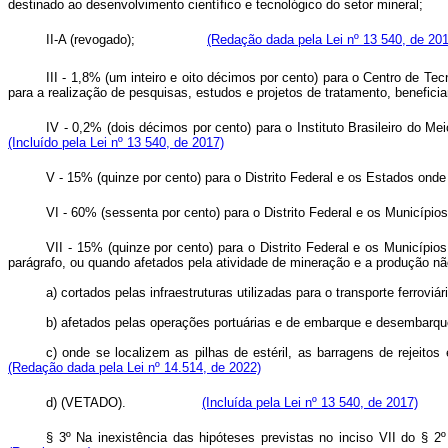
destinado ao desenvolvimento científico e tecnológico do setor
II-A (revogado);
(Redação dada pela Lei nº 13 540, de 201
III - 1,8% (um inteiro e oito décimos por cento) para o Centro de T
para a realização de pesquisas, estudos e projetos de tratamento, b
IV - 0,2% (dois décimos por cento) para o Instituto Brasileiro
(Incluído pela Lei nº 13 540, de 2017)
V - 15% (quinze por cento) para o Distrito Federal e os Est
VI - 60% (sessenta por cento) para o Distrito Federal e os Mu
VII - 15% (quinze por cento) para o Distrito Federal e os Municípios
parágrafo, ou quando afetados pela atividade de mineração e a produção não
a) cortados pelas infraestruturas utilizadas para o transporte ferrov
b) afetados pelas operações portuárias e de embarque e desembarq
c) onde se localizem as pilhas de estéril, as barragens de rejei
(Redação dada pela Lei nº 14.514, de 2022)
d) (VETADO).
(Incluída pela Lei nº 13 540, de 2017)
§ 3º Na inexistência das hipóteses previstas no inciso VII do § 2