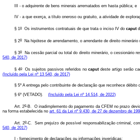
III - o adquirente de bens minerais arrematados em hasta 
IV - a que exerça, a título oneroso ou gratuito, a atividade de e
o
§ 1
Os instrumentos contratuais de que trata o inciso IV do
caput
d
o
§ 2
Na hipótese de arrendamento, o arrendante de direito miner
o
§ 3
Na cessão parcial ou total do direito minerário, o cessioná
540, de 2017)
o
§ 4
Os sujeitos passivos referidos no
caput
deste artigo serão ca
(Incluído pela Lei nº 13 540, de 2017)
§ 5º A entrega pelo contribuinte de declaração que reconhece débito
§ 6º (VETADO).
(Incluído pela Lei nº 14.514, de 2022)
o
Art. 2
-B. O inadimplemento do pagamento da CFEM no prazo devido o
na forma estabelecida no
art. 61 da Lei nº 9.430, de 27 de dezembro de 19
o
Art. 2
-C. Sem prejuízo de possível responsabilização criminal,
540, de 2017)
I - fornecimento de declarações ou informações inverídic