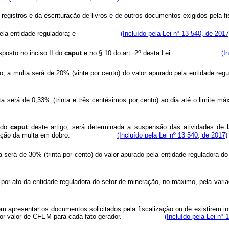
ação dos registros e da escrituração de livros e de outros documentos ex
isitados pela entidade reguladora; e
(Incluído pela Lei nº 13 540, de 2017
o
posto no inciso II do
caput
e no § 10 do art. 2
desta Lei.
(I
o, a multa será de 20% (vinte por cento) do valor apurado pela entidade regu
ta será de 0,33% (trinta e três centésimos por cento) ao dia até o limite m
I do
caput
deste artigo, será determinada a suspensão das atividades de
ém da aplicação da multa em dobro.
(Incluído pela Lei nº 13 540, de 2017)
lta será de 30% (trinta por cento) do valor apurado pela entidade reg
nte, por ato da entidade reguladora do setor de mineração, no máximo, 
 apresentar os documentos solicitados pela fiscalização ou de existirem in
m o maior valor de CFEM para cada fato gerador.
(Incluído pela Lei nº 