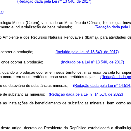
 mineral;
(Redação dada pela Lei nº 13 540, de 2017)
7)
ecnologia Mineral (Cetem), vinculado ao Ministério da Ciência, Tecnologia, I
eneficiamento e industrialização de bens minerais;
(Redação dada pela L
 do Meio Ambiente e dos Recursos Naturais Renováveis (Ibama), para at
ados onde ocorrer a produção;
(Incluído pela Lei nº 13 540, de 2017)
nicípios onde ocorrer a produção;
(Incluído pela Lei nº 13 540, de 2017)
, quando a produção ocorrer em seus territórios, mas essa parcela for superi
 ocorrer em seus territórios, caso seus territórios sejam:
(Redação dada pel
iário ou dutoviário de substâncias minerais;
(Redação dada pela Lei nº 14.514
ue de substâncias minerais;
(Redação dada pela Lei nº 14.514, de 2022)
tos e as instalações de beneficiamento de substâncias minerais, bem como 
º deste artigo, decreto do Presidente da República estabelecerá a distri