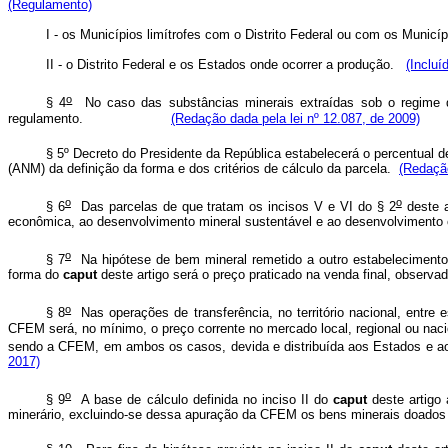
(Regulamento)
I - os Municípios limítrofes com o Distrito Federal ou com os Munic
II - o Distrito Federal e os Estados onde ocorrer a produção.
(Incluí
o
§ 4
No caso das substâncias minerais extraídas sob o regime de
regulamento.
(Redação dada pela lei nº 12.087, de 2009)
§ 5º Decreto do Presidente da República estabelecerá o percentual de
(ANM) da definição da forma e dos critérios de cálculo da parcela.
(Redação
o
o
§ 6
Das parcelas de que tratam os incisos V e VI do § 2
deste a
econômica, ao desenvolvimento mineral sustentável e ao desenvolvi
o
§ 7
Na hipótese de bem mineral remetido a outro estabelecimento d
forma do
caput
deste artigo será o preço praticado na venda final, observad
o
§ 8
Nas operações de transferência, no território nacional, ent
CFEM será, no mínimo, o preço corrente no mercado local, regional ou na
sendo a CFEM, em ambos os casos, devida e distribuída aos Estados e aos
2017)
o
§ 9
A base de cálculo definida no inciso II do
caput
deste artigo 
minerário, excluindo-se dessa apuração da CFEM os bens minerais doados