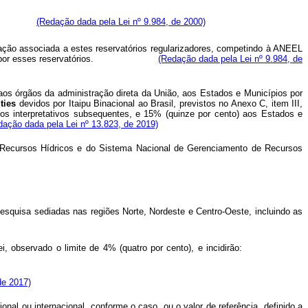
unicípio.
(Redação dada pela Lei nº 9.984, de 2000)
ração associada a estes reservatórios regularizadores, competindo à ANEEL
os afetados por esses reservatórios.
(Redação dada pela Lei nº 9.984, de
aos órgãos da administração direta da União, aos Estados e Municípios por
ties
devidos por Itaipu Binacional ao Brasil, previstos no Anexo C, item III,
os interpretativos subsequentes, e 15% (quinze por cento) aos Estados e
dação dada pela Lei nº 13.823, de 2019)
e Recursos Hídricos e do Sistema Nacional de Gerenciamento de Recursos
pesquisa sediadas nas regiões Norte, Nordeste e Centro-Oeste, incluindo as
sta Lei, observado o limite de 4% (quatro por cento), e incidirão:
de 2017)
onal ou internacional, conforme o caso, ou o valor de referência, definido a