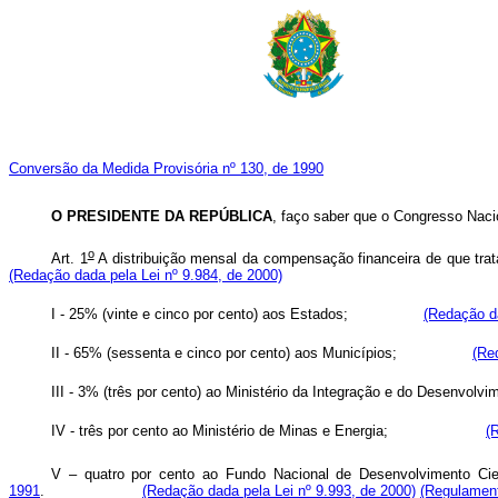
Conversão da Medida Provisória nº 130, de 1990
O PRESIDENTE DA REPÚBLICA
, faço saber que o Congresso Nacio
o
Art. 1
A distribuição mensal da compensação financeira de que tra
(Redação dada pela Lei nº 9.984, de 2000)
I - 25% (vinte e cinco por cento) aos Estados;
(Redação da
II - 65% (sessenta e cinco por cento) aos Municípios;
(Re
III - 3% (três por cento) ao Ministério da Integração e do Desenv
IV - três por cento ao Ministério de Minas e Energia;
(
V – quatro por cento ao Fundo Nacional de Desenvolvimento Cie
1991
.
(Redação dada pela Lei nº 9.993, de 2000)
(Regulamen