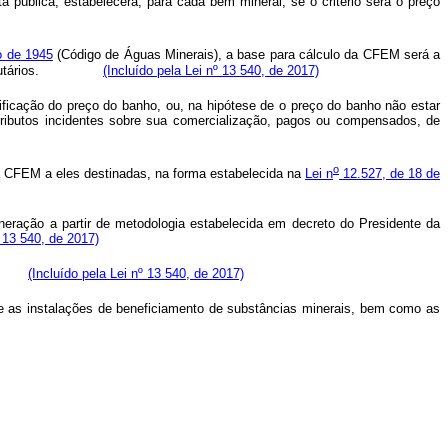
a pública, estabelecerá, para cada bem mineral, se o critério será o preço
o de 1945
(Código de Águas Minerais), a base para cálculo da CFEM será a
imes tributários.
(Incluído pela Lei nº 13 540, de 2017)
ificação do preço do banho, ou, na hipótese de o preço do banho não estar
 tributos incidentes sobre sua comercialização, pagos ou compensados, de
o
da CFEM a eles destinadas, na forma estabelecida na
Lei n
12.527, de 18 de
ineração a partir de metodologia estabelecida em decreto do Presidente da
º 13 540, de 2017)
sumo.
(Incluído pela Lei nº 13 540, de 2017)
tos e as instalações de beneficiamento de substâncias minerais, bem como as