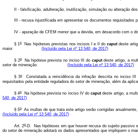
II - falsificação, adulteração, inutilização, simulação ou alter
III - recusa injustificada em apresentar os documentos requ
IV - apuração de CFEM menor que a devida, em desacordo com o dis
o
§ 1
Nas hipóteses previstas nos incisos I e II do
caput
deste artig
maior.
(Incluído pela Lei nº 13 540, de 2017)
o
§ 2
Na hipótese prevista no inciso III do
caput
deste artigo, a mul
setor de mineração.
(Incluído pela Lei nº 13 540, de 2017)
o
§ 3
Constatada a reincidência da infração descrita no inciso II
requisitados pela entidade reguladora do setor de mineração, al
o
§ 4
Na hipótese prevista no inciso IV do
caput
deste artigo, a mu
540, de 2017)
o
§ 5
As multas de que trata este artigo serão corrigidas anualme
(Incluído pela Lei nº 13 540, de 2017)
o
Art. 2
-D. Nas hipóteses em que houver recusa do sujeito passivo em
do setor de mineração adotará os dados apresentados que implique