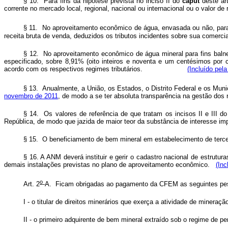
§ 10. Para fins da hipótese prevista no inciso II do
caput
deste art
corrente no mercado local, regional, nacional ou internacional ou o 
§ 11. No aproveitamento econômico de água, envasada ou não, para
receita bruta de venda, deduzidos os tributos incidentes sobre sua c
§ 12. No aproveitamento econômico de água mineral para fins balneá
especificado, sobre 8,91% (oito inteiros e noventa e um centésimos por 
acordo com os respectivos regimes tributários.
(Incluído pela
§ 13. Anualmente, a União, os Estados, o Distrito Federal e os Muni
novembro de 2011
, de modo a se ter absoluta transparência na ge
§ 14. Os valores de referência de que tratam os incisos II e III d
República, de modo que jazida de maior teor da substância de interes
§ 15. O beneficiamento de bem mineral em estabelecimento de 
§ 16. A ANM deverá instituir e gerir o cadastro nacional de estrutu
demais instalações previstas no plano de aproveitamento econômico.
(Inc
o
Art. 2
-A. Ficam obrigadas ao pagamento da CFEM as seguin
I - o titular de direitos minerários que exerça a atividade 
II - o primeiro adquirente de bem mineral extraído sob o regim