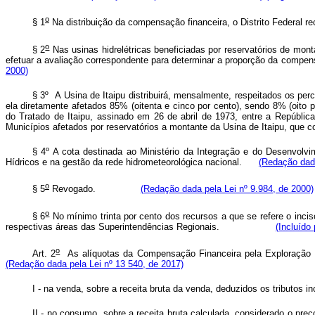
o
§ 1
Na distribuição da compensação financeira, o Distrito Fed
o
§ 2
Nas usinas hidrelétricas beneficiadas por reservatórios de mon
efetuar a avaliação correspondente para determinar a proporção da c
2000)
§ 3º A Usina de Itaipu distribuirá, mensalmente, respeitados os per
ela diretamente afetados 85% (oitenta e cinco por cento), sendo 8% (oito
do Tratado de Itaipu, assinado em 26 de abril de 1973, entre a Repúbli
Municípios afetados por reservatórios a montante da Usina de Itai
§ 4º A cota destinada ao Ministério da Integração e do Desenvol
Hídricos e na gestão da rede hidrometeorológica nacional.
(Redação dada
o
§ 5
Revogado.
(Redação dada pela Lei nº 9.984, de 2000)
o
§ 6
No mínimo trinta por cento dos recursos a que se refere o inci
respectivas áreas das Superintendências Regionais.
(Incluído
o
Art. 2
As alíquotas da Compensação Financeira pela Exploraçã
(Redação dada pela Lei nº 13 540, de 2017)
I - na venda, sobre a receita bruta da venda, deduzidos os tri
II - no consumo, sobre a receita bruta calculada, considerado o preço