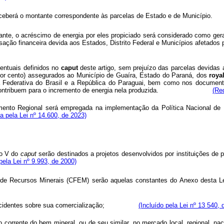
eral receberá o montante correspondente às parcelas de Estado e de M
tante, o acréscimo de energia por eles propiciado será considerado como ge
ompensação financeira devida aos Estados, Distrito Federal e Municípi
centuais definidos no
caput
deste artigo, sem prejuízo das parcelas devidas 
 por cento) assegurados ao Município de Guaíra, Estado do Paraná, dos
royal
ca Federativa do Brasil e a República do Paraguai, bem como nos document
pu, que contribuem para o incremento de energia nela produzida.
(Re
vimento Regional será empregada na implementação da Política Nacional d
 pela Lei nº 14.600, de 2023)
so V do
caput
serão destinados a projetos desenvolvidos por instituições de 
 pela Lei nº 9.993, de 2000)
o de Recursos Minerais (CFEM) serão aquelas constantes do Anexo de
butos incidentes sobre sua comercialização;
(Incluído pela Lei nº 13 540, 
 corrente do bem mineral, ou de seu similar, no mercado local, regional, naci