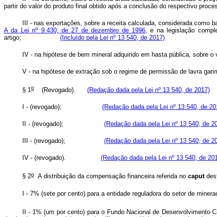
partir do valor do produto final obtido após a conclusão do respectivo pr
III - nas exportações, sobre a receita calculada, considerada como 
A da Lei nº 9.430, de 27 de dezembro de 1996,
e na legislação comple
artigo;
(Incluído pela Lei nº 13 540, de 2017)
IV - na hipótese de bem mineral adquirido em hasta pública, 
V - na hipótese de extração sob o regime de permissão de lavra g
o
§ 1
(Revogado).
(Redação dada pela Lei nº 13 540, de 2017)
I - (revogado);
(Redação dada pela Lei nº 13 540, de 20
II - (revogado);
(Redação dada pela Lei nº 13 540, de 2
III - (revogado);
(Redação dada pela Lei nº 13 540, de 2
IV - (revogado).
(Redação dada pela Lei nº 13 540, de 20
o
§ 2
A distribuição da compensação financeira referida no
caput
des
I - 7% (sete por cento) para a entidade reguladora do setor
II - 1% (um por cento) para o Fundo Nacional de Desenvolvimento Ci