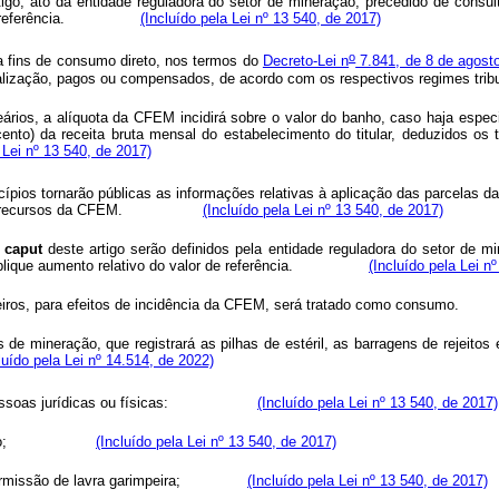
igo, ato da entidade reguladora do setor de mineração, precedido de consult
valor de referência.
(Incluído pela Lei nº 13 540, de 2017)
o
 fins de consumo direto, nos termos do
Decreto-Lei n
7.841, de 8 de agost
omercialização, pagos ou compensados, de acordo com os respectivos reg
rios, a alíquota da CFEM incidirá sobre o valor do banho, caso haja espec
cento) da receita bruta mensal do estabelecimento do titular, deduzidos os
 Lei nº 13 540, de 2017)
cípios tornarão públicas as informações relativas à aplicação das parcelas 
stão dos recursos da CFEM.
(Incluído pela Lei nº 13 540, de 2017)
o
caput
deste artigo serão definidos pela entidade reguladora do setor de m
se implique aumento relativo do valor de referência.
(Incluído pela Lei n
terceiros, para efeitos de incidência da CFEM, será tratado como con
ras de mineração, que registrará as pilhas de estéril, as barragens de rejei
luído pela Lei nº 14.514, de 2022)
tes pessoas jurídicas ou físicas:
(Incluído pela Lei nº 13 540, de 2017)
de mineração;
(Incluído pela Lei nº 13 540, de 2017)
e de permissão de lavra garimpeira;
(Incluído pela Lei nº 13 540, de 2017)