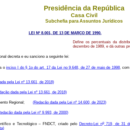
Presidência da República
Casa Civil
Subchefia para Assuntos Jurídicos
LEI Nº 8.001, DE 13 DE MARÇO DE 1990.
Define os percentuais da distri
dezembro de 1989, e dá outras pr
nal decreta e eu sanciono a seguinte lei:
ta o
inciso I do § 1o do art. 17 da Lei no 9.648, de 27 de maio de 1998
, com
da pela Lei nº 13.661, de 2018)
dação dada pela Lei nº 13.661, de 2018)
olvimento Regional;
(Redação dada pela Lei nº 14.600, de 2023)
Redação dada pela Lei nº 9.993, de 2000)
o
ntífico e Tecnológico – FNDCT, criado pelo
Decreto-Lei n
719, de 31 de
ta)