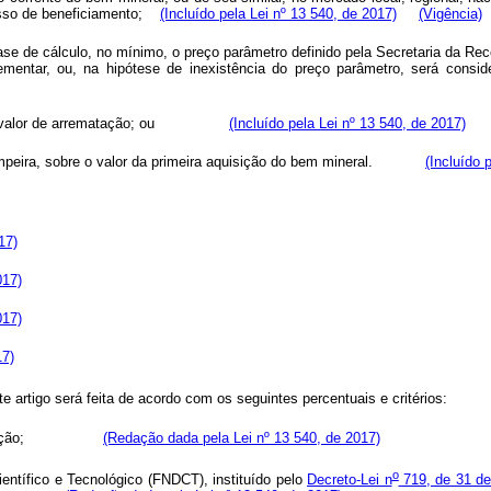
ocesso de beneficiamento;
(Incluído pela Lei nº 13 540, de 2017)
(Vigência)
base de cálculo, no mínimo, o preço parâmetro definido pela Secretaria da R
mentar, ou, na hipótese de inexistência do preço parâmetro, será consid
sobre o valor de arrematação; ou
(Incluído pela Lei nº 13 540, de 2017)
arimpeira, sobre o valor da primeira aquisição do bem mineral.
(Incluído 
17)
017)
017)
17)
te artigo será feita de acordo com os seguintes percentuais e critéri
 de mineração;
(Redação dada pela Lei nº 13 540, de 2017)
o
entífico e Tecnológico (FNDCT), instituído pelo
Decreto-Lei n
719, de 31 de