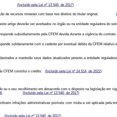
pública; e
(Incluído pela Lei nº 13 540, de 2017)
xploração de recursos minerais com base nos direitos do titular original.
este artigo deverão ser averbados no órgão ou na entidade regulador
ário responde subsidiariamente pela CFEM devida durante a vigência do
rio responde solidariamente com o cedente por eventual débito da CFEM r
dastrados e manterão seus dados atualizados perante a entidade regulado
 da CFEM constitui o crédito.
(Incluído pela Lei nº 14.514, de 2022)
u o seu recolhimento em desacordo com o disposto na legislação em vigor e
96
.
(Incluído pela Lei nº 13 540, de 2017)
 constituem infrações administrativas puníveis com multa a ser aplicada
as;
(Incluído pela Lei nº 13 540, de 2017)