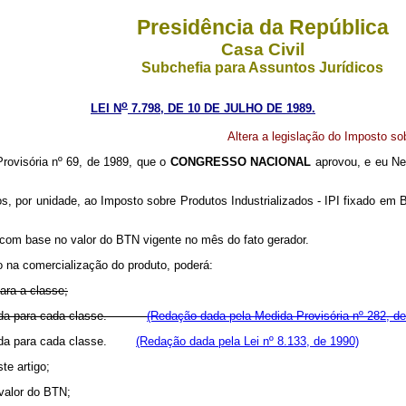
Presidência da República
Casa Civil
Subchefia para Assuntos Jurídicos
o
LEI N
7.798, DE 10 DE JULHO DE 1989.
Altera a legislação do Imposto sob
rovisória nº 69, de 1989, que o
CONGRESSO NACIONAL
aprovou, e eu Nel
tos, por unidade, ao Imposto sobre Produtos Industrializados - IPI fixado e
 com base no valor do BTN vigente no mês do fato gerador.
 na comercialização do produto, poderá:
ara a classe;
elecida para cada classe.
(Redação dada pela Medida Provisória nº 282, de
lecida para cada classe.
(Redação dada pela Lei nº 8.133, de 1990)
ste artigo;
 valor do BTN;