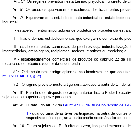
Art. 5º. Os regimes previstos nesta Lei não prejudicam o direito de c
Art. 6º. Os produtos que vierem ser excluídos dos tratamentos previsto
Art. 7º. Equiparam-se a estabelecimento industrial os estabelecimen
industrial:
I - estabelecimentos importadores de produtos de procedência estrang
II - filiais e demais estabelecimentos que exerçam o comércio de pro
III - estabelecimentos comerciais de produtos cuja industrialização
intermediários, embalagens, recipientes, moldes, matrizes ou modelos; e
IV - estabelecimentos comerciais de produtos do capítulo 22 da TI
terceiro ou do próprio executor da encomenda.
§ 1º. O disposto neste artigo aplica-se nas hipóteses em que adquir
nº. 1.950, art. 10, § 2º)
.
§ 2º. O regime previsto neste artigo será aplicado a partir de 1º. de ju
Art. 8º. Para fins do disposto no artigo anterior, fica o Poder Execut
seja igual ou superior a quinze por cento.
Art. 9º. O item I do art. 42 da
Lei nº 4.502, de 30 de novembro de 196
"I -
quando uma delas tiver participação na outra de quinze p
respectivos cônjuges, se a participação societária for de pess
Art. 10. Ficam sujeitos ao IPI, à alíquota zero, independentemente 