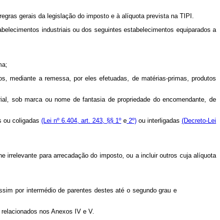
regras gerais da legislação do imposto e à alíquota prevista na TIPI.
tabelecimentos industriais ou dos seguintes estabelecimentos equiparados a
ma;
ros, mediante a remessa, por eles efetuadas, de matérias-primas, produtos
trial, sob marca ou nome de fantasia de propriedade do encomendante, de
s ou coligadas
(Lei nº 6.404, art. 243, §§ 1º
e
2º)
ou interligadas
(Decreto-Lei
ne irrelevante para arrecadação do imposto, ou a incluir outros cuja alíquota
 assim por intermédio de parentes destes até o segundo grau e
 relacionados nos Anexos IV e V.