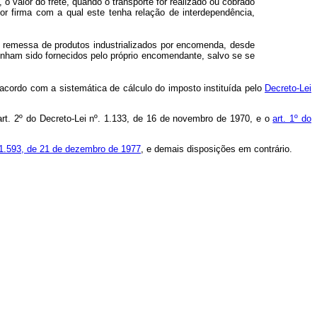
o valor do frete, quando o transporte for realizado ou cobrado
 por firma com a qual este tenha relação de interdependência,
e remessa de produtos industrializados por encomenda, desde
nham sido fornecidos pelo próprio encomendante, salvo se se
 acordo com a sistemática de cálculo do imposto instituída pelo
Decreto-Lei
rt. 2º do Decreto-Lei nº. 1.133, de 16 de novembro de 1970, e o
art. 1º do
º 1.593, de 21 de dezembro de 1977
, e demais disposições em contrário.