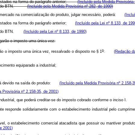
eajustados na forma do parágrafo anterior;
(Incluído pela Medida Provisória
rado o do BTN.
(Incluído pela Medida Provisória nº 282, de 1990)
 mercado na comercialização do produto, julgar necessário, poderá:
(Inclu
ajustados na forma do parágrafo anterior;
(Incluído pela Lei nº 8.133, de 199
ado o do BTN.
(Incluído pela Lei nº 8.133, de 1990)
pagarão o imposto uma única vez:
o
ão o imposto uma única vez, ressalvado o disposto no § 1
:
(Redação da
ecimento equiparado a industrial;
erá devido na saída do produto:
(Incluído pela Medida Provisória nº 2.158-3
a Provisória nº 2.158-35, de 2001)
ndustrial, que poderá creditar-se do imposto cobrado conforme o inciso I.
te responde solidariamente com o estabelecimento industrial pelo cumpr
el, o estabelecimento comercial atacadista que possuir ou mantiver prod
de 2001)