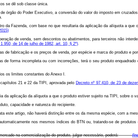
os se dê sob classe única.
e de órgão do Poder Executivo, a conversão do valor do imposto em cruzado
a.
tro da Fazenda, com base no que resultaria da aplicação da alíquota a que o
2015)
da operação de venda, sem descontos ou abatimentos, para terceiros não inter
 1.950, de 14 de julho de 1982, art. 10, § 2º)
.
icas de fabricação e os preços de venda, por espécie e marca do produto e por
las de forma incompleta ou com incorreções, terá o seu produto enquadrado 
dos os limites constantes do Anexo I.
 capítulos 21 e 22 da TIPI, aprovada pelo
Decreto nº 97.410, de 23 de deze
a da aplicação da alíquota a que o produto estiver sujeito na TIPI, sobre o 
duto, capacidade e natureza do recipiente.
trata este artigo, não haverá distinção entre os da mesma espécie, com a me
s automaticamente nos mesmos índices do BTN ou, tratando-se de produtos
o mercado na comercialização do produto, julgar necessário, poderá:
(In