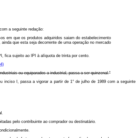
 com a seguinte redação:
sos em que os produtos adquiridos saiam do estabelecimento
ão, ainda que esta seja decorrente de uma operação no mercado
ica sujeito ao IPI à alíquota de trinta por cento.
94)
dustriais ou equiparados a industrial, passa a ser quinzenal."
u inciso I, passa a vigorar a partir de 1° de julho de 1989 com a seguinte
l.
tadas pelo contribuinte ao comprador ou destinatário.
condicionalmente.