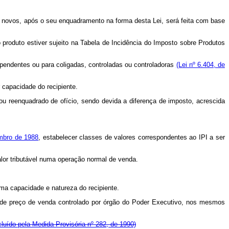
s novos, após o seu enquadramento na forma desta Lei, será feita com base
 produto estiver sujeito na Tabela de Incidência do Imposto sobre Produtos
dependentes ou para coligadas, controladas ou controladoras
(Lei nº 6.404, de
 capacidade do recipiente.
ou reenquadrado de ofício, sendo devida a diferença de imposto, acrescida
mbro de 1988
, estabelecer classes de valores correspondentes ao IPI a ser
valor tributável numa operação normal de venda.
sma capacidade e natureza do recipiente.
 de preço de venda controlado por órgão do Poder Executivo, nos mesmos
cluído pela Medida Provisória nº 282, de 1990)