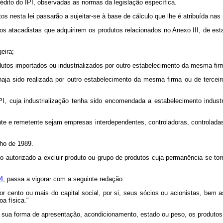
rédito do IPI, observadas as normas da legislação específica.
s nesta lei passarão a sujeitar-se à base de cálculo que lhe é atribuída nas 
tos atacadistas que adquirirem os produtos relacionados no Anexo III, de es
eira;
dutos importados ou industrializados por outro estabelecimento da mesma fir
 haja sido realizada por outro estabelecimento da mesma firma ou de tercei
PI, cuja industrialização tenha sido encomendada a estabelecimento indus
ente e remetente sejam empresas interdependentes, controladoras, controlada
lho de 1989.
ivo autorizado a excluir produto ou grupo de produtos cuja permanência se tor
4
, passa a vigorar com a seguinte redação:
or cento ou mais do capital social, por si, seus sócios ou acionistas, bem
oa física."
de sua forma de apresentação, acondicionamento, estado ou peso, os produtos