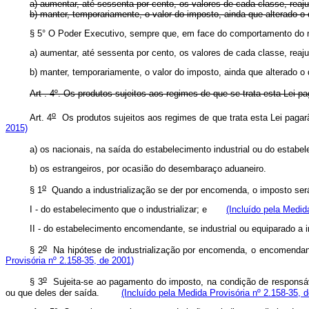
a) aumentar, até sessenta por cento, os valores de cada classe, r
b) manter, temporariamente, o valor do imposto, ainda que alte
§ 5° O Poder Executivo, sempre que, em face do comportamento do
a) aumentar, até sessenta por cento, os valores de cada classe, re
b) manter, temporariamente, o valor do imposto, ainda que alter
Art . 4º. Os produtos sujeitos aos regimes de que se trata esta Lei 
o
Art. 4
Os produtos sujeitos aos regimes de que trata esta Lei pagar
2015)
a) os nacionais, na saída do estabelecimento industrial ou do estabel
b) os estrangeiros, por ocasião do desembaraço aduaneiro.
o
§ 1
Quando a industrialização se der por encomenda, o imposto s
I - do estabelecimento que o industrializar; e
(Incluído pela Medid
II - do estabelecimento encomendante, se industrial ou equiparado a i
o
§ 2
Na hipótese de industrialização por encomenda, o encomendan
Provisória nº 2.158-35, de 2001)
o
§ 3
Sujeita-se ao pagamento do imposto, na condição de responsáv
ou que deles der saída.
(Incluído pela Medida Provisória nº 2.158-35, 