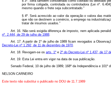
§ 3º. Será também considerado como cobrado ou debitado pelo c
por firma coligada, controlada ou controladora (Lei nº. 6.40
mesmo quando o frete seja subcontratado."
§ 4º. Será acrescido ao valor da operação o valora das mat
que não se destinem a comércio, a emprego na industrializa
tratar de insumos usados."
Art. 16. Não será exigida diferença de imposto, nem aplicada penali
nº. 2.444, de 29 de julho de 1988
.
Art. 17. A partir de 1º de julho de 1989 ficam revogados a Observa
Decreto-Lei nº 1.292, de 11 de dezembro de 1970
.
Art. 18. Revogam-se os
arts. 1º
e
2º do Decreto-Lei nº 1.437, de 17 
Art. 19. Esta Lei entra em vigor na data de sua publicação.
Senado Federal, 10 de julho de 1989; 168º da Independência e 101º d
NELSON CARNEIRO
Este texto não substitui o publicado no DOU de 11.7.1989