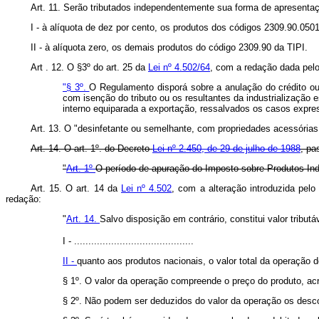
Art. 11. Serão tributados independentemente sua forma de apresenta
I - à alíquota de dez por cento, os produtos dos códigos 2309.90.050
II - à alíquota zero, os demais produtos do código 2309.90 da TIPI.
Art . 12. O §3º do art. 25 da
Lei nº 4.502/64
, com a redação dada pelo
"§ 3º.
O Regulamento disporá sobre a anulação do crédito o
com isenção do tributo ou os resultantes da industrialização
interno equiparada a exportação, ressalvados os casos expr
Art. 13. O "desinfetante ou semelhante, com propriedades acessórias o
Art. 14. O art. 1º. do Decreto-
Lei nº 2.450, de 29 de julho de 1988
, pa
"
Art. 1º
O período de apuração do Imposto sobre Produtos Indus
Art. 15. O art. 14 da
Lei nº 4.502
, com a alteração introduzida pelo
redação:
"
Art. 14.
Salvo disposição em contrário, constitui valor tributá
I - ..........................................
II -
quanto aos produtos nacionais, o valor total da operação d
§ 1º. O valor da operação compreende o preço do produto, acr
§ 2º. Não podem ser deduzidos do valor da operação os descon