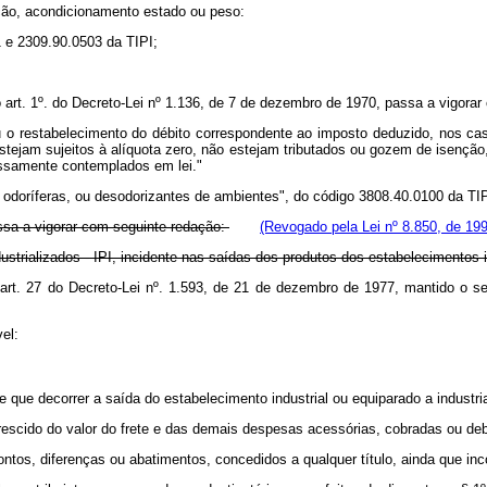
ção, acondicionamento estado ou peso:
1 e 2309.90.0503 da TIPI;
 art. 1º. do Decreto-Lei nº 1.136, de 7 de dezembro de 1970, passa a vigorar
u o restabelecimento do débito correspondente ao imposto deduzido, nos ca
 estejam sujeitos à alíquota zero, não estejam tributados ou gozem de isenç
essamente contemplados em lei."
doríferas, ou desodorizantes de ambientes", do código 3808.40.0100 da TIPI, f
ssa a vigorar com seguinte redação:
(Revogado pela Lei nº 8.850, de 19
trializados - IPI, incidente nas saídas dos produtos dos estabelecimentos in
 art. 27 do Decreto-Lei nº. 1.593, de 21 de dezembro de 1977, mantido o se
vel:
e que decorrer a saída do estabelecimento industrial ou equiparado a industria
escido do valor do frete e das demais despesas acessórias, cobradas ou debi
tos, diferenças ou abatimentos, concedidos a qualquer título, ainda que in