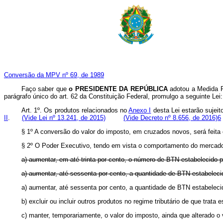
Conversão da MPV nº 69, de 1989
Faço saber que
o
PRESIDENTE DA REPÚBLICA
adotou a Medida P
parágrafo único do art. 62 da Constituição Federal, promulgo a seguinte Lei:
Art. 1º. Os produtos relacionados no
Anexo I
desta Lei estarão sujei
II
.
(Vide Lei nº 13.241, de 2015)
(Vide Decreto nº 8.656, de 2016)6
§ 1º A conversão do valor do imposto, em cruzados novos, será feita
§ 2º O Poder Executivo, tendo em vista o comportamento do mercado
a) aumentar, em até trinta por cento, o número de BTN estabelecido p
a) aumentar, até sessenta por cento, a quantidade de BTN estab
a) aumentar, até sessenta por cento, a quantidade de BTN estabe
b) excluir ou incluir outros produtos no regime tributário de que trata e
c) manter, temporariamente, o valor do imposto, ainda que alterado o