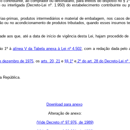
ontribuinte, ao comprador ou destinatário, para efeitos do disposto no § 1º, 
4) ou interligada (Decreto-Lei nº. 1.950) do estabelecimento contribuinte ou
érias-primas, produtos intermediários e material de embalagem, nos casos d
ção ou no acondicionamento de produtos tributados, quando esses insumos te
dade aos que, até a data de início de vigência desta Lei, hajam procedido de
ção 1ª à
alínea V da Tabela anexa à Lei nº 4.502
, com a redação dada pelo a
de dezembro de 1975
, os
arts. 20, 21
e
§§ 1º
e
2º do art. 28 do Decreto-Lei n
a República.
Download para anexo
Alteração de anexo:
(Vide Decreto nº 97.976, de 1989)