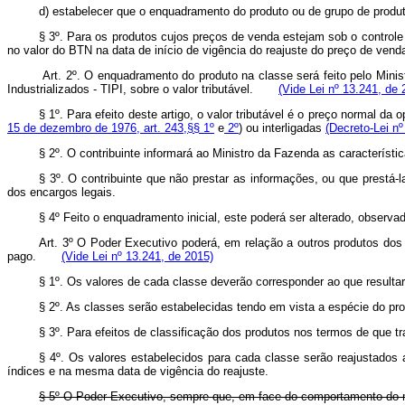
d) estabelecer que o enquadramento do produto ou de grupo de produt
§ 3º. Para os produtos cujos preços de venda estejam sob o control
no valor do BTN na data de início de vigência do reajuste do preço de vend
Art. 2º. O enquadramento do produto na classe será feito pelo Minis
Industrializados - TIPI, sobre o valor tributável.
(Vide Lei nº 13.241, de 
§ 1º. Para efeito deste artigo, o valor tributável é o preço normal 
15 de dezembro de 1976, art. 243,§§ 1º
e
2º
) ou interligadas
(Decreto-Lei nº
§ 2º. O contribuinte informará ao Ministro da Fazenda as característ
§ 3º. O contribuinte que não prestar as informações, ou que prestá-
dos encargos legais.
§ 4º Feito o enquadramento inicial, este poderá ser alterado, observa
Art. 3º O Poder Executivo poderá, em relação a outros produtos dos
pago.
(Vide Lei nº 13.241, de 2015)
§ 1º. Os valores de cada classe deverão corresponder ao que resultari
§ 2º. As classes serão estabelecidas tendo em vista a espécie do pro
§ 3º. Para efeitos de classificação dos produtos nos termos de que 
§ 4º. Os valores estabelecidos para cada classe serão reajustado
índices e na mesma data de vigência do reajuste.
§ 5º O Poder Executivo, sempre que, em face do comportamento d