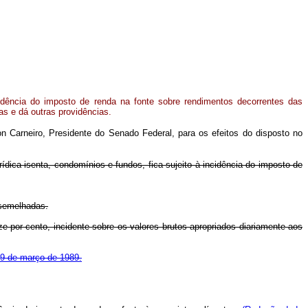
idência do imposto de renda na fonte sobre rendimentos decorrentes das
as e dá outras providências.
 Carneiro, Presidente do Senado Federal, para os efeitos do disposto no
urídica isenta, condomínios e fundos, fica sujeito à incidência do imposto de
ssemelhadas.
ze por cento, incidente sobre os valores brutos apropriados diariamente aos
e 9 de março de 1989.