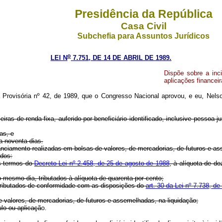
Presidência da República
Casa Civil
Subchefia para Assuntos Jurídicos
o
LEI N
7.751, DE 14 DE ABRIL DE 1989.
Dispõe sobre a inc
aplicações financeir
Provisória nº 42, de 1989, que o Congresso Nacional aprovou, e eu, Nelson
iras de renda fixa, auferido por beneficiário identificado, inclusive pessoa j
as, e
 a noventa dias.
nanciamento realizadas em bolsas de valores, de mercadorias, de futuros e a
idos:
os termos do
Decreto-Lei nº 2.458, de 25 de agosto de 1988
, à alíquota de do
o mesmo dia, tributados à alíquota de quarenta por cento;
tributados de conformidade com as disposições do
art. 30 da Lei nº 7.738, d
 valores, de mercadorias, de futuros e assemelhadas, na liquidação;
ulo ou aplicaçã
o.