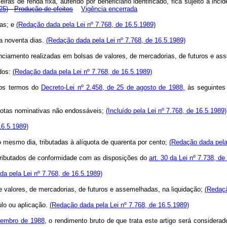
iras de renda fixa, auferido por beneficiário identificado, fica sujeito à in
25)
Produção de efeitos
Vigência encerrada
ias; e
(Redação dada pela Lei nº 7.768, de 16.5.1989)
 a noventa dias.
(Redação dada pela Lei nº 7.768, de 16.5.1989)
anciamento realizadas em bolsas de valores, de mercadorias, de futuros e a
idos:
(Redação dada pela Lei nº 7.768, de 16.5.1989)
nos termos do
Decreto-Lei nº 2.458, de 25 de agosto de 1988,
às seguintes 
quotas nominativas não endossáveis;
(Incluído pela Lei nº 7.768, de 16.5.1989)
16.5.1989)
o mesmo dia, tributadas à alíquota de quarenta por cento;
(Redação dada pela 
tributados de conformidade com as disposições do
art. 30 da Lei nº 7.738, d
a pela Lei nº 7.768, de 16.5.1989)
 valores, de mercadorias, de futuros e assemelhadas, na liquidação;
(Redaçã
ulo ou aplicação.
(Redação dada pela Lei nº 7.768, de 16.5.1989)
ezembro de 1988
, o rendimento bruto de que trata este artigo será consider