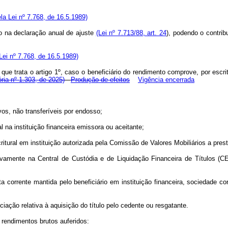
ela Lei nº 7.768, de 16.5.1989)
ido na declaração anual de ajuste
(Lei nº 7.713/88, art. 24
), podendo o contrib
 Lei nº 7.768, de 16.5.1989)
que trata o artigo 1º, caso o beneficiário do rendimento comprove, por escrit
ria nº 1.303, de 2025)
Produção de efeitos
Vigência encerrada
vos, não transferíveis por endosso;
 na instituição financeira emissora ou aceitante;
tural em instituição autorizada pela Comissão de Valores Mobiliários a prest
sivamente na Central de Custódia e de Liquidação Financeira de Títulos (
 corrente mantida pelo beneficiário em instituição financeira, sociedade cor
ciação relativa à aquisição do título pelo cedente ou resgatante.
s rendimentos brutos auferidos: