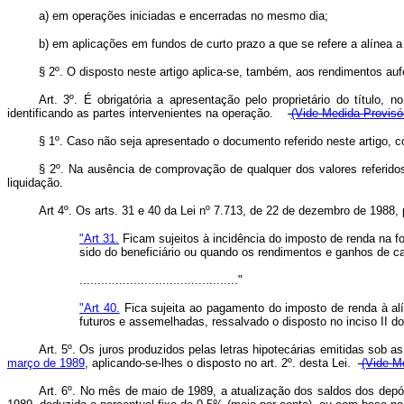
a) em operações iniciadas e encerradas no mesmo dia;
b) em aplicações em fundos de curto prazo a que se refere a alínea a d
§ 2º. O disposto neste artigo aplica-se, também, aos rendimentos auf
Art. 3º. É obrigatória a apresentação pelo proprietário do título,
identificando as partes intervenientes na operação.
(Vide Medida Provisór
§ 1º. Caso não seja apresentado o documento referido neste artigo, c
§ 2º. Na ausência de comprovação de qualquer dos valores referidos 
liquidação.
Art 4º. Os arts. 31 e 40 da Lei nº 7.713, de 22 de dezembro de 1988,
"Art 31.
Ficam sujeitos à incidência do imposto de renda na fo
sido do beneficiário ou quando os rendimentos e ganhos de cap
............................................"
"Art 40.
Fica sujeita ao pagamento do imposto de renda à alí
futuros e assemelhadas, ressalvado o disposto no inciso II do 
Art. 5º. Os juros produzidos pelas letras hipotecárias emitidas sob 
março de 1989
, aplicando-se-lhes o disposto no art. 2º. desta Lei.
(Vide M
Art. 6º. No mês de maio de 1989, a atualização dos saldos dos depó