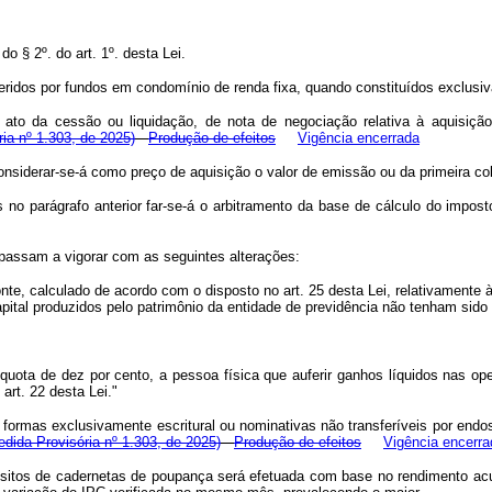
o § 2º. do art. 1º. desta Lei.
eridos por fundos em condomínio de renda fixa, quando constituídos exclusiv
 no ato da cessão ou liquidação, de nota de negociação relativa à aquisiç
ia nº 1.303, de 2025)
Produção de efeitos
Vigência encerrada
onsiderar-se-á como preço de aquisição o valor de emissão ou da primeira co
no parágrafo anterior far-se-á o arbitramento da base de cálculo do impost
 passam a vigorar com as seguintes alterações:
nte, calculado de acordo com o disposto no art. 25 desta Lei, relativamente 
ital produzidos pelo patrimônio da entidade de previdência não tenham sido t
quota de dez por cento, a pessoa física que auferir ganhos líquidos nas op
art. 22 desta Lei."
as formas exclusivamente escritural ou nominativas não transferíveis por en
edida Provisória nº 1.303, de 2025)
Produção de efeitos
Vigência encerra
sitos de cadernetas de poupança será efetuada com base no rendimento acum