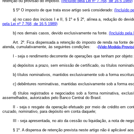
retenção ou provisão do imposto.
(Incluído pela Lei nº 7.768, de 16.5.1989)
§ 5º O imposto de que trata esse artigo será considerado:
(Incluído p
a) no caso dos incisos I e II, § 1º e § 2º, alínea a, redução do dev
pela Lei nº 7.768, de 16.5.1989)
b) nos demais casos, devido exclusivamente na fonte.
(Incluído pela
Art. 2º. Fica dispensada a retenção do imposto de renda na fonte de 
atenda, cumulativamente, às seguintes condições:
(Vide Medida Provisó
I - seja o rendimento decorrente de operações que tenham por objeto:
a) depósitos a prazo, sem emissão de certificado, ou títulos nominati
b) títulos nominativos, mantidos exclusivamente sob a forma escritural
c) debêntures nominativas, mantidas exclusivamente sob a forma escri
d) títulos registrados e negociados sob a forma nominativa, exclu
assemelhados, autorizados pelo Banco Central do Brasil.
II - seja o resgate da operação efetuado por meio de crédito em conta
cruzado, nominativo, para depósito em conta daquele;
III - seja apresentada, no ato da cessão ou liquidação, a nota de nego
§ 1º. A dispensa de retenção prevista neste artigo não é aplicável ao