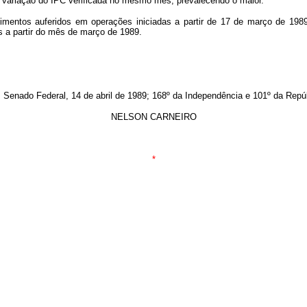
a variação do IPC verificada no mesmo mês, prevalecendo o maior.
ndimentos auferidos em operações iniciadas a partir de 17 de março de 198
s a partir do mês de março de 1989.
Senado Federal, 14 de abril de 1989; 168º da Independência e 101º da Repú
NELSON CARNEIRO
*