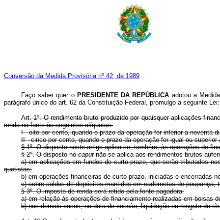
Conversão da Medida Provisória nº 42, de 1989
Faço saber quer o
PRESIDENTE DA REPÚBLICA
adotou a Medida 
parágrafo único do art. 62 da Constituição Federal, promulgo a seguinte Lei:
Art. 1º. O rendimento bruto produzido por quaisquer aplicações finance
renda na fonte às seguintes alíquotas:
I - oito por cento, quando o prazo da operação for inferior a noventa di
II - cinco por cento, quando o prazo da operação for igual ou superior
§ 1º. O disposto neste artigo aplica-se, também, às operações de fi
§ 2º. O disposto no
caput
não se aplica aos rendimentos brutos aufer
a) em aplicações em fundos de curto prazo, que serão tributados n
quotistas;
b) em operações financeiras de curto prazo, iniciadas e encerradas n
c) sobre saldos de depósitos mantidos em cadernetas de poupança, 
§ 3º. O imposto de renda será retido pela fonte pagadora:
a) em relação às operações de financiamento realizadas em bolsas de
b) nos demais casos, na data de cessão, liquidação ou resgate do tít