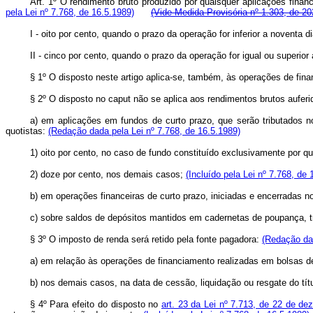
Art. 1º O rendimento bruto produzido por quaisquer aplicações finance
pela Lei nº 7.768, de 16.5.1989)
(Vide Medida Provisória nº 1.303, de 20
I - oito por cento, quando o prazo da operação for inferior a noventa d
II - cinco por cento, quando o prazo da operação for igual ou superior
§ 1º O disposto neste artigo aplica-se, também, às operações de fin
§ 2º O disposto no caput não se aplica aos rendimentos brutos aufer
a) em aplicações em fundos de curto prazo, que serão tributados 
quotistas:
(Redação dada pela Lei nº 7.768, de 16.5.1989)
1) oito por cento, no caso de fundo constituído exclusivamente por 
2) doze por cento, nos demais casos;
(Incluído pela Lei nº 7.768, de 
b) em operações financeiras de curto prazo, iniciadas e encerradas n
c) sobre saldos de depósitos mantidos em cadernetas de poupança, 
§ 3º O imposto de renda será retido pela fonte pagadora:
(Redação dad
a) em relação às operações de financiamento realizadas em bolsas de
b) nos demais casos, na data de cessão, liquidação ou resgate do tít
§ 4º Para efeito do disposto no
art. 23 da Lei nº 7.713, de 22 de d