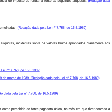
cidência do imposto de renda na fonte às seguintes alíquotas:
(Redação dada
ssemelhadas.
(Redação dada pela Lei nº 7.768, de 16.5.1989)
alíquotas, incidentes sobre os valores brutos apropriados diariamente aos
Lei nº 7.768, de 16.5.1989)
e 9 de março de 1989.
(Redação dada pela Lei nº 7.768, de 16.5.1989)
o dada pela Lei nº 7.768, de 16.5.1989)
ado como percebido de fonte pagadora única, no mês em que tiver ocorrido a