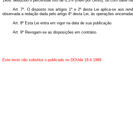
1989, deduzido o percentual fixo de 0,5% (meio por cento), ou com base n
Art. 7º. O disposto nos artigos 1º e 2º desta Lei aplica-se aos re
observada a redação dada pelo artigo 4º desta Lei, às operações encerrada
Art. 8º Esta Lei entra em vigor na data de sua publicação.
Art. 9º Revogam-se as disposições em contrário.
Este texto não substitui o publicado no DOUde 18.4.1989