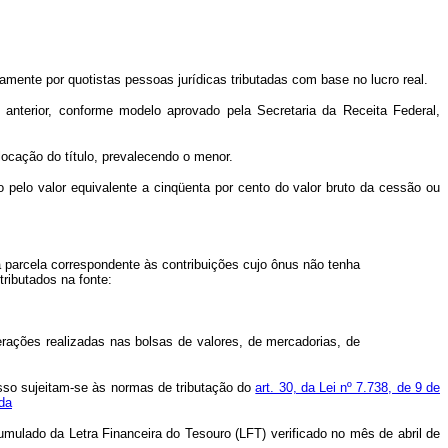
amente por quotistas pessoas jurídicas tributadas com base no lucro real.
ão anterior, conforme modelo aprovado pela Secretaria da Receita Federal,
locação do título, prevalecendo o menor.
o pelo valor equivalente a cinqüenta por cento do valor bruto da cessão ou
à parcela correspondente às contribuições cujo ônus não tenha
ributados na fonte:
erações realizadas nas bolsas de valores, de mercadorias, de
dosso sujeitam-se às normas de tributação do
art. 30, da Lei nº 7.738, de 9 de
da
ulado da Letra Financeira do Tesouro (LFT) verificado no mês de abril de