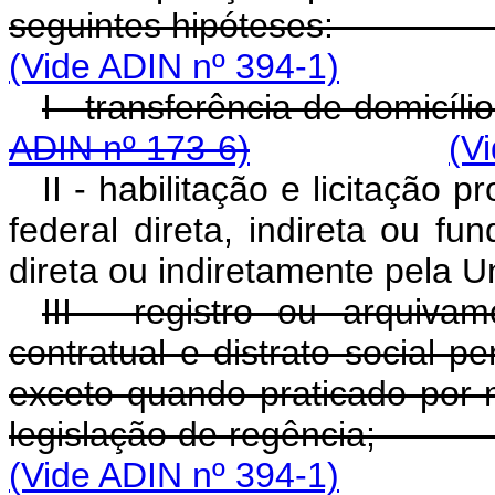
seguintes hipótese
(Vide ADIN nº 394-1)
I - transferência de d
ADIN nº 173-6)
(V
II - habilitação e licitação
federal direta, indireta ou fu
direta ou indiretamente pela U
III - registro ou arquivam
contratual e distrato social p
exceto quando praticado por 
legislação de regên
(Vide ADIN nº 394-1)