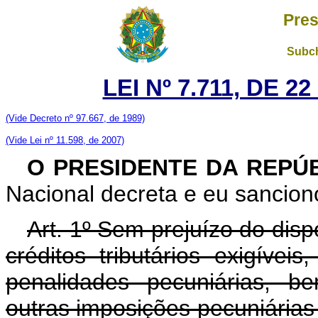
Pres
Subch
LEI Nº 7.711, DE 
(Vide Decreto nº 97.667, de 1989)
(Vide Lei nº 11.598, de 2007)
O PRESIDENTE DA REPÚB
Nacional decreta e eu sanciono
Art. 1º Sem prejuízo do disp
créditos tributários exigívei
penalidades pecuniárias, b
outras imposições pecuniária