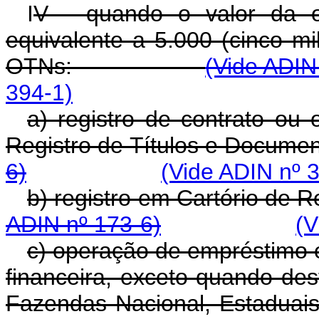
I
V - quando o valor da o
equivalente a 5.000 (cinco mi
OTNs:
(Vide ADIN
394-1)
a) registro de contrato ou
Registro de Títulos 
6)
(Vide ADIN nº 
b) registro em Cartóri
ADIN nº 173-6)
(V
c) operação de empréstimo e 
financeira, exceto quando des
Fazendas Nacional, Es