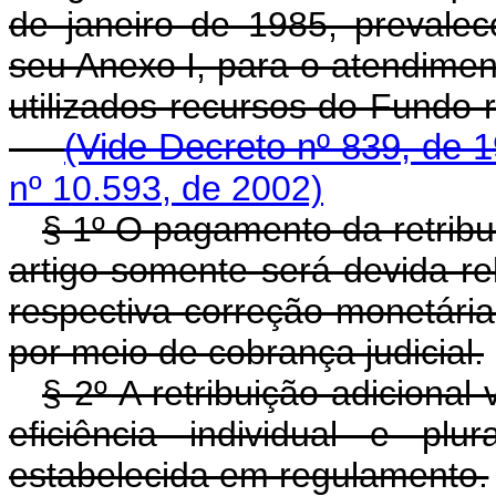
de janeiro de 1985, prevalec
seu Anexo I, para o atendime
utilizados recursos do Fun
(Vide Decreto nº 839, de 
nº 10.593, de 2002)
§ 1º O pagamento da retribui
artigo somente será devida re
respectiva correção monetária
por meio de cobrança judicial.
§ 2º A retribuição adicional
eficiência individual e plu
estabelecida em regulamento.