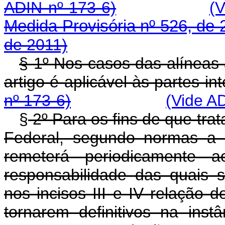
ADIN nº 173-6)
(V
Medida Provisória nº 526, de 
de 2011)
§ 1º Nos casos das alíneas a
artigo é aplicável às pa
nº 173-6)
(Vide A
§
2º Para os fins de que trat
Federal, segundo normas a 
remeterá periodicamente 
responsabilidade das quais 
nos incisos III e IV relação 
tornarem definitivos na inst