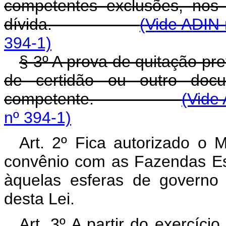
competentes exclusões, nos
dívida.
(Vide ADIN 
394-1)
§ 3º A prova de quitação pre
de certidão ou outro docu
competente.
(Vide
nº 394-1)
Art. 2º Fica autorizado o 
convênio com as Fazendas Es
àquelas esferas de governo 
desta Lei.
Art. 3º A partir do exercíci