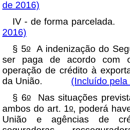
de 2016)
IV - de forma parcel
2016)
o
§ 5
A indenização do Segu
ser paga de acordo com 
operação de crédito à exporta
da União.
(Incluído pela
o
§ 6
Nas situações prevista
o
ambos do art. 1
, poderá have
União e agências de créd
seguradoras, ressegurador