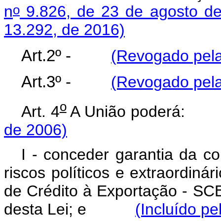
o
n
9.826, de 23 de agosto d
13.292, de 2016)
Art.2º -
(Revogado pela
Art.3º -
(Revogado pela
o
Art. 4
A União poder
de 2006)
I - conceder garantia da co
riscos políticos e extraordin
de Crédito à Exportação - SC
desta Lei; e
(Incluído pe