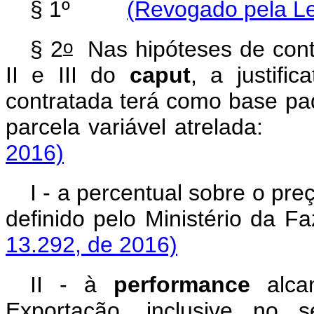
§ 1º
(Revogado pela Le
o
§ 2
Nas hipóteses de contr
II e III do
caput
, a justifi
contratada terá como base pad
parcela variável atrel
2016)
I - a percentual sobre o pr
definido pelo Ministéri
13.292, de 2016)
II - à
performance
alcan
Exportação, inclusive no 