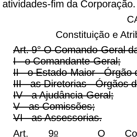
atividades-fim da Corporação.
C
Constituição e At
Art. 9° O Comando-Geral d
I - o Comandante-Geral;
II - o Estado-Maior - Órgão
III - as Diretorias - Órgãos 
IV - a Ajudância-Geral;
V - as Comissões;
VI - as Assessorias.
o
Art. 9
O Comando