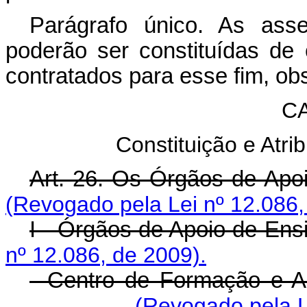
Parágrafo único. As asse
poderão ser constituídas de 
contratados para esse fim, obs
CA
Constituição e Atr
Art. 26. Os Órgãos de Ap
(Revogado pela Lei nº 12.086,
I - Órgãos de Apoio de Ens
nº 12.086, de 2009).
- Centro de Formação e A
(Revogado pela L