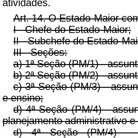
atividades.
Art. 14. O Estado-Maior co
I - Chefe do Estado-Maior;
II - Subchefe do Estado-Mai
III - Seções:
a) 1ª Seção (PM/1) - assunto
b) 2ª Seção (PM/2) - assunt
c) 3ª Seção (PM/3) - assunt
e ensino;
d) 4ª Seção (PM/4) - assunto
planejamento administrativo 
d) 4ª Seção (PM/4) - as