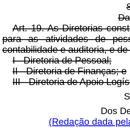
Da
Art. 19. As Diretorias cons
para as atividades de pess
contabilidade e auditoria, e d
I - Diretoria de Pessoal;
II - Diretoria de Finanças; e
III - Diretoria de Apoio Logís
S
Dos De
(Redação dada pela