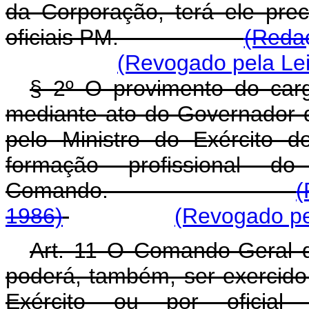
da Corporação, terá ele pre
oficiais PM.
(Redaç
(Revogado pela Lei
§ 2º O provimento do car
mediante ato do Governador d
pelo Ministro do Exército 
formação profissional d
Comando.
(
1986)
(Revogado pel
Art. 11 O Comando-Geral da 
poderá, também, ser exercido
Exército ou por oficial 