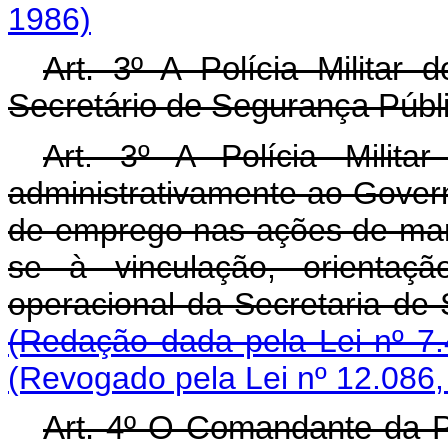
1986)
Art. 3º A Polícia Militar 
Secretário de Segurança Públ
Art. 3º A Polícia Militar
administrativamente ao Governa
de emprego nas ações de man
se à vinculação, orientaç
operacional da Secret
(Redação dada pela Lei nº 7.
(Revogado pela Lei nº 12.086,
Art. 4º O Comandante da Pol