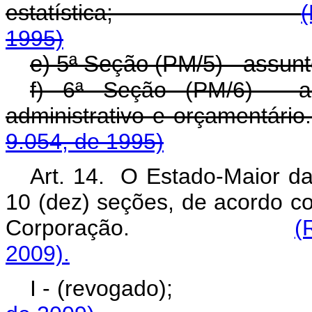
estatística;
(
1995)
e) 5ª Seção (PM/5) - assunt
f) 6ª Seção (PM/6) - as
administrativo e or
9.054, de 1995)
Art. 14. O Estado-Maior d
10 (dez) seções, de acordo c
Corporação.
(
2009).
I - (revogado)