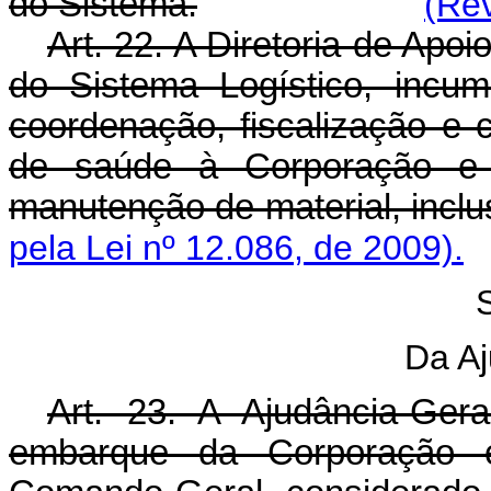
do Sistema.
(Rev
Art. 22. A Diretoria de Apoi
do Sistema Logístico, incum
coordenação, fiscalização e 
de saúde à Corporação e 
manutenção de material, inclu
pela Lei nº 12.086, de 2009).
Da Aj
Art. 23. A Ajudância-Ge
embarque da Corporação e