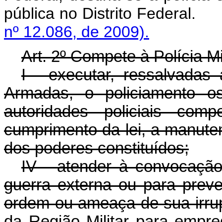
pública no Distrito
nº 12.086, de 2009).
Art. 2º Compete à Polícia Mil
I - executar, ressalvadas
Armadas, o policiamento os
autoridades policiais com
cumprimento da lei, a manute
dos poderes constituídos;
IV - atender à convocaçã
guerra externa ou para preve
ordem ou ameaça de sua irr
da Região Militar para empre