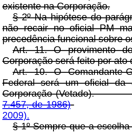
existente na Corporação.
§ 2º Na hipótese do parágr
não recair no oficial PM ma
precedência funcional sobre o
Art. 11. O provimento d
Corporação será feito por ato 
Art. 10. O Comandante-Ger
Federal será um oficial da 
Corporação (Vet
7.457, de 1986)
2009).
§ 1º Sempre que a escolha n