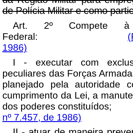
de Polícia Militar e como parti
Art. 2º Compete à P
Federal:
(
1986)
I - executar com exclus
peculiares das Forças Armadas
planejado pela autoridade 
cumprimento da Lei, a manute
dos poderes const
nº 7.457, de 1986)
II - atuar de maneira prev