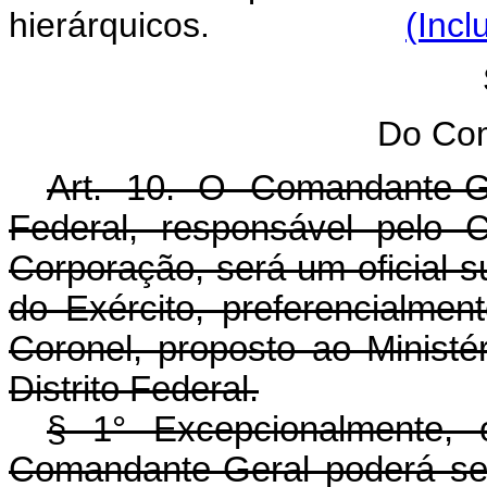
hierárquicos.
(Incl
Do Co
Art. 10. O Comandante-Ger
Federal, responsável pelo 
Corporação, será um oficial s
do Exército, preferencialme
Coronel, proposto ao Ministé
Distrito Federal.
§ 1° Excepcionalmente, 
Comandante-Geral poderá ser