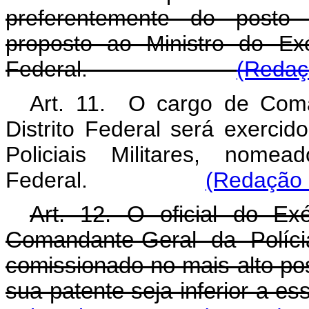
preferentemente do posto 
proposto ao Ministro do Exé
Federal.
(Redaç
Art. 11. O cargo de Coman
Distrito Federal será exercid
Policiais Militares, nome
Federal.
(Redação d
Art. 12. O oficial do E
Comandante-Geral da Polícia
comissionado no mais alto po
sua patente seja inferior a es