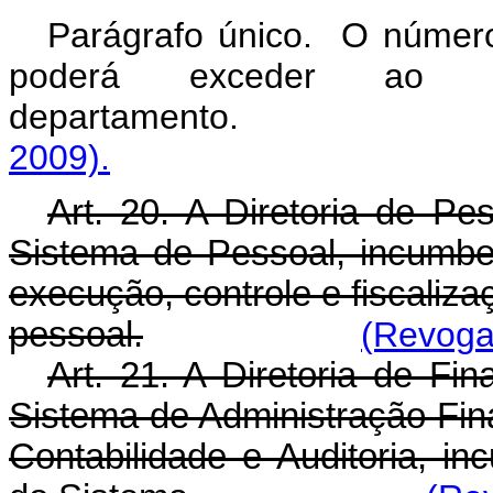
Parágrafo único. O número
poderá exceder ao 
departament
2009).
Art. 20. A Diretoria de Pes
Sistema de Pessoal, incumbe
execução, controle e fiscaliz
pessoal.
(Revogad
Art. 21. A Diretoria de Fin
Sistema de Administração Fi
Contabilidade e Auditoria, i