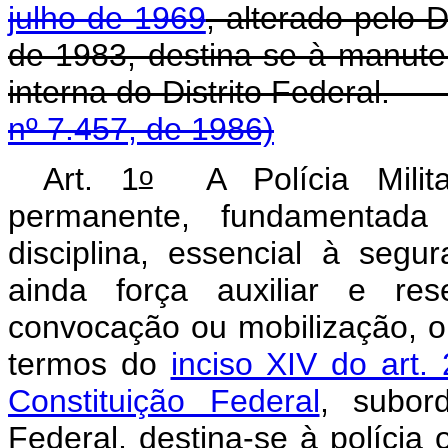
julho de 1969
, alterado pelo D
de 1983, destina-se à manut
interna do Distrito
nº 7.457, de 1986)
o
Art. 1
A Polícia Militar 
permanente, fundamentada 
disciplina, essencial à segu
ainda força auxiliar e re
convocação ou mobilização, o
termos do
inciso XIV do art.
Constituição Federal
, subor
Federal, destina-se à polícia