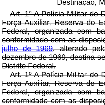
Destinação, M
Art. 1° A Polícia Militar do
Força Auxiliar, Reserva do E
Federal, organizada com ba
conformidade com as dispos
julho de 1969
, alterado pe
dezembro de 1969, destina-s
Distrito Federal.
Art. 1º A Polícia Militar do
Força Auxiliar, Reserva do E
Federal, organizada com ba
conformidade com as dispos