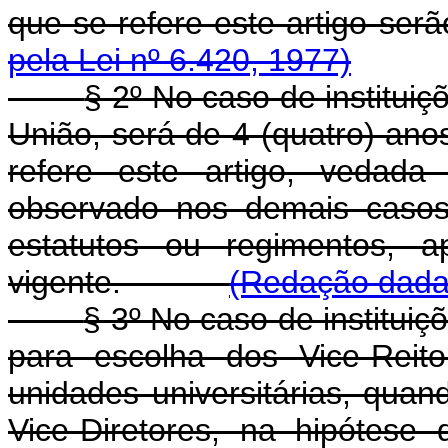
que se refere este artig
pela Lei nº 6.420, 1977)
§ 2º No caso de institui
União, será de 4 (quatro) ano
refere este artigo, vedad
observado nos demais casos
estatutos ou regimentos, a
vigente.
(Redação dada 
§ 3º No caso de instituiç
para escolha dos Vice-Reito
unidades universitárias, quan
Vice-Diretores, na hipótese 