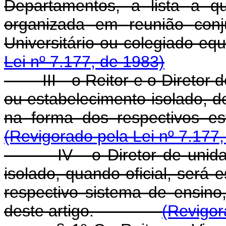
Departamentos, a lista a q
organizada em reunião con
Universitário ou colegi
Lei nº 7.177, de 1983)
III - o Reitor e o Diretor de
ou estabelecimento isolado, de
na forma dos respecti
(Revigorado pela Lei nº 7.177
IV - o Diretor de unidade 
isolado, quando oficial, será 
respectivo sistema de ensino
deste artigo.
(Revigor