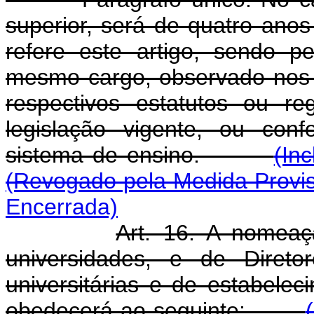
superior, será de quatro ano
refere este artigo, sendo 
mesmo cargo, observado nos
respectivos estatutos ou r
legislação vigente, ou conf
sistema de ensino.
(In
(Revogado pela Medida Provis
Encerrada)
Art. 16. A nomeaç
universidades, e de Direto
universitárias e de estabelec
obedecerá ao seguinte: