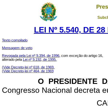
Pres
Subch
LEI Nº 5.540, DE 
Texto compilado
Mensagem de veto
Revogada pela Lei nº 9.394, de 1996,
com exceção do artigo 16,
alterado pela
Lei nº 9.192, de 1995.
(Vide Decreto-lei nº 618, de 1969.
(Vide Decreto-lei nº 464, de 1969
O PRESIDENTE DA 
Congresso Nacional decreta eu
CA