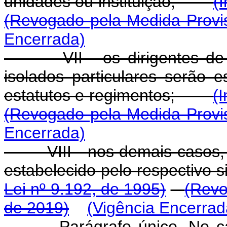
unidades ou instituição;
(
(Revogado pela Medida Provis
Encerrada)
VII - os dirigentes de un
isolados particulares serão 
estatutos e regimentos;
(
(Revogado pela Medida Provis
Encerrada)
VIII - nos demais casos, o 
estabelecido pelo respecti
Lei nº 9.192, de 1995)
(Revo
de 2019)
(Vigência Encerrad
Parágrafo único. No caso d