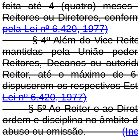
feita até 4 (quatro) meses
Reitores ou Diretores, 
pela Lei nº 6.420, 1977)
§ 4º Além do Vice-Reito
mantidas pela União poder
Reitores, Decanos ou autorid
Reitor, até o máximo de 6 
dispuserem os respectiv
Lei nº 6.420, 1977)
§ 5º Ao Reitor e ao Dir
ordem e disciplina no âmbito 
abuso ou omissão.
(In