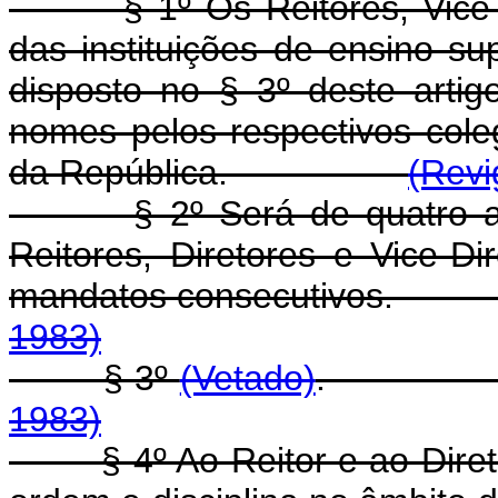
§ 1º Os Reitores, Vice-Rei
das instituições de ensino su
disposto no § 3º deste artig
nomes pelos respectivos col
da República.
(Revi
§ 2º Será de quatro anos
Reitores, Diretores e Vice-Di
mandatos consecutivo
1983)
§ 3º
(Vetado)
1983)
§ 4º Ao Reitor e ao Direto