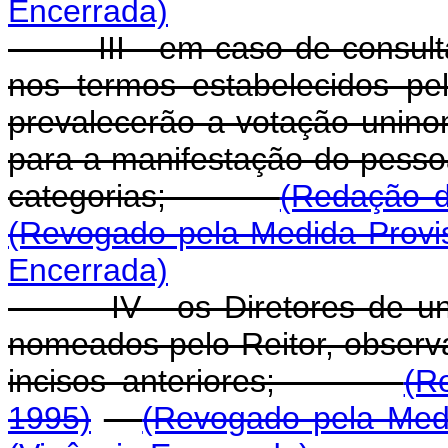
Encerrada)
III - em caso de consulta p
nos termos estabelecidos pel
prevalecerão a votação unino
para a manifestação do pesso
categorias;
(Redação d
(Revogado pela Medida Provis
Encerrada)
IV - os Diretores de unida
nomeados pelo Reitor, obser
incisos anteriores;
(R
1995)
(Revogado pela Medi