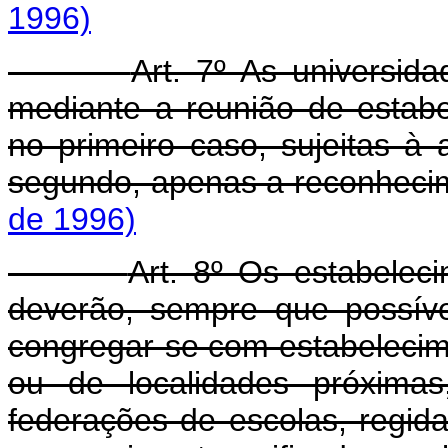
1996)
Art. 7º As universid
mediante a reunião de estabe
no primeiro caso, sujeitas à
segundo, apenas a reconheci
de 1996)
Art. 8º Os estabelec
deverão, sempre que possíve
congregar-se com estabelecim
ou de localidades próximas,
federações de escolas, regid