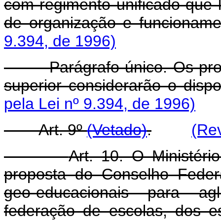
com regimento unificado que l
de organização e funcioname
9.394, de 1996)
Parágrafo único. Os progr
superior considerarão o dispo
pela Lei nº 9.394, de 1996)
Art. 9º
(Vetado)
.
(Rev
Art. 10. O Ministér
proposta do Conselho Federa
geo-educacionais para ag
federação de escolas, dos e