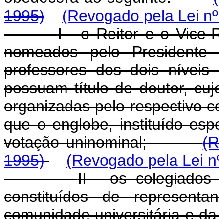
1995)
(Revogado pela Lei nº
I - o Reitor e o Vice-
nomeados pelo Presidente 
professores dos dois níveis
possuam título de doutor, cuj
organizadas pelo respectivo c
que o englobe, instituído esp
votação uninominal;
(R
1995)
(Revogado pela Lei n
II - os colegiados
constituídos de represent
comunidade universitária e d