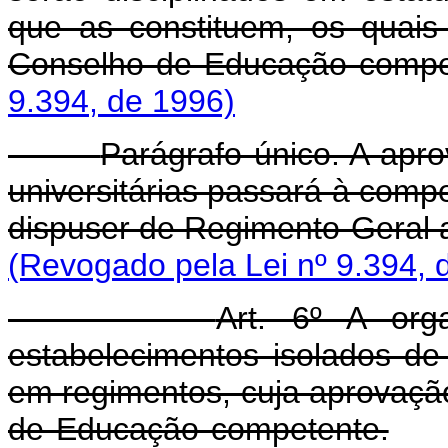
que as constituem, os quai
Conselho de Educação compe
9.394, de 1996)
Parágrafo único. A apr
universitárias passará à comp
dispuser de Regimento-Geral a
(Revogado pela Lei nº 9.394, 
Art. 6º A org
estabelecimentos isolados de 
em regimentos, cuja aprovaçã
de Educação competente.