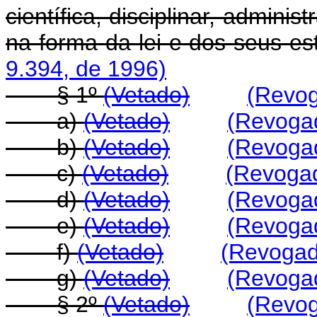
científica, disciplinar, adminis
na forma da lei e dos seus est
9.394, de 1996)
§ 1º
(Vetado)
(Revog
a)
(Vetado)
(Revogad
b)
(Vetado)
(Revogad
c)
(Vetado)
(Revogad
d)
(Vetado)
(Revogad
e)
(Vetado)
(Revogad
f)
(Vetado)
(Revogada
g)
(Vetado)
(Revogad
§ 2º
(Vetado)
(Revog