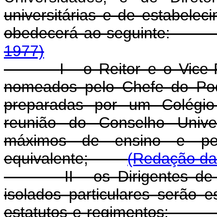
universitárias e de estabelec
obedecerá ao seguint
1977)
I - o Reitor e o Vice-
nomeados pelo Chefe do Pode
preparadas por um Colégio E
reunião do Conselho Univer
máximos de ensino e pes
equivalente;
(Redação dad
II - os Dirigentes d
isolados particulares serão 
estatutos e regimento