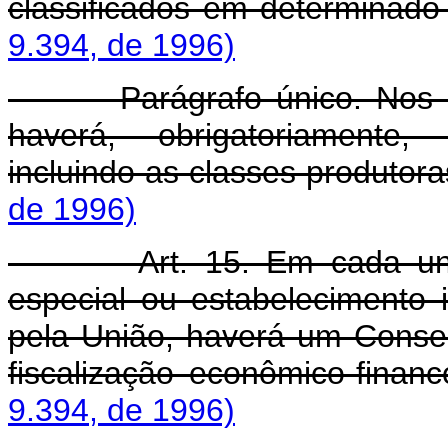
classificados em determinado 
9.394, de 1996)
Parágrafo único. Nos órgã
haverá, obrigatoriamente,
incluindo as classes produtora
de 1996)
Art. 15. Em cada un
especial ou estabelecimento 
pela União, haverá um Conse
fiscalização econômico-finance
9.394, de 1996)