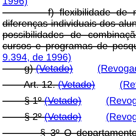
1996)
f) flexibilidade de méto
diferenças individuais dos alu
possibilidades de combinaç
cursos e programas de pesqu
9.394, de 1996)
g)
(Vetado)
(Revogad
Art. 12.
(Vetado)
(Re
§ 1º
(Vetado)
(Revog
§ 2º
(Vetado)
(Revog
§ 3º O departamento ser