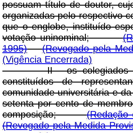
possuam título de doutor, cuj
organizadas pelo respectivo c
que o englobe, instituído esp
votação uninominal;
(R
1995)
(Revogado pela Medi
(Vigência Encerrada)
II - os colegiados a que
constituídos de represent
comunidade universitária e d
setenta por cento de membro
composição;
(Redação 
(Revogado pela Medida Provis