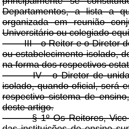
principalmente se constitu
Departamentos, a lista a q
organizada em reunião con
Universitário ou colegiado equ
III - o Reitor e o Diretor de
ou estabelecimento isolado, de
na forma dos respectivos esta
IV - o Diretor de unidade 
isolado, quando oficial, será 
respectivo sistema de ensino
deste artigo.
§ 1º Os Reitores, Vice-Rei
das instituições de ensino su