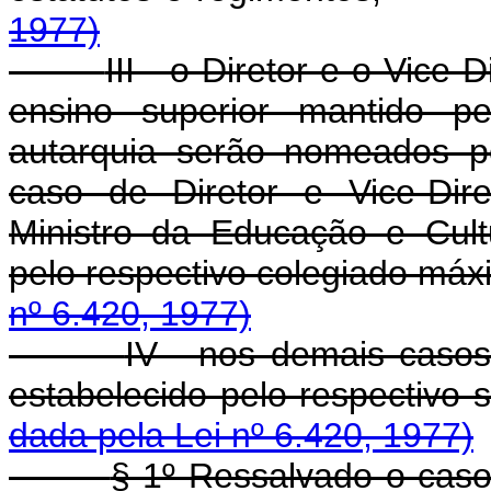
1977)
III - o Diretor e o Vice
ensino superior mantido p
autarquia serão nomeados p
caso de Diretor e Vice-Dire
Ministro da Educação e Cult
pelo respectivo colegia
nº 6.420, 1977)
IV - nos demais casos
estabelecido pelo respect
dada pela Lei nº 6.420, 1977)
§ 1º Ressalvado o caso d