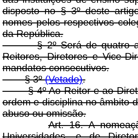
disposto no § 3º deste artig
nomes pelos respectivos col
da República.
§ 2º Será de quatro 
Reitores, Diretores e Vice-Di
mandatos consecutivos.
§ 3º
(Vetado)
.
§ 4º Ao Reitor e ao Direto
ordem e disciplina no âmbito 
abuso ou omissão.
Art. 16. A nomeaç
Universidades, e de Direto