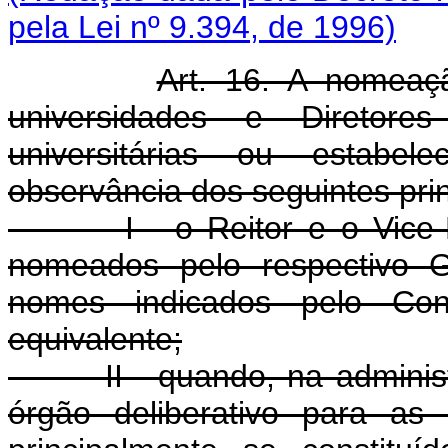
pela Lei nº 9.394, de 1996)
Art. 16. A nomeaç
universidades e Diretore
universitárias ou estabel
observância dos seguintes prin
I - o Reitor e o Vice-Reit
nomeados pelo respectivo G
nomes indicados pelo Cons
equivalente;
II - quando, na administraç
órgão deliberativo para as