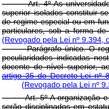
Art. 4º As universida
superior isolados constituir-s
de regime especial ou em fun
particulares, sob a forma de
(Revogado pela Lei nº 9.394, 
Parágrafo único. O regime
peculiaridades indicadas nes
docente de nível superior, a
artigo 35 do Decreto-Lei nº 
(Revogado pela Lei nº 9
Art. 5º A organização 
serão disciplinados em esta