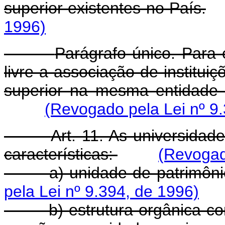
superior existentes no País.
1996)
Parágrafo único. Para e
livre a associação de instituiç
superior na mesma entidade d
(Revogado pela Lei nº 9
Art. 11. As universidad
características:
(Revogad
a) unidade de patrimônio 
pela Lei nº 9.394, de 1996)
b) estrutura orgânica com