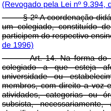
(Revogado pela Lei nº 9.394, 
§ 2º A coordenação didátic
um colegiado, constituído d
participem do respectivo ensin
de 1996)
Art. 14. Na forma do 
colegiado a que esteja af
universidade ou estabeleci
membros, com direito a voz e 
atividades, categorias ou 
subsista, necessariamente,