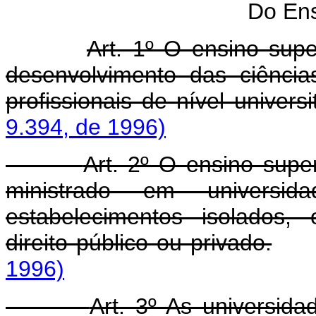
Do Ens
Art. 1º O ensino supe
desenvolvimento das ciência
profissionais de nível universit
9.394, de 1996)
Art. 2º O ensino super
ministrado em universid
estabelecimentos isolados,
direito público ou privado.
1996)
Art. 3º As universid