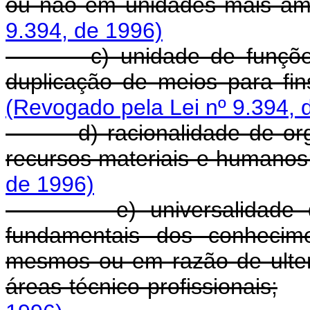
ou não em unidades mais am
9.394, de 1996)
c) unidade de funções d
duplicação de meios para fins
(Revogado pela Lei nº 9.394, 
d) racionalidade de organi
recursos materiais e humanos
de 1996)
e) universalidade de c
fundamentais dos conhecim
mesmos ou em razão de ulter
áreas técnico-profissionais;