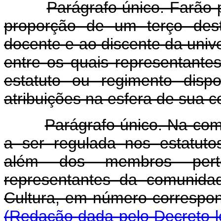
Parágrafo único. Farão
proporção de um terço dest
docente e ao discente da univ
entre os quais representantes
estatuto ou regimento disp
atribuições na esfera de sua 
Parágrafo único. Na co
a ser regulada nos estatutos
além dos membros perten
representantes da comunida
Cultura, em número corre
(Redação dada pelo Decreto-l