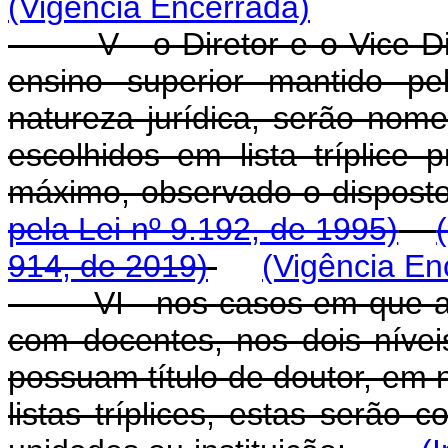
(Vigência Encerrada)
V - o Diretor e o Vice-Dire
ensino superior mantido pe
natureza jurídica, serão nom
escolhidos em lista tríplice 
máximo, observado o dispost
pela Lei nº 9.192, de 1995)
914, de 2019)
(Vigência En
VI - nos casos em que a in
com docentes, nos dois nívei
possuam título de doutor, em
listas tríplices, estas serão