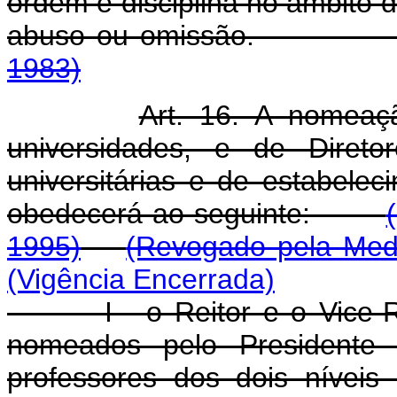
ordem e disciplina no âmbito 
abuso ou omissão
1983)
Art. 16. A nomeaç
universidades, e de Direto
universitárias e de estabelec
obedecerá ao seguinte:
1995)
(Revogado pela Medi
(Vigência Encerrada)
I - o Reitor e o Vice-Reit
nomeados pelo Presidente 
professores dos dois níveis