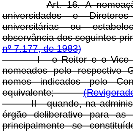
Art. 16. A nomeaç
universidades e Diretore
universitárias ou estabel
observância dos seguinte
nº 7.177, de 1983)
I - o Reitor e o Vice-Reit
nomeados pelo respectivo G
nomes indicados pelo Cons
equivalente;
(Revigorado
II - quando, na administraç
órgão deliberativo para as
principalmente se constitu