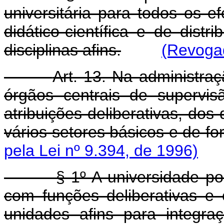
universitária para todos os ef
didático-científica e de dist
disciplinas afins.
(Revogad
Art. 13. Na administra
órgãos centrais de supervi
atribuições deliberativas, dos
vários setores básicos e de fo
pela Lei nº 9.394, de 1996)
§ 1º A universidade poderá
com funções deliberativas e 
unidades afins para integra