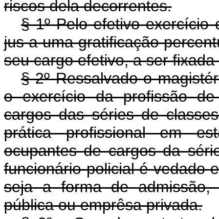
riscos dela decorrentes.
§ 1º Pelo efetivo exercício 
jus a uma gratificação percen
seu cargo efetivo, a ser fixad
§ 2º Ressalvado o magistér
o exercício da profissão de
cargos das séries de classe
prática profissional em es
ocupantes de cargos da séri
funcionário policial é vedado 
seja a forma de admissão,
pública ou emprêsa privada.