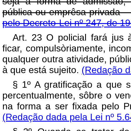
seja a forma de admissão,
pública ou emprês
pelo Decreto-Lei nº 247, de 1
Art. 23 O policial fará jus 
ficar, compulsòriamente, inc
qualquer outra atividade, públ
à que está sujeito.
(Redação da
§ 1º A gratificação a que s
percentualmente, sôbre o venc
na forma a ser fixada pelo P
(Redação dada pela Lei nº 5.6