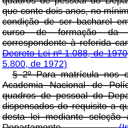
quadros de pessoal do Depar
que conte dois anos, no mínimo
condição de ser bacharel em
curso de formação da A
correspondente à ref
Decreto-Lei nº 1.088, de 1970
5.800, de 1972)
§ 2º Para matrícula nos c
Academia Nacional de Polí
quadros de pessoal do Depa
dispensados do requisito a qu
desta lei mediante seleção
Departamento.
(I