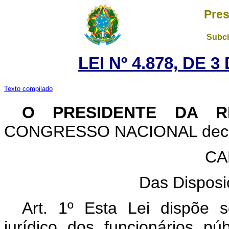
Pres
Subch
LEI Nº 4.878, DE 
Texto compilado
O
PRESIDENTE DA RE
CONGRESSO NACIONAL decreta
CA
Das Disposi
Art. 1º Esta Lei dispõe 
jurídico dos funcionários pú