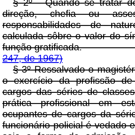
§ 2º - Quando se tratar 
direção, chefia ou asse
responsabilidades de natur
calculada sôbre o valor do 
função gratificad
247, de 1967)
§ 3º Ressalvado o magistér
o exercício da profissão de
cargos das séries de classe
prática profissional em es
ocupantes de cargos da séri
funcionário policial é vedado 