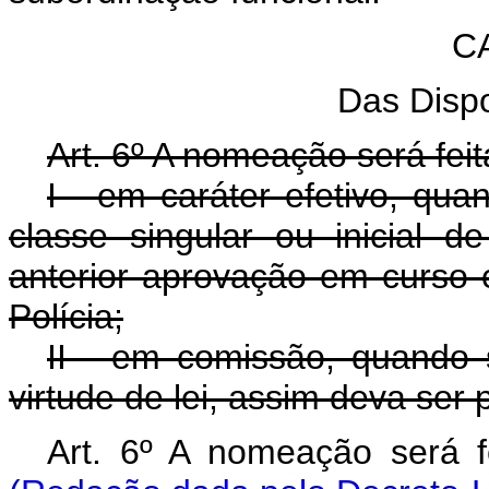
CA
Das Dispo
Art. 6º A nomeação será fei
I - em caráter efetivo, qua
classe singular ou inicial d
anterior aprovação em curso 
Polícia;
II - em comissão, quando 
virtude de lei, assim deva ser 
Art. 6º A nomeação 