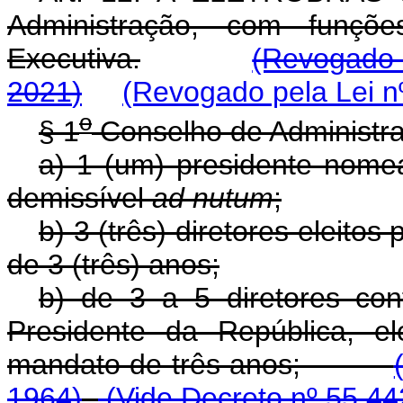
Administração, com funções
Executiva.
(Revogado
2021
)
(Revogado pela Lei n
o
§ 1
Conselho de Administraç
a) 1 (um) presidente nome
demissível
ad nutum
;
b) 3 (três) diretores eleit
de 3 (três) anos;
b) de 3 a 5 diretores con
Presidente da República, e
mandato de três anos;
1964)
(Vide Decreto nº 55.44