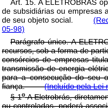
Art. 15. A ELETROBRÁS ope
de subsidiárias ou empresas 
de seu objeto social.
(Red
05-98)
Parágrafo único. A ELETRO
recursos, sob a forma de part
consórcios de empresas titu
transmissão de energia elétr
para a consecução do seu ob
fiança.
(Incluído pela Lei
o
§ 1
A Eletrobrás, diretame
ou controladas, poderá associ