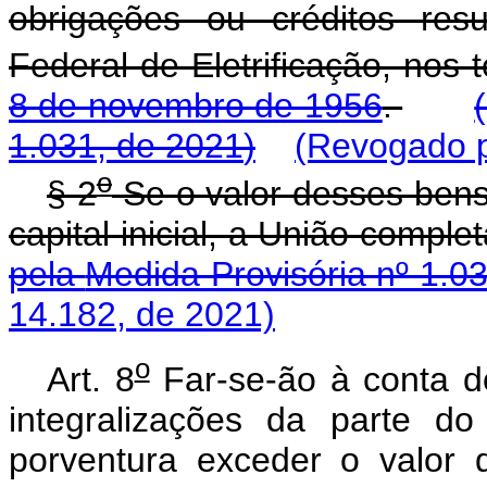
obrigações ou créditos res
Federal de Eletrificação, nos
8 de novembro de 1956
.
1.031, de 2021
)
(Revogado p
o
§ 2
Se o valor desses bens 
capital inicial, a União comple
pela
Medida Provisória nº 1.0
14.182, de 2021)
o
Art. 8
Far-se-ão à conta do
integralizações da parte do
porventura exceder o valor 