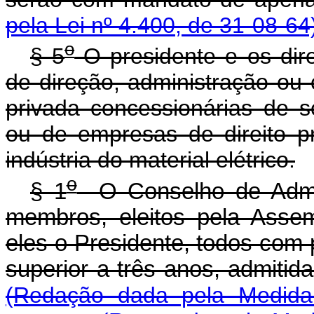
pela Lei nº 4.400, de 31-08-64
o
§ 5
O presidente e os dir
de direção, administração o
privada concessionárias de se
ou de empresas de direito p
indústria do material elétrico.
o
§ 1
O Conselho de Admini
membros, eleitos pela Assem
eles o Presidente, todos com
superior a três anos, admiti
(Redação dada pela Medida 