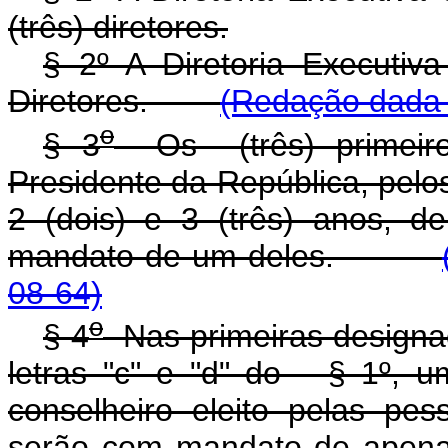
(três) diretores.
§ 2º A Diretoria Executiv
Diretores.
(Redação dada p
o
§ 3
Os (três) primeiros
Presidente da República, pelo
2 (dois) e 3 (três) anos, 
mandato de um deles.
08-64)
o
§ 4
Nas primeiras designaç
letras "c" e "d" do § 1º, u
conselheiro eleito pelas pess
serão com mandato de a