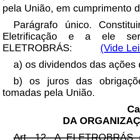
pela União, em cumprimento do
Parágrafo único. Constit
Eletrificação e a ele ser
ELETROBRÁS:
(Vide Le
a) os dividendos das açõe
b) os juros das obriga
tomadas pela União.
Ca
DA ORGANIZA
Art. 12. A ELETROBRÁS s