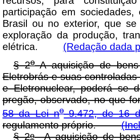
recursos, para constituiçã
participação em sociedades,
Brasil ou no exterior, que se
exploração da produção, tran
elétrica.
(Redação dada pe
o
§ 2
A aquisição de bens 
Eletrobrás e suas controladas 
e Eletronuclear, poderá se 
pregão, observado, no que for
o
58 da Lei n
9.472, de 16 d
regulamento próprio.
(Inc
o
§ 2
A aquisição de bens 