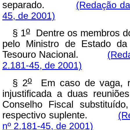
separado.
(Redação dad
45, de 2001)
o
§ 1
Dentre os membros do 
pelo Ministro de Estado da
Tesouro Nacional.
(Reda
2.181-45, de 2001)
o
§ 2
Em caso de vaga, re
injustificada a duas reuniõ
Conselho Fiscal substituíd
respectivo suplente.
(R
nº 2.181-45, de 2001)