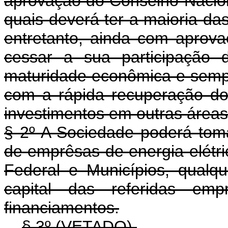
aprovação do Conselho Nacion
quais deverá ter a maioria da
entretanto, ainda com aprova
cessar a sua participação 
maturidade econômica e sempre
com a rápida recuperação do c
investimentos em outras áreas d
§ 2º A Sociedade poderá toma
de emprêsas de energia elétric
Federal e Municípios, qualq
capital das referidas em
financiamentos.
§ 3º (VETADO).