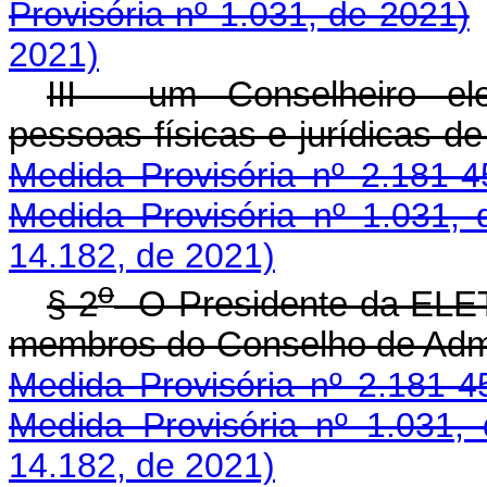
Provisória nº 1.031, de 2021
)
2021)
III - um Conselheiro elei
pessoas físicas e jurídica
Medida Provisória nº 2.181-4
Medida Provisória nº 1.031,
14.182, de 2021)
o
§ 2
O Presidente da ELET
membros do Conselho de A
Medida Provisória nº 2.181-4
Medida Provisória nº 1.031,
14.182, de 2021)