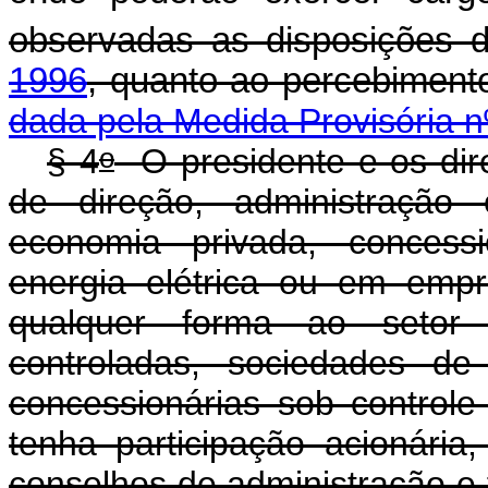
observadas as disposições 
1996
, quanto ao percebi
dada pela Medida Provisória n
o
§ 4
O presidente e os dir
de direção, administração
economia privada, concessi
energia elétrica ou em empr
qualquer forma ao setor el
controladas, sociedades de
concessionárias sob control
tenha participação acionári
conselhos de administração e 