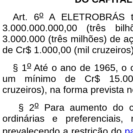
o
Art. 6
A ELETROBRÁS terá
3.000.000.000,00 (três bil
3.000.000 (três milhões) de aç
de Cr$ 1.000,00 (mil cruzeiro
o
§ 1
Até o ano de 1965, o c
um mínimo de Cr$ 15.000.
cruzeiros), na forma prevista n
o
§ 2
Para aumento do ca
ordinárias e preferenciais
prevalecendo a restrição do
p