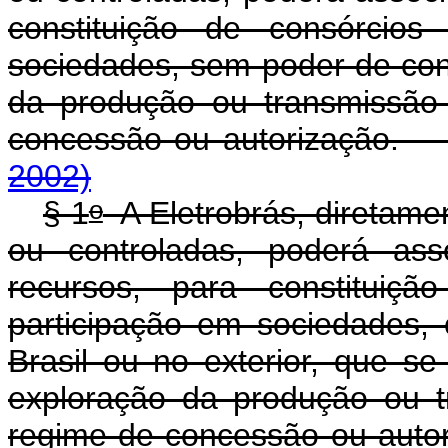
constituição de consórcios
sociedades, sem poder de con
da produção ou transmissão 
concessão ou autoriza
2002)
o
§ 1
A Eletrobrás, diretamen
ou controladas, poderá as
recursos, para constituiçã
participação em sociedades,
Brasil ou no exterior, que se
exploração da produção ou t
regime de concessão ou 