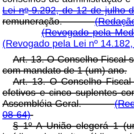
o
Lei n
9.292, de 12 de julho 
remuneração.
(Redação
(Revogado pela
Medi
(Revogado pela Lei nº 14.182,
Art. 13. O Conselho Fiscal 
com mandato de 1 (um) ano.
Art. 13. O Conselho Fiscal
efetivos e cinco suplentes c
Assembléia Geral.
(Red
08-64)
§ 1º A União elegerá 1 (u