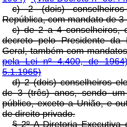
c) 2 (dois) conselheiro
República, com mandato de 3 (
c) de 2 a 4 conselheiros, 
decreto pelo Presidente da 
Geral, também com manda
pela Lei nº 4.400, de 1964
5.1.1965)
d) 2 (dois) conselheiros el
de 3 (três) anos, sendo um 
público, exceto a União, e out
de direito privado.
§ 2º A Diretoria Executiva