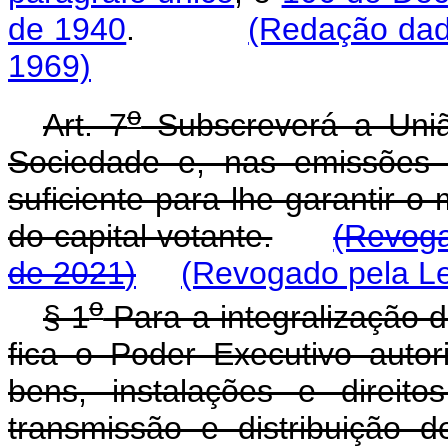
de 1940
.
(Redação dada
1969)
o
Art. 7
Subscreverá a União
Sociedade e, nas emissões p
suficiente para lhe garantir 
do capital votante.
(Revog
de 2021
)
(Revogado pela Le
o
§ 1
Para a integralização do
fica o Poder Executivo auto
bens, instalações e direit
transmissão e distribuição de