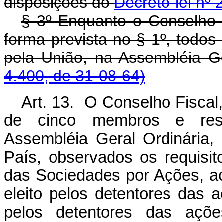
disposições do
Decreto-lei nº
§ 3º Enquanto o Conselho F
forma prevista no § 1º, tod
pela União, na Assembl
4.400, de 31-08-64)
Art. 13. O Conselho Fiscal
de cinco membros e respe
Assembléia Geral Ordinária, 
País, observados os requisit
das Sociedades por Ações, ac
eleito pelos detentores das a
pelos detentores das açõe