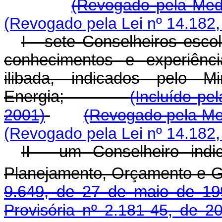
(Revogado pela
Med
(Revogado pela Lei nº 14.182,
I - sete Conselheiros escol
conhecimentos e experiênci
ilibada, indicados pelo 
Energia;
(Incluído pe
2001)
(Revogado pela
Me
(Revogado pela Lei nº 14.182,
II - um Conselheiro ind
Planejamento, Orçamento e G
9.649, de 27 de maio de 19
Provisória nº 2.181-45, de 2