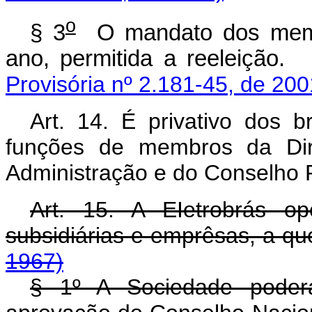
o
§ 3
O mandato dos memb
ano, permitida a reele
Provisória nº 2.181-45, de 200
Art. 14. É privativo dos b
funções de membros da Dire
Administração e do Conselho 
Art. 15. A EIetrobrás o
subsidiárias e emprêsas, a qu
1967)
§ 1º A Sociedade poderá