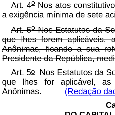
o
Art. 4
Nos atos constituti
a exigência mínima de sete acio
o
Art. 5
Nos Estatutos da So
que lhes forem aplicáveis,
Anônimas, ficando a sua re
Presidente da República, medi
o
Art. 5
Nos Estatutos da So
que lhes for aplicável, a
Anônimas.
(Redação dad
Ca
DO CAPITA