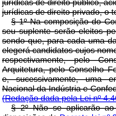
jurídicas de direito público, ac
jurídicas de direito privado, o t
§ 1º Na composição do Con
seu suplente serão eleitos pel
sendo que, para cada uma da
elegerá candidatos cujos nomes,
respectivamente, pelo Co
Arquitetura, pelo Conselho F
e, sucessivamente, uma e
Nacional da Indústria e Co
(Redação dada pela Lei nº 4.4
§ 2º Não se aplicarão ao