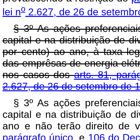
o
lei n
2.627, de 26 de setembr
§ 3º As ações preferenciai
capital e na distribuição de d
por cento) ao ano, à taxa le
das emprêsas de energia elétri
nos casos dos
arts. 81, pará
2.627, de 26 de setembro de 
§ 3º As ações preferenciai
capital e na distribuição de 
ano e não terão direito de 
parágrafo único
, e
106 do Decr