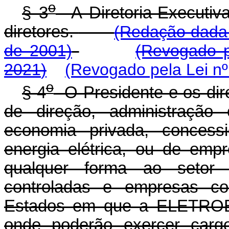
o
§ 3
A Diretoria-Executiv
diretores.
(Redação dada 
de 2001)
(Revogado 
2021
)
(Revogado pela Lei nº
o
§ 4
O Presidente e os dir
de direção, administração
economia privada, concessi
energia elétrica, ou de empr
qualquer forma ao setor el
controladas e empresas con
Estados em que a ELETROBRÁ
onde poderão exercer cargo