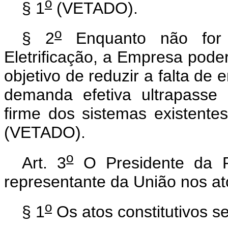
o
§ 1
(VETADO).
o
§ 2
Enquanto não for 
Eletrificação, a Empresa pod
objetivo de reduzir a falta de 
demanda efetiva ultrapasse 
firme dos sistemas existentes
(VETADO).
o
Art. 3
O Presidente da R
representante da União nos at
o
§ 1
Os atos constitutivos s