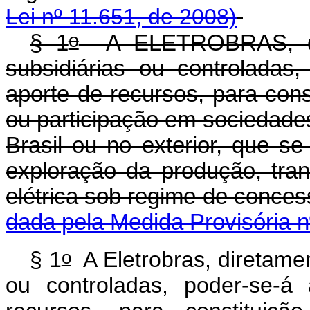
Lei nº 11.651, de 2008)
o
§ 1
A ELETROBRAS, dir
subsidiárias ou controlada
aporte de recursos, para cons
ou participação em sociedade
Brasil ou no exterior, que se
exploração da produção, tran
elétrica sob regime de co
dada pela Medida Provisória n
o
§ 1
A Eletrobras, diretamen
ou controladas, poder-se-á