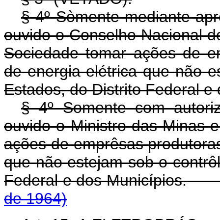
§ 4º Sòmente mediante apr
ouvido o Conselho Nacional de
Sociedade tomar ações de em
de energia elétrica que não e
Estados, do Distrito Federal e
§ 4º Somente com autoriz
ouvido o Ministro das Minas 
ações de emprêsas produtoras e
que não estejam sob o contrôl
Federal e dos Municípi
de 1964)