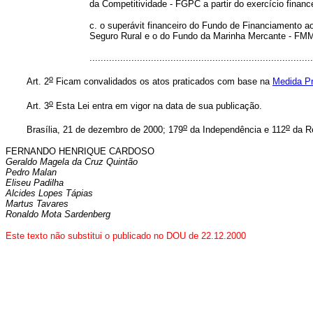
da Competitividade - FGPC a partir do exercício financ
c.
o superávit financeiro do Fundo de Financiamento a
Seguro Rural e o do Fundo da Marinha Mercante - FMM, 
.................................................................................
o
Art. 2
Ficam convalidados os atos praticados com base na
Medida Pr
o
Art. 3
Esta Lei entra em vigor na data de sua publicação.
o
o
Brasília, 21 de dezembro de 2000; 179
da Independência e 112
da Re
FERNANDO HENRIQUE CARDOSO
Geraldo Magela da Cruz Quintão
Pedro Malan
Eliseu Padilha
Alcides Lopes Tápias
Martus Tavares
Ronaldo Mota Sardenberg
Este texto não substitui o publicado no DOU de 22.12.2000