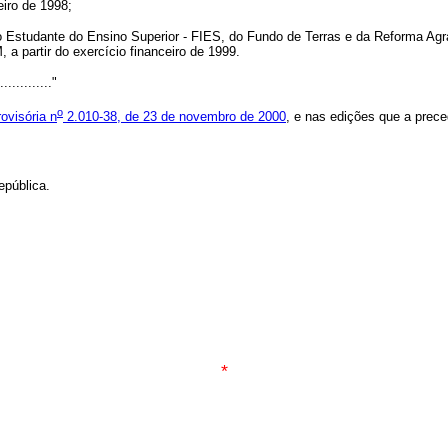
eiro de 1998;
o Estudante do Ensino Superior - FIES, do Fundo de Terras e da Reforma Agrá
a partir do exercício financeiro de 1999.
............"
o
ovisória n
2.010-38, de 23 de novembro de 2000
, e nas edições que a prec
pública.
*