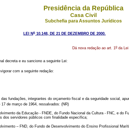
Presidência da República
Casa Civil
Subchefia para Assuntos Jurídicos
o
LEI N
10.148, DE 21 DE DEZEMBRO DE 2000.
o
Dá nova redação ao art. 1
da Lei
l decreta e eu sanciono a seguinte Lei:
 vigorar com a seguinte redação:
e das fundações, integrantes do orçamento fiscal e da seguridade social, apu
 17 de março de 1964, ressalvados: (NR)
volvimento da Educação - FNDE, do Fundo Nacional da Cultura - FNC, e do
s dos servidores públicos com finalidade específica;
volvimento – FND, do Fundo de Desenvolvimento do Ensino Profissional Mar