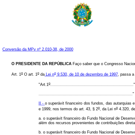
Conversão da MPv nº 2.010-38, de 2000
O PRESIDENTE DA REPÚBLICA
Faço saber que o Congresso Naciona
o
o
o
Art. 1
O art. 1
da
Lei n
9.530, de 10 de dezembro de 1997
, passa a
o
"Art.1
....................................................................."
.............................................................................."
II -
o superávit financeiro dos fundos, das autarquias 
o
o
e 1999, nos termos do art. 43, § 2
, da Lei n
4.320, de
a.
o superávit financeiro do Fundo Nacional de Desen
além dos recursos provenientes de contribuições direta
b.
o superávit financeiro do Fundo Nacional de Desen