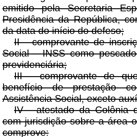
emitido pela Secretaria Es
Presidência da República, 
da data do início do defeso;
II - comprovante de inscri
Social - INSS como pescado
previdenciária;
III - comprovante de q
benefício de prestação c
Assistência Social, exceto aux
IV - atestado da Colônia d
com jurisdição sobre a área 
comprove: