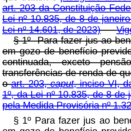
art. 203 da Constituição Fed
Lei nº 10.835, de 8 de janeir
Lei nº 14.601, de 2023)
Vig
§ 1º Para fazer jus ao ben
em gozo de benefício previde
continuada, exceto pensão
transferências de renda de q
o
art. 203,
caput
, inciso VI, 
1º, da Lei nº 10.835, de 8 de 
pela Medida Provisória nº 1.3
§ 1º Para fazer jus ao ben