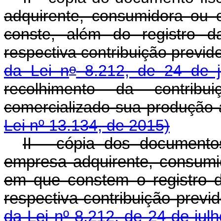
adquirente, consumidora ou 
conste, além do registro d
respectiva contribuição previd
o
da Lei n
8.212, de 24 de j
recolhimento da contribui
comercializado sua produçã
Lei nº 13.134, de 2015)
II - cópia dos document
empresa adquirente, consumi
em que constem o registro d
respectiva contribuição previ
da Lei nº 8.212, de 24 de jul