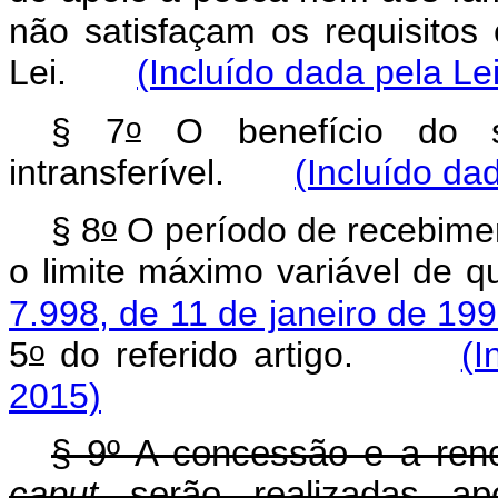
não satisfaçam os requisitos
Lei.
(Incluído dada pela Le
o
§ 7
O benefício do s
intransferível.
(Incluído da
o
§ 8
O período de recebimen
o limite máximo variável de q
7.998, de 11 de janeiro de 19
o
5
do referido artigo.
(I
2015)
§ 9º A concessão e a reno
caput
serão realizadas ap