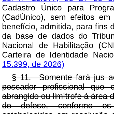
Cadastro Único para Progr
(CadÚnico), sem efeitos em
benefício, admitida, para fins 
da base de dados do Tribuna
Nacional de Habilitação (C
Carteira de Identidade Nacio
15.399, de 2026)
§ 11. Somente fará jus a
pescador profissional que 
abrangido ou limítrofe à área d
de defeso, conforme os 