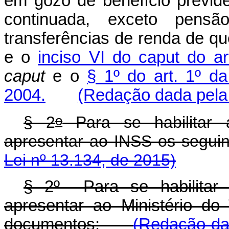
em gozo de benefício previde
continuada, exceto pensão
transferências de renda de qu
e o
inciso VI do caput do ar
caput
e o
§ 1º do art. 1º da
2004.
(Redação dada pela 
o
§ 2
Para se habilitar 
apresentar ao INSS os se
Lei nº 13.134, de 2015)
§ 2º Para se habilitar 
apresentar ao Ministério d
documentos:
(Redação dad