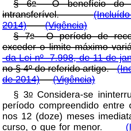
o
§ 6
O benefício do s
intransferível.
(Incluíd
2014)
(Vigência)
o
§ 7
O período de receb
exceder o limite máximo vari
da Lei n
º
7.998, de 11 de jan
no § 4
º
do referido artigo.
(In
de 2014)
(Vigência)
o
§ 3
Considera-se ininterr
período compreendido entre 
nos 12 (doze) meses imediat
curso, o que for menor.
(