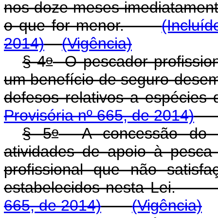
nos doze meses imediatamente
o que for menor.
(Incluí
2014)
(Vigência)
o
§ 4
O pescador profissiona
um benefício de seguro-dese
defesos relativos a espéci
Provisória nº 665, de 2014)
o
§ 5
A concessão do ben
atividades de apoio à pesca
profissional que não satisf
estabelecidos nesta Lei
665, de 2014)
(Vigência)