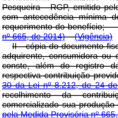
Pesqueira - RGP, emitido pelo
com antecedência mínima de
requerimento do benefí
nº 665, de 2014)
(Vigência)
II - cópia do documento fi
adquirente, consumidora ou 
conste, além do registro d
respectiva contribuição previ
30 da Lei n
º
8.212, de 24 de
recolhimento da contribui
comercializado sua produ
pela Medida Provisória nº 665