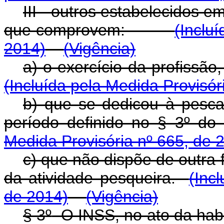
III - outros estabelecidos e
que comprovem:
(Inclu
2014)
(Vigência)
a) o exercício da profissão,
(Incluída pela Medida Provisór
b) que se dedicou à pesca,
período definido no § 3º do 
Medida Provisória nº 665, de 
c) que não dispõe de outra 
da atividade pesqueira.
(Inc
de 2014)
(Vigência)
§ 3
º
O INSS, no ato da habil