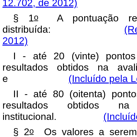
12.702, de 2012)
o
§ 1
A pontuação ref
distribuída:
(R
2012)
I - até 20 (vinte) ponto
resultados obtidos na aval
e
(Incluído pela 
II - até 80 (oitenta) pon
resultados obtidos n
institucional.
(Incluí
o
§ 2
Os valores a serem 