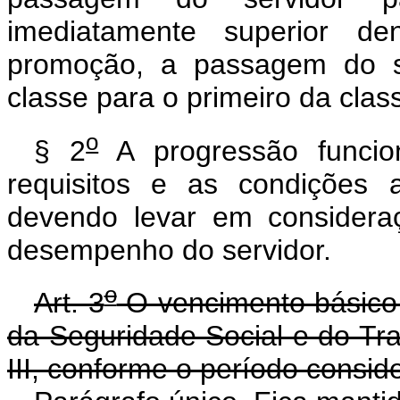
imediatamente superior 
promoção, a passagem do s
classe para o primeiro da clas
o
§ 2
A progressão funcio
requisitos e as condições 
devendo levar em considera
desempenho do servidor.
o
Art. 3
O vencimento básico 
da Seguridade Social e do Tra
III, conforme o período consid