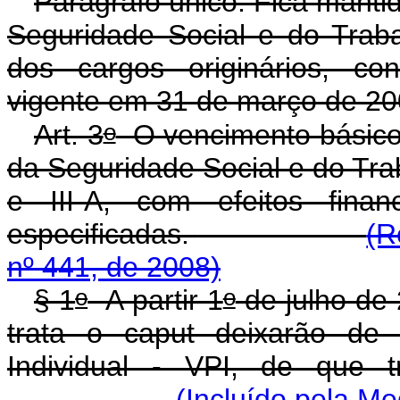
Parágrafo único. Fica mantid
Seguridade Social e do Trab
dos cargos originários, co
vigente em 31 de março de 20
o
Art. 3
O vencimento básico 
da Seguridade Social e do Trab
e III-A, com efeitos finan
especificadas.
(R
nº 441, de 2008)
o
o
§ 1
A partir 1
de julho de 
trata o caput deixarão de
Individual - VPI, de que 
(Incluído pela Me