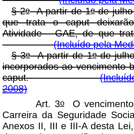
o
o
§ 2
A partir de 1
de julho
que trata o caput deixar
Atividade - GAE, de que tra
(Incluído pela Med
o
o
§ 3
A partir de 1
de julh
incorporados ao vencimento b
caput.
(Incluí
2008)
o
Art. 3
O vencimento 
Carreira da Seguridade Soci
Anexos II, III e III-A desta Le