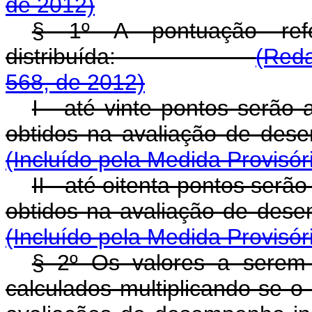
de 2012)
§ 1º A pontuação re
distribuída:
(Reda
568, de 2012)
I - até vinte pontos serão
obtidos na avaliação 
(Incluído pela Medida Provisór
II - até oitenta pontos serã
obtidos na avaliação d
(Incluído pela Medida Provisór
§ 2º Os valores a serem
calculados multiplicando-se o