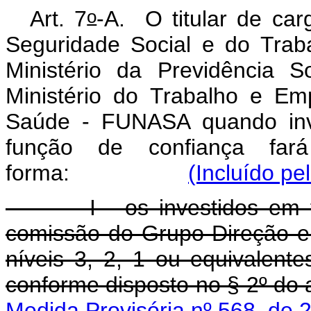
o
Art. 7
-A.
O titular de car
Seguridade Social e do Trab
Ministério da Previdência S
Ministério do Trabalho e E
Saúde - FUNASA quando inv
função de confiança fa
forma:
(Incluído pe
I - os investidos em fun
comissão do Grupo-Direção e
níveis 3, 2, 1 ou equivalen
conforme disposto no §
Medida Provisória nº 568, de 