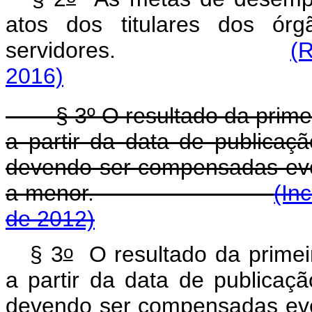
atos dos titulares dos ór
servidores.
(R
2016)
§ 3º O resultado da primeira
a partir da data de publicaç
devendo ser compensadas eve
a menor.
(In
de 2012)
o
§ 3
O resultado da primeir
a partir da data de publicaç
devendo ser compensadas eve