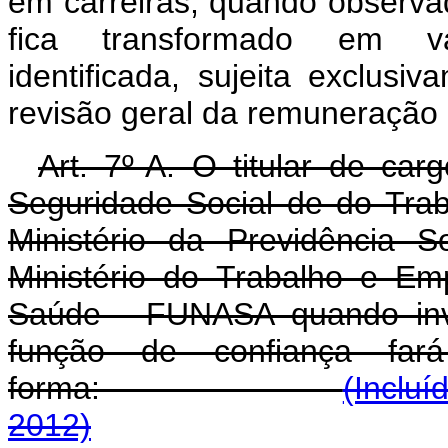
em carreiras, quando observa
fica transformado em v
identificada, sujeita exclusi
revisão geral da remuneração d
Art. 7º-A. O titular de car
Seguridade Social de do Tra
Ministério da Previdência S
Ministério do Trabalho e E
Saúde - FUNASA quando inv
função de confiança fa
forma:
(Incluí
2012)