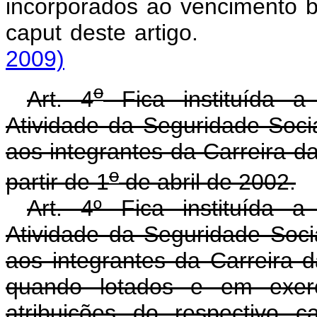
incorporados ao vencimento b
caput deste arti
2009)
o
Art. 4
Fica instituída a
Atividade da Seguridade Soc
aos integrantes da Carreira d
o
partir de 1
de abril de 2002.
Art. 4º Fica instituída 
Atividade da Seguridade Soc
aos integrantes da Carreira 
quando lotados e em exercí
atribuições do respectivo c