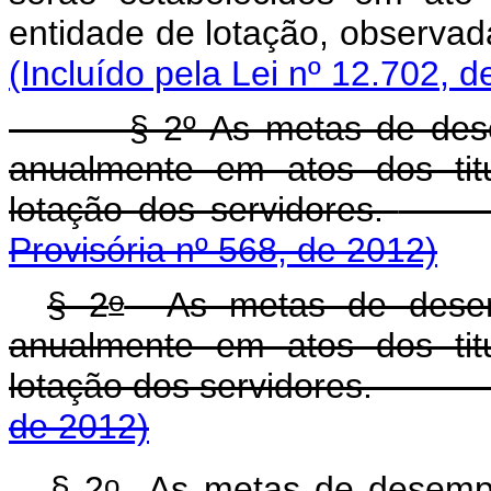
entidade de lotação, ob
(Incluído pela Lei nº 12.702, d
§ 2º As metas de desempen
anualmente em atos dos tit
lotação dos servidores.
Provisória nº 568, de 2012)
o
§ 2
As metas de desempe
anualmente em atos dos tit
lotação dos servid
de 2012)
o
§ 2
As metas de desempen