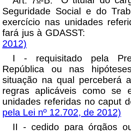
Art. 7
-B.
O titular do car
Seguridade Social e do Tra
exercício nas unidades refe
fará jus à GDAS
2012)
I - requisitado pela Pr
República ou nas hipóteses
situação na qual perceberá
regras aplicáveis como se e
unidades referidas no
caput
do
pela Lei nº 12.702, de 2012)
II - cedido para órgãos o