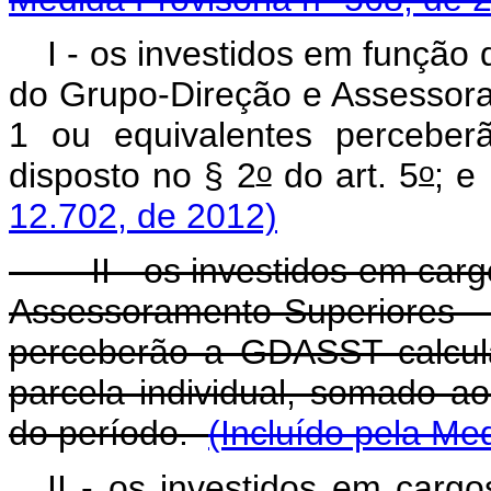
I - os investidos em função
do Grupo-Direção e Assessora
1 ou equivalentes percebe
o
o
disposto no § 2
do art. 5
12.702, de 2012)
II - os investidos em carg
Assessoramento Superiores - D
perceberão a GDASST calcul
parcela individual, somado ao 
do período.
(Incluído pela Me
II - os investidos em car