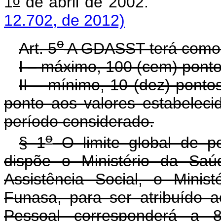
o
1
de abril de 
12.702, de 2012)
o
Art. 5
A GDASST terá como l
I – máximo, 100 (cem) pontos
II – mínimo, 10 (dez) ponto
ponto aos valores estabelec
período considerado.
o
§ 1
O limite global de p
dispõe o Ministério da Saú
Assistência Social, o Mini
Funasa, para ser atribuído 
Pessoal corresponderá a 