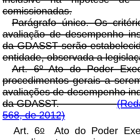
comissionadas.
Parágrafo único. Os critér
avaliação de desempenho insti
da GDASST serão estabelecido
entidade, observada a legislaç
Art. 6º Ato do Poder Exec
procedimentos gerais a sere
avaliações de desempenho indiv
da GDASST.
(Red
568, de 2012)
o
Art. 6
Ato do Poder Execu