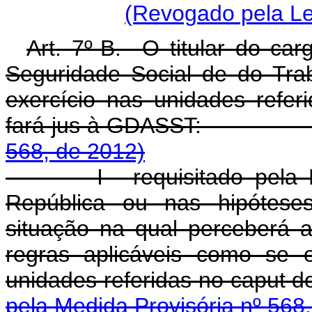
(Revogado pela Le
Art. 7º-B. O titular do car
Seguridade Social de do Tr
exercício nas unidades refer
fará jus à GDASST
568, de 2012)
I - requisitado pela Pres
República ou nas hipóteses
situação na qual perceberá
regras aplicáveis como se e
unidades referidas no 
pela Medida Provisória nº 568