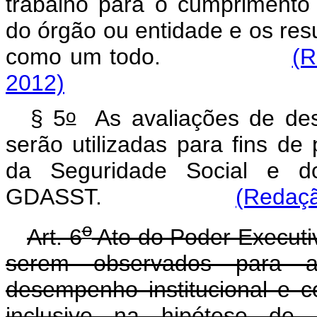
trabalho para o cumprimento 
do órgão ou entidade e os res
como um todo.
(R
2012)
o
§ 5
As avaliações de des
serão utilizadas para fins d
da Seguridade Social e 
GDASST.
(Redaçã
o
Art. 6
Ato do Poder Executiv
serem observados para a
desempenho institucional e c
inclusive na hipótese de