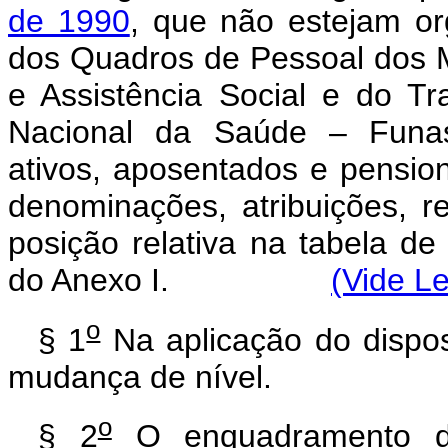
de 1990
, que não estejam or
dos Quadros de Pessoal dos M
e Assistência Social e do 
Nacional da Saúde – Funas
ativos, aposentados e pensio
denominações, atribuições, re
posição relativa na tabela d
do Anexo I.
(Vide Le
o
§ 1
Na aplicação do dispos
mudança de nível.
o
§ 2
O enquadramento de 