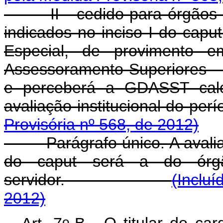
II - cedido para órgãos ou
indicados no inciso I do capu
Especial, de provimento 
Assessoramento Superiores - D
e perceberá a GDASST calc
avaliação institucional
Provisória nº 568, de 2012)
Parágrafo único. A avaliação 
do caput será a do órg
servidor.
(Incluí
2012)
o