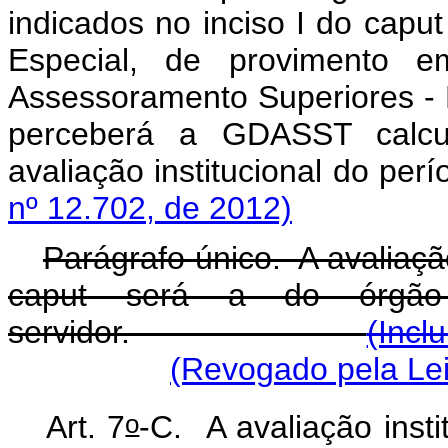
indicados no inciso I do
caput
Especial, de provimento 
Assessoramento Superiores - D
perceberá a GDASST calcu
avaliação institucion
nº 12.702, de 2012)
Parágrafo único. A avaliação 
caput
será a do órgão 
servidor.
(Incl
(Revogado pela Lei
o
Art. 7
-C. A avaliação insti