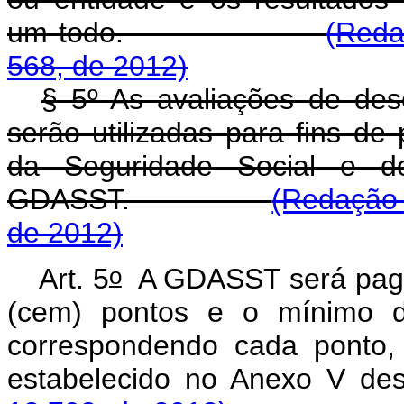
um todo.
(Reda
568, de 2012)
§ 5º As avaliações de des
serão utilizadas para fins d
da Seguridade Social e 
GDASST.
(Redação 
de 2012)
o
Art. 5
A GDASST será paga 
(cem) pontos e o mínimo de
correspondendo cada ponto, 
estabelecido no Anexo V des