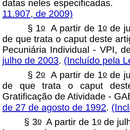
datas neles especif
11.907, de 2009)
o
o
§ 1
A partir de 1
de ju
de que trata o caput deste art
Pecuniária Individual - VPI, d
julho de 2003
.
(Incluído pela L
o
o
§ 2
A partir de 1
de j
de que trata o caput deste
Gratificação de Atividade - GA
de 27 de agosto de 1992
.
(Inc
o
o
§ 3
A partir de 1
de jul