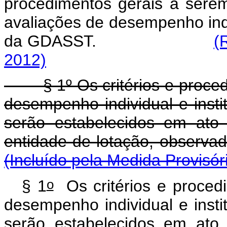
procedimentos gerais a sere
avaliações de desempenho indiv
da GDASST.
(
2012)
§ 1º Os critérios e procedi
desempenho individual e inst
serão estabelecidos em ato
entidade de lotação, ob
(Incluído pela Medida Provisór
o
§ 1
Os critérios e procedi
desempenho individual e inst
serão estabelecidos em ato