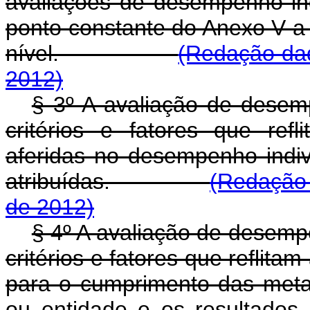
avaliações de desempenho indi
ponto constante do Anexo V a 
nível.
(Redação dad
2012)
§ 3º A avaliação de desem
critérios e fatores que ref
aferidas no desempenho indivi
atribuídas.
(Redação 
de 2012)
§ 4º A avaliação de desemp
critérios e fatores que reflita
para o cumprimento das metas
ou entidade e os resultados