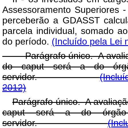
Assessoramento Superiores - 
perceberão a GDASST calcul
parcela individual, somado ao 
do período.
(Incluído pela Lei
Parágrafo único. A avaliação 
do caput será a do órg
servidor.
(Inclu
2012)
Parágrafo único. A avaliação 
caput
será a do órgão 
servidor.
(Inc