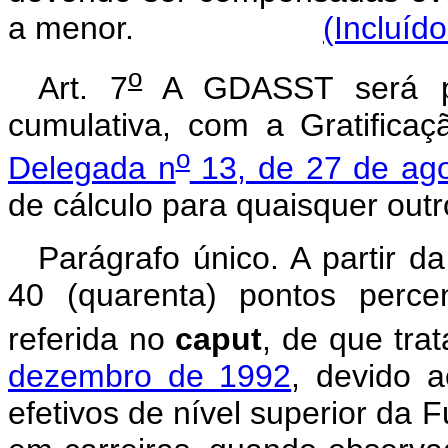
a menor.
(Incluíd
o
Art. 7
A GDASST será pa
cumulativa, com a Gratifica
o
Delegada n
13, de 27 de ag
de cálculo para quaisquer out
Parágrafo único. A partir d
40 (quarenta) pontos percen
referida no
caput
, de que tra
dezembro de 1992
, devido 
efetivos de nível superior da