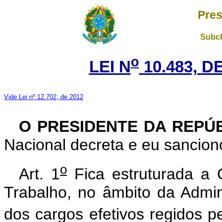
Pres
Subch
o
LEI N
10.483, D
Vide Lei nº 12.702, de 2012
O PRESIDENTE DA REPÚ
Nacional decreta e eu sanciono
o
Art. 1
Fica estruturada a 
Trabalho, no âmbito da Admin
dos cargos efetivos regidos p