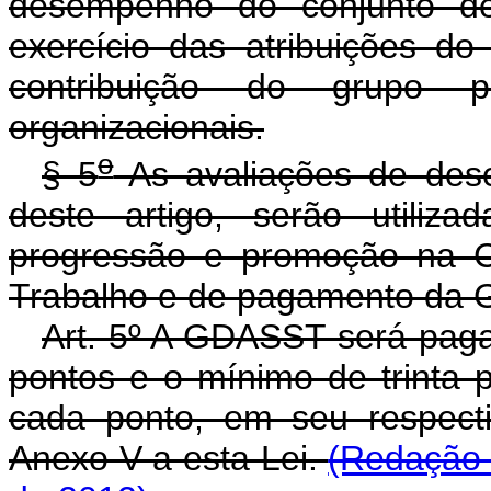
desempenho do conjunto de
exercício das atribuições d
contribuição do grupo 
organizacionais.
o
§ 5
As avaliações de des
deste artigo, serão utiliza
progressão e promoção na C
Trabalho e de pagamento da
Art. 5º A GDASST será pag
pontos e o mínimo de trinta 
cada ponto, em seu respecti
Anexo V a esta Lei.
(Redação 