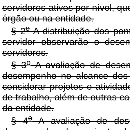
servidores ativos por nível, q
órgão ou na entidade.
o
§ 2
A distribuição dos pon
servidor observarão o desem
servidores.
o
§ 3
A avaliação de desemp
desempenho no alcance dos o
considerar projetos e atividad
de trabalho, além de outras ca
da entidade.
o
§ 4
A avaliação de dese