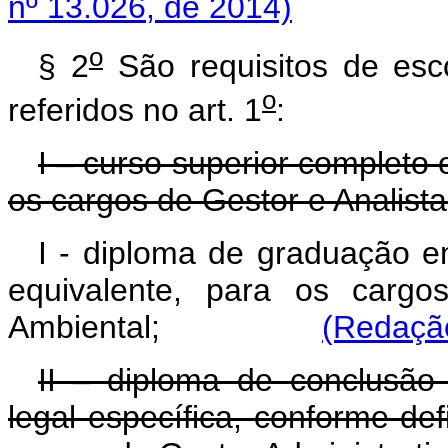
nº 13.026, de 2014)
o
§ 2
São requisitos de esc
o
referidos no art. 1
:
I – curso superior completo 
os cargos de Gestor e Analista
I - diploma de graduação em
equivalente, para os cargo
Ambiental;
(Redação
II – diploma de conclusão 
legal específica, conforme def