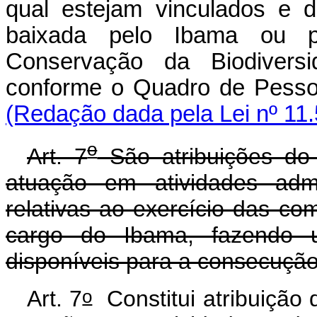
qual estejam vinculados e 
baixada pelo Ibama ou p
Conservação da Biodiversi
conforme o Quadro de 
(Redação dada pela Lei nº 11.
o
Art. 7
São atribuições do 
atuação em atividades admi
relativas ao exercício das com
cargo do Ibama, fazendo 
disponíveis para a consecução
o
Art. 7
Constitui atribuição 