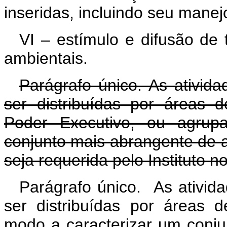
inseridas, incluindo seu manej
VI – estímulo e difusão de
ambientais.
Parágrafo único. As ativi
ser distribuídas por áreas 
Poder Executivo, ou agrup
conjunto mais abrangente de at
seja requerida pelo Instituto n
Parágrafo único. As ativi
ser distribuídas por áreas 
modo a caracterizar um conju