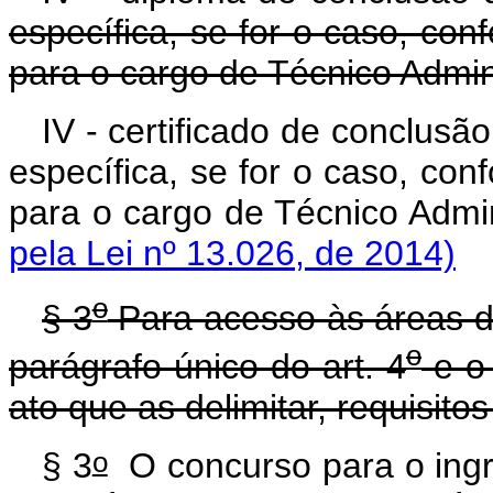
específica, se for o caso, con
para o cargo de Técnico Admini
IV - certificado de conclusã
específica, se for o caso, con
para o cargo de Técnico
pela Lei nº 13.026, de 2014)
o
§ 3
Para acesso às áreas d
o
parágrafo único do art. 4
e o
ato que as delimitar, requisito
o
§ 3
O concurso para o ingr