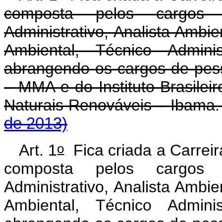
composta pelos cargos 
Administrativo, Analista Ambien
Ambiental, Técnico Administ
abrangendo os cargos de pess
– MMA e do Instituto Brasile
Naturais Renováveis – Ibama
de 2013)
o
Art. 1
Fica criada a Carreir
composta pelos cargos 
Administrativo, Analista Ambien
Ambiental, Técnico Administ