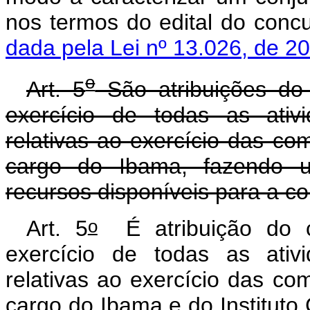
nos termos do edital 
dada pela Lei nº 13.026, de 2
o
Art. 5
São atribuições do 
exercício de todas as ativi
relativas ao exercício das com
cargo do Ibama, fazendo 
recursos disponíveis para a c
o
Art. 5
É atribuição do ca
exercício de todas as ativi
relativas ao exercício das com
cargo do Ibama e do In