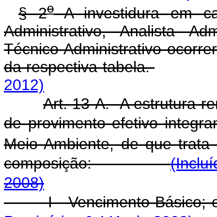
o
§ 2
A investidura em ca
Administrativo, Analista Ad
Técnico Administrativo ocorrer
da respectiva tabela.
2012)
Art. 13-A. A estrutura r
de provimento efetivo integra
Meio Ambiente, de que trata 
composição:
(Inclu
2008)
I - Vencimento B