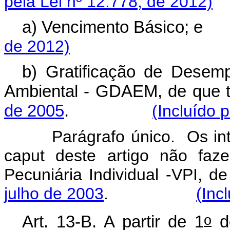
pela Lei nº 12.778, de 2012)
a) Vencimento Bás
de 2012)
b) Gratificação de Desemp
Ambiental - GDAEM, de que t
de 2005
.
(Incluído 
Parágrafo único. Os integr
caput deste artigo não fa
Pecuniária Individual -VPI, d
julho de 2003
.
(Inc
o
Art. 13-B. A partir de 1
de