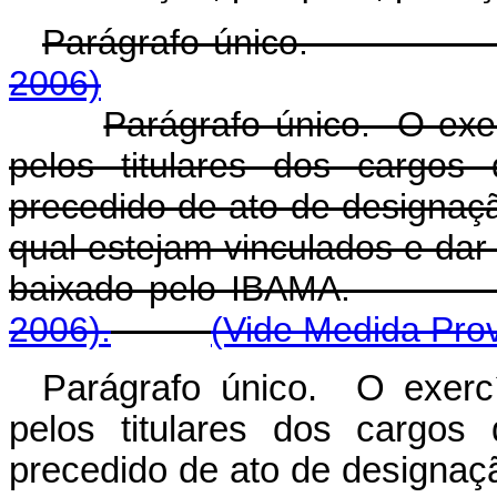
Parágrafo único
2006)
Parágrafo único. O exer
pelos titulares dos cargos
precedido de ato de designaçã
qual estejam vinculados e dar
baixado pelo IBA
2006).
(Vide Medida Prov
Parágrafo único. O exercí
pelos titulares dos cargos
precedido de ato de designaçã