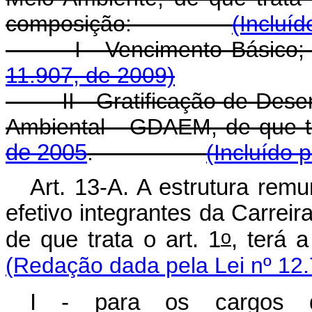
composição:
(Incluíd
I - Vencimento 
11.907, de 2009)
II - Gratificação de Desemp
Ambiental - GDAEM, de que t
de 2005
.
(Incluído 
Art. 13-A. A estrutura rem
efetivo integrantes da Carrei
o
de que trata o art. 1
, terá 
(Redação dada pela Lei nº 12.
I - para os cargos d