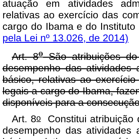
atuação em atividades admi
relativas ao exercício das com
cargo do Ibama e do Insti
pela Lei nº 13.026, de 2014)
o
Art. 8
São atribuições do 
desempenho das atividades ad
básico, relativas ao exercíci
legais a cargo do Ibama, faz
disponíveis para a consecução
o
Art. 8
Constitui atribuição 
desempenho das atividades ad