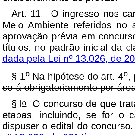
Art. 11. O ingresso nos ca
Meio Ambiente referidos no a
aprovação prévia em concurso
títulos, no padrão inici
dada pela Lei nº 13.026, de 2
o
o
§ 1
Na hipótese do art. 4
,
se-á obrigatoriamente por áre
o
§ l
O concurso de que tra
etapas, incluindo, se for o
dispuser o edital do 