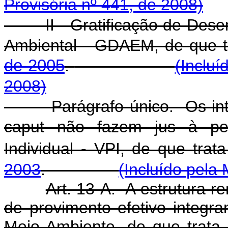
Provisória nº 441, de 2008)
II - Gratificação de Desemp
Ambiental - GDAEM, de que t
de 2005
.
(Incluí
2008)
Parágrafo único. Os integr
caput não fazem jus à pe
Individual - VPI, de que trat
2003
.
(Incluído pela
Art. 13-A. A estrutura r
de provimento efetivo integra
Meio Ambiente, de que trata 