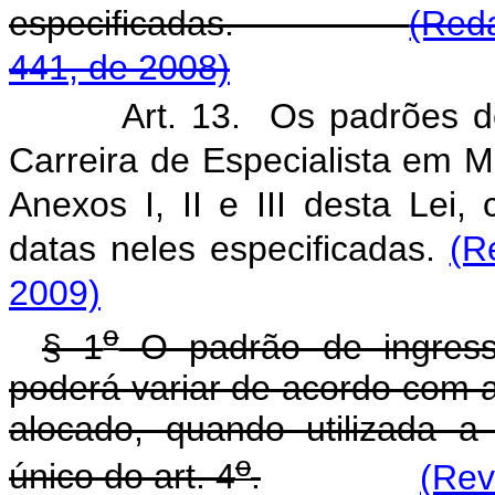
especificadas.
(Reda
441, de 2008)
Art. 13. Os padrões d
Carreira de Especialista em 
Anexos I, II e III desta Lei, 
datas neles especificadas.
(R
2009)
o
§ 1
O padrão de ingresso
poderá variar de acordo com a 
alocado, quando utilizada a 
o
único do art. 4
.
(Rev