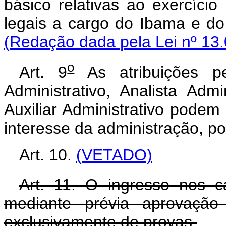
básico relativas ao exercício
legais a cargo do Ibama
(Redação dada pela Lei nº 13.
o
Art. 9
As atribuições pe
Administrativo, Analista Admi
Auxiliar Administrativo podem
interesse da administração, po
Art. 10.
(VETADO)
Art. 11. O ingresso nos c
mediante prévia aprovação 
exclusivamente de provas.