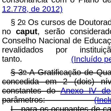
12.778, de 2012)
o
§ 2
Os cursos de Doutorado
no
caput
, serão considera
Conselho Nacional de Educaçã
revalidados por institu
tanto.
(Incluído p
o
§ 3
A Gratificação de Qua
concedida em 2 (dois) ní
constantes do
Anexo IV de
parâmetros:
(Inc
I - para os ocupantes