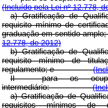
(Incluído pela Lei nº 12.778, d
a) Gratificação de Quali
requisito mínimo de certifi
graduação em sentido amplo;
12.778, de 2012)
b) Gratificação de Qualif
requisito mínimo de titu
regulamento; e
(Inc
II - para os ocup
intermediário:
(Inc
a) Gratificação de Qualif
requisitos mínimos de 