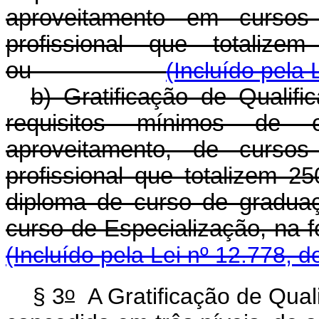
aproveitamento em cursos 
profissional que totalize
ou
(Incluído pela 
b) Gratificação de Qualif
requisitos mínimos de c
aproveitamento, de cursos
profissional que totalizem 2
diploma de curso de graduaç
curso de Especializaçã
(Incluído pela Lei nº 12.778, d
o
§ 3
A Gratificação de Qual