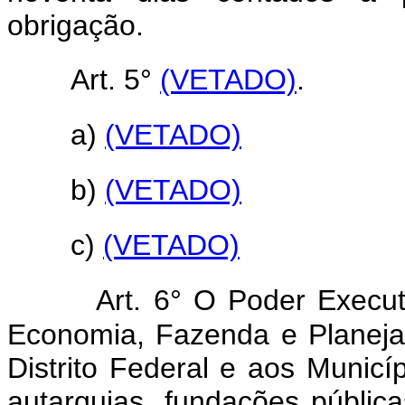
obrigação.
Art. 5°
(VETADO)
.
a)
(VETADO)
b)
(VETADO)
c)
(VETADO)
Art. 6° O Poder Execut
Economia, Fazenda e Planeja
Distrito Federal e aos Munic
autarquias, fundações públi