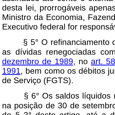
desta lei, prorrogáveis apenas
Ministro da Economia, Fazend
Executivo federal for responsá
§ 5° O refinanciamento 
as dívidas renegociadas c
dezembro de 1989,
no
art. 5
1991
, bem como os débitos j
de Serviço (FGTS).
§ 6° Os saldos líquido
na posição de 30 de setembro
do § 3° deste artigo, até a 