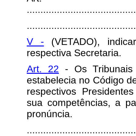
........................................
........................................
V -
(VETADO), indica
respectiva Secretaria.
Art. 22
- Os Tribunais 
estabelecia no Código d
respectivos Presidente
sua competências, a par
pronúncia.
........................................