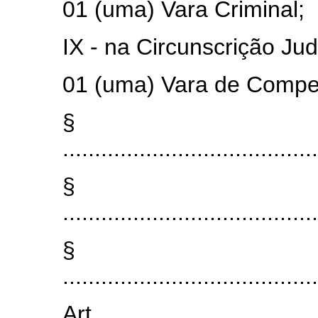
01 (uma) Vara Criminal;
IX - na Circunscrição Jud
01 (uma) Vara de Compet
§ 
........................................
§ 
........................................
§ 
........................................
Art.