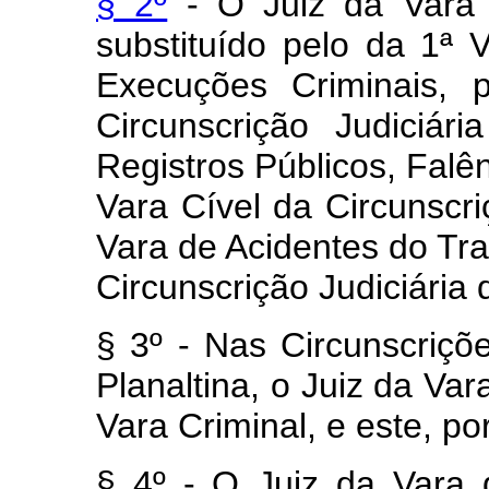
§ 2º
- O Juiz da Vara 
substituído pelo da 1ª 
Execuções Criminais, 
Circunscrição Judiciár
Registros Públicos, Falê
Vara Cível da Circunscriç
Vara de Acidentes do Tra
Circunscrição Judiciária d
§ 3º - Nas Circunscriçõ
Planaltina, o Juiz da Var
Vara Criminal, e este, po
§ 4º - O Juiz da Vara d