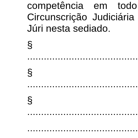
competência em todo
Circunscrição Judiciária
Júri nesta sediado.
§ 
........................................
§ 
........................................
§ 
........................................
........................................