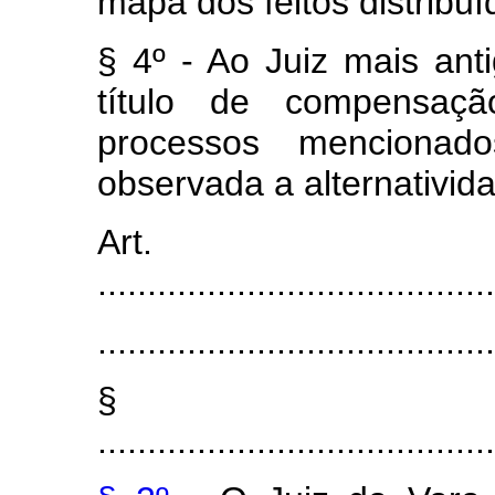
mapa dos feitos distribuí
§ 4º - Ao Juiz mais anti
título de compensaç
processos mencionad
observada a alternativid
Art.
........................................
........................................
§ 
........................................