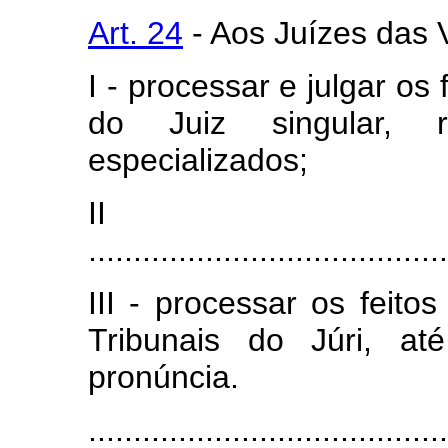
Art. 24
- Aos Juízes das 
I - processar e julgar os
do Juiz singular, 
especializados;
I
........................................
III - processar os feito
Tribunais do Júri, at
pronúncia.
........................................