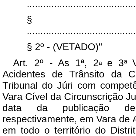
........................................
§
........................................
§ 2º - (VETADO)"
Art. 2º - As 1ª, 2
e 3
a
a
Acidentes de Trânsito da Cir
Tribunal do Júri com competê
Vara Cível da Circunscrição Ju
data da publicação des
respectivamente, em Vara de A
em todo o território do Distr