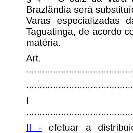
Brazlândia será substitu
Varas especializadas d
Taguatinga, de acordo 
matéria.
Art.
........................................
........................................
I
........................................
II -
efetuar a distribu