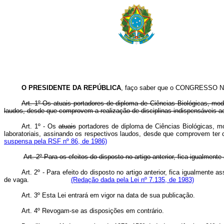
O PRESIDENTE DA REPÚBLICA
, faço saber que o CONGRESSO NA
Art. 1º Os atuais portadores de diploma de Ciências Biológicas, mod
laudos, desde que comprovem a realização de disciplinas indispensáveis ao
Art. 1º - Os
atuais
portadores de diploma de Ciências Biológicas, 
laboratoriais, assinando os respectivos laudos, desde que comprovem
suspensa pela RSF nº 86, de 1986)
Art. 2º Para os efeitos do disposto no artigo anterior, fica igualm
Art. 2º - Para efeito do disposto no artigo anterior, fica igualmen
de vaga.
(Redação dada pela Lei nº 7.135, de 1983)
Art. 3º Esta Lei entrará em vigor na data de sua publicação.
Art. 4º Revogam-se as disposições em contrário.