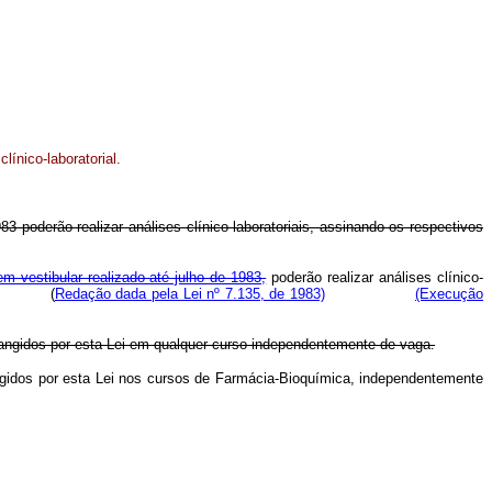
línico-laboratorial.
 poderão realizar análises clínico-laboratoriais, assinando os respectivos
vestibular realizado até julho de 1983,
poderão realizar análises clínico-
dades. (
Redação dada pela Lei nº 7.135, de 1983)
(Execução
abrangidos por esta Lei em qualquer curso independentemente de vaga.
rangidos por esta Lei nos cursos de Farmácia-Bioquímica, independentemente