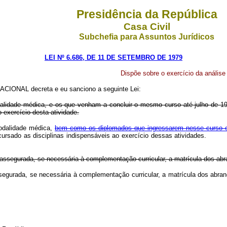
Presidência da República
Casa Civil
Subchefia para Assuntos Jurídicos
LEI Nº 6.686, DE 11 DE SETEMBRO DE 1979
Dispõe sobre o exercício da análise c
CIONAL decreta e eu sanciono a seguinte Lei:
alidade médica, e os que venham a concluir o mesmo curso até julho de 1983
 exercício desta atividade.
modalidade médica,
bem como os diplomados que ingressarem nesse curso em 
 ter cursado as disciplinas indispensáveis ao exercício dessas ativi
ente assegurada, se necessária à complementação curricular, a matrícula dos 
te assegurada, se necessária à complementação curricular, a matrícula dos ab