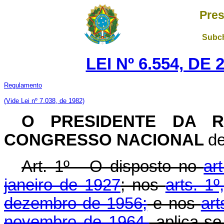
Pres
Subch
LEI Nº 6.554, DE
Regulamento
(Vide Lei nº 7.038, de 1982)
O PRESIDENTE DA R
CONGRESSO NACIONAL
de
Art. 1º - O disposto no
ar
janeiro de 1927
; nos
arts. 1
dezembro de 1956;
e nos
art
novembro de 1964,
aplica-se