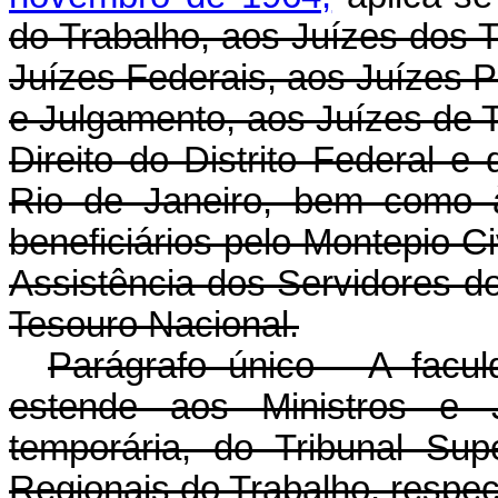
do Trabalho, aos Juízes dos T
Juízes Federais, aos Juízes P
e Julgamento, aos Juízes de T
Direito do Distrito Federal e
Rio de Janeiro, bem como 
beneficiários pelo Montepio Civ
Assistência dos Servidores d
Tesouro Nacional.
Parágrafo único - A facul
estende aos Ministros e Ju
temporária, do Tribunal Sup
Regionais do Trabalho, respe