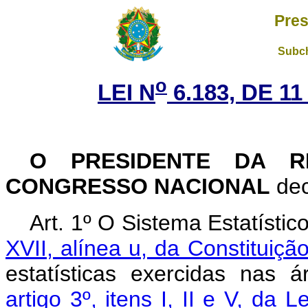
Pres
Subch
o
LEI N
6.183, DE 1
O PRESIDENTE DA R
CONGRESSO NACIONAL
dec
Art. 1º O Sistema Estatístic
XVII, alínea u, da Constituiçã
estatísticas exercidas nas 
artigo 3º, itens I, II e V, da