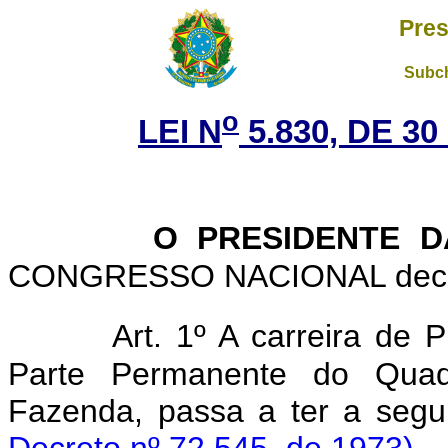
Pres
Subch
o
LEI N
5.830, DE 3
O PRESIDENTE D
CONGRESSO NACIONAL decreta
Art. 1º A carreira de
Parte Permanente do Quad
Fazenda, passa a ter 
Decreto nº 72.545, de 1973)