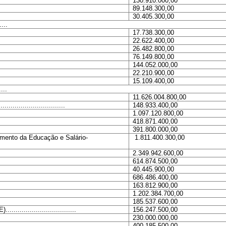
130.910.000,00
89.148.300,00
30.405.300,00
....
17.738.300,00
22.622.400,00
26.482.800,00
76.149.800,00
144.052.000,00
22.210.900,00
15.109.400,00
....
11.626.004.800,00
.........................
148.933.400,00
1.097.120.800,00
418.871.400,00
391.800.000,00
imento da Educação e Salário-
1.811.400.300,00
2.349.942.600,00
614.874.500,00
40.445.900,00
686.486.400,00
163.812.900,00
1.202.384.700,00
185.537.600,00
............................
156.247.500,00
230.000.000,00
400.185.500,00