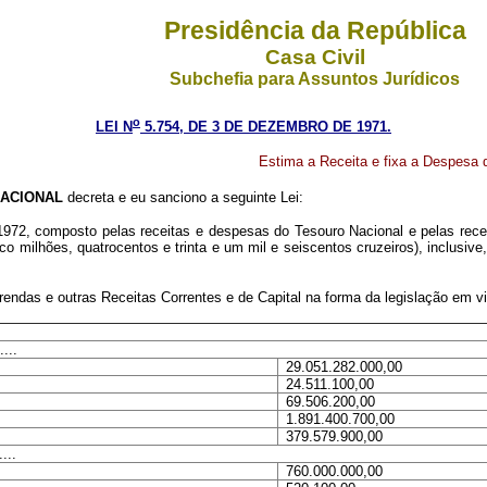
Presidência da República
Casa Civil
Subchefia para Assuntos Jurídicos
o
LEI N
5.754, DE 3 DE DEZEMBRO DE 1971.
Estima a Receita e fixa a Despesa d
ACIONAL
decreta e eu sanciono a seguinte Lei:
1972, composto pelas receitas e despesas do Tesouro Nacional e pelas rece
nco milhões, quatrocentos e trinta e um mil e seiscentos cruzeiros), inclusiv
 rendas e outras Receitas Correntes e de Capital na forma da legislação em v
....
29.051.282.000,00
24.511.100,00
69.506.200,00
1.891.400.700,00
379.579.900,00
....
760.000.000,00