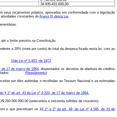
34.935.431.600,00
 em seus orçamentos próprios, aprovados em conformidade com a legislação
 atividades constantes do
Anexo III desta Lei.
amentárias.
até o limite previsto na Constituição.
ondente a 20% (vinte por cento) do total da despesa fixada nesta lei, com as
gência;
Vide Lei nº 5.853, de 1972
0, de 17 de março de 1964
, dispensados os decretos de abertura de créditos
rem vinculados;
(Regulamento)
receitas por êles auferidas e recolhidas ao Tesouro Nacional e as estimadas
 do § 1º do art. 43 da Lei nº 4.320, de 17 de março de 1964.
e Cr$ 760.000.000,00 (setecentos e sessenta milhões de cruzeiros).
o com o que preceituam os
§§ 1º e 2º do art. 49, da Lei nº 4.595, de 31 de