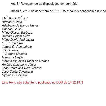
Art
. 8º Revogam-se as disposições em contrário.
Brasília, em 3 de dezembro de 1971; 150º da Independência e 83º da
EMÍLIO G. MÉDICI
Alfredo Buzaid
Adalberto de Barros Nunes
Orlando Geisel
Mário Gibson Barboza
Antônio Delfim Netto
Mário David Andreazza
L. F. Cirne Lima
Jarbas G. Passarinho
Júlio Barata
J. Araripe Macêdo
F. Rocha Lagôa
Marcus Vinícius Pratini de Moraes
Antônio Dias Leite Júnior
João Paulo dos Reis Velloso
José Costa Cavalcanti
Hygino C. Corsetti
Este texto não substitui o publicado no DOU de 14.12.1971