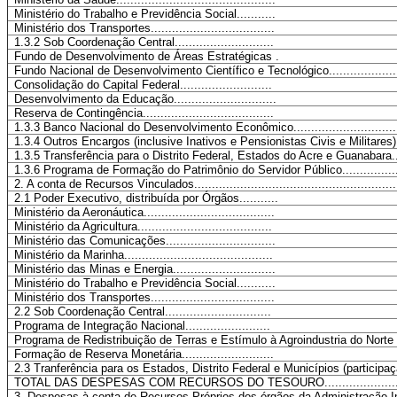
Ministério do Trabalho e Previdência Social...........
Ministério dos Transportes...................................
1.3.2 Sob Coordenação Central............................
Fundo de Desenvolvimento de Áreas Estratégicas .
Fundo Nacional de Desenvolvimento Científico e Tecnológico...........................
Consolidação do Capital Federal..........................
Desenvolvimento da Educação.............................
Reserva de Contingência.....................................
1.3.3 Banco Nacional do Desenvolvimento Econômico...................................
1.3.4 Outros Encargos (inclusive Inativos e Pensionistas Civis e Militares).......
1.3.5 Transferência para o Distrito Federal, Estados do Acre e Guanabara........
1.3.6 Programa de Formação do Patrimônio do Servidor Público.......................
2. A conta de Recursos Vinculados.........................................................
2.1 Poder Executivo, distribuída por Órgãos...........
Ministério da Aeronáutica.....................................
Ministério da Agricultura......................................
Ministério das Comunicações...............................
Ministério da Marinha..........................................
Ministério das Minas e Energia.............................
Ministério do Trabalho e Previdência Social...........
Ministério dos Transportes...................................
2.2 Sob Coordenação Central..............................
Programa de Integração Nacional........................
Programa de Redistribuição de Terras e Estímulo à Agroindustria do Nort
Formação de Reserva Monetária..........................
2.3 Tranferência para os Estados, Distrito Federal e Municípios (particip
TOTAL DAS DESPESAS COM RECURSOS DO TESOURO.....................
3. Despesas à conta de Recursos Próprios dos órgãos da Administração Indireta...........