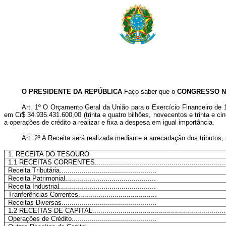
O PRESIDENTE DA REPÚBLICA
Faço saber que o
CONGRESSO N
Art
. 1º O Orçamento Geral da União para o Exercício Financeiro de 
em Cr$ 34.935.431.600,00 (trinta e quatro bilhões, novecentos e trinta e ci
a operações de crédito a realizar e fixa a despesa em igual importância.
Art
. 2º A Receita será realizada mediante a arrecadação dos tributos,
1. RECEITA DO TESOURO
1.1 RECEITAS CORRENTES.................................................................
Receita Tributária................................................
Receita Patrimonial.............................................
Receita Industrial................................................
Tranferências Correntes.......................................
Receitas Diversas...............................................
1.2 RECEITAS DE CAPITAL..................................................................
Operações de Crédito..........................................