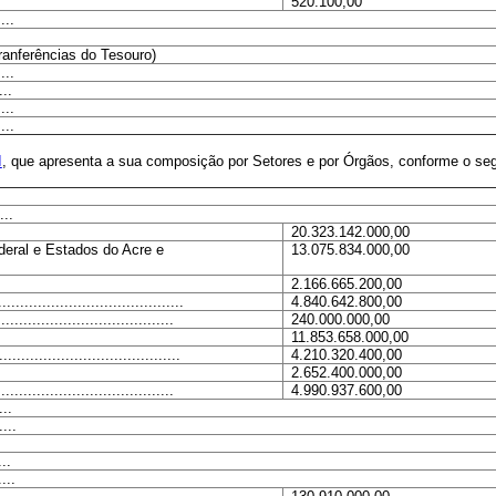
520.100,00
....
ferências do Tesouro)
...
...
....
...
I
, que apresenta a sua composição por Setores e por Órgãos, conforme o seg
...
20.323.142.000,00
ederal e Estados do Acre e
13.075.834.000,00
2.166.665.200,00
..................................
4.840.642.800,00
................................
240.000.000,00
11.853.658.000,00
.................................
4.210.320.400,00
2.652.400.000,00
...............................
4.990.937.600,00
..
...
...
....