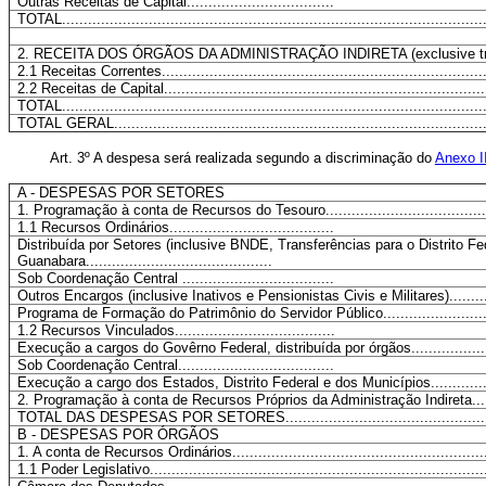
Outras Receitas de Capital..................................
TOTAL.................................................................................................
2. RECEITA DOS ÓRGÃOS DA ADMINISTRAÇÃO INDIRETA (exclusive tran
2.1 Receitas Correntes...........................................................................
2.2 Receitas de Capital..........................................................................
TOTAL.................................................................................................
TOTAL GERAL......................................................................................
Art
. 3º A despesa será realizada segundo a discriminação do
Anexo I
A - DESPESAS POR SETORES
1. Programação à conta de Recursos do Tesouro.....................................
1.1 Recursos Ordinários......................................
Distribuída por Setores (inclusive BNDE, Transferências para o Distrito F
Guanabara...........................................
Sob Coordenação Central ...................................
Outros Encargos (inclusive Inativos e Pensionistas Civis e Militares)................
Programa de Formação do Patrimônio do Servidor Público...............................
1.2 Recursos Vinculados.....................................
Execução a cargos do Govêrno Federal, distribuída por órgãos.........................
Sob Coordenação Central....................................
Execução a cargo dos Estados, Distrito Federal e dos Municípios.....................
2. Programação à conta de Recursos Próprios da Administração Indireta....
TOTAL DAS DESPESAS POR SETORES...............................................
B - DESPESAS POR ÓRGÃOS
1. A conta de Recursos Ordinários..........................................................
1.1 Poder Legislativo.............................................................................