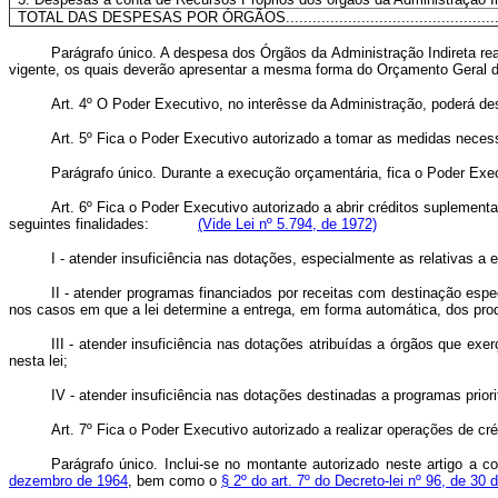
TOTAL DAS DESPESAS POR ÓRGÃOS................................................
Parágrafo único. A despesa dos Órgãos da Administração Indireta r
vigente, os quais deverão apresentar a mesma forma do Orçamento Geral d
Art
. 4º O Poder Executivo, no interêsse da Administração, poderá d
Art
. 5º Fica o Poder Executivo autorizado a tomar as medidas necess
Parágrafo único. Durante a execução orçamentária, fica o Poder Execut
Art
. 6º Fica o Poder Executivo autorizado a abrir créditos suplementa
seguintes finalidades:
(Vide Lei nº 5.794, de 1972)
I - atender insuficiência nas dotações, especialmente as relativ
II - atender programas financiados por receitas com destinação espec
nos casos em que a lei determine a entrega, em forma automática, dos
III - atender insuficiência nas dotações atribuídas a órgãos que ex
nesta lei;
IV - atender insuficiência nas dotações destinadas a programas priori
Art
. 7º Fica o Poder Executivo autorizado a realizar operações de cré
Parágrafo único. Inclui-se no montante autorizado neste artigo a 
dezembro de 1964
, bem como o
§ 2º do art. 7º do Decreto-lei nº 96, de 3