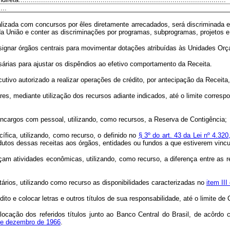
...
ealizada com concursos por êles diretamente arrecadados, será discriminada
a União e conter as discriminações por programas, subprogramas, projetos e
esignar órgãos centrais para movimentar dotações atribuídas às Unidades Orç
árias para ajustar os dispêndios ao efetivo comportamento da Receita.
ivo autorizado a realizar operações de crédito, por antecipação da Receita, 
res, mediante utilização dos recursos adiante indicados, até o limite corresp
as a encargos com pessoal, utilizando, como recursos, a Reserva de Conti
ífica, utilizando, como recurso, o definido no
§ 3º do art. 43 da Lei nº 4.32
 produtos dessas receitas aos órgãos, entidades ou fundos a que estive
erçam atividades econômicas, utilizando, como recurso, a diferença entre as 
tários, utilizando como recurso as disponibilidades caracterizadas no
item III
dito e colocar letras e outros títulos de sua responsabilidade, até o limite d
colocação dos referidos títulos junto ao Banco Central do Brasil, de acôrd
0 de dezembro de 1966
.