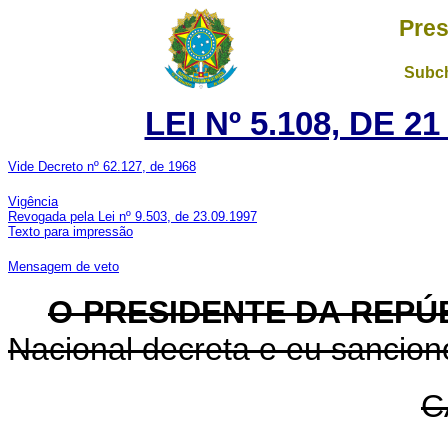
Pres
Subch
LEI Nº 5.108, DE 
Vide Decreto nº 62.127, de 1968
Vigência
Revogada pela Lei nº 9.503, de 23.09.1997
Texto para impressão
Mensagem de veto
O PRESIDENTE DA REPÚ
Nacional decreta e eu sanciono
C