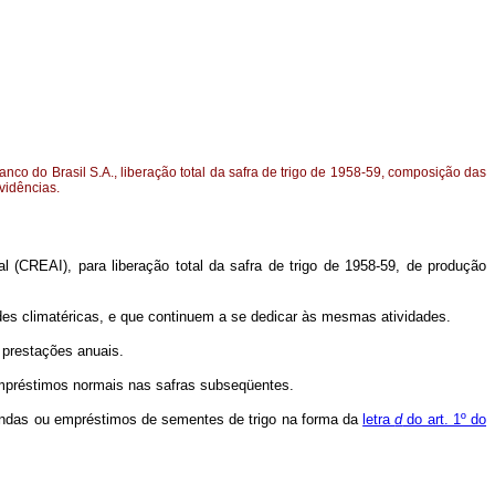
nco do Brasil S.A., liberação total da safra de trigo de 1958-59, composição das
ovidências.
l (CREAI), para liberação total da safra de trigo de 1958-59, de produção
dades climatéricas, e que continuem a se dedicar às mesmas atividades.
) prestações anuais.
 empréstimos normais nas safras subseqüentes.
vendas ou empréstimos de sementes de trigo na forma da
letra
d
do art. 1º do