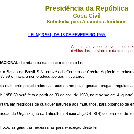
Presidência da República
Casa Civil
Subchefia para Assuntos Jurídicos
o
LEI N
3.551, DE 13 DE FEVEREIRO 1959.
Autoriza, através de convênio com o Ba
dívidas dos triticultores e dá outras pr
NACIONAL
decreta e eu sanciono a seguinte Lei:
o Banco do Brasil S.A. através da Carteira de Crédito Agrícola e Industria
58-59 e financiamento adequado aos triticultores.
ltores realmente prejudicados nas suas safras pelas geadas, pragas irregulari
de 1958-59 será feita a partir de 30 de abril de 1960, no máximo em 4 (quatro
portará em restrições de qualquer natureza aos mutuários, para obtenção de
Comissão de Organização da Triticultura Nacional (CONTRIN) decorrentes de 
l S.A. as garantias necessárias para execução desta lei.