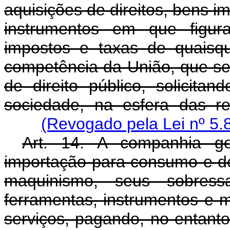
aquisições de direitos, bens im
instrumentos em que figur
impostos e taxas de quaisq
competência da União, que se
de direito público, solicit
sociedade, na esfera das res
(Revogado pela Lei nº 5.
Art. 14. A companhia go
importação para consumo e de
maquinismo, seus sobressa
ferramentas, instrumentos e m
serviços, pagando, no entanto