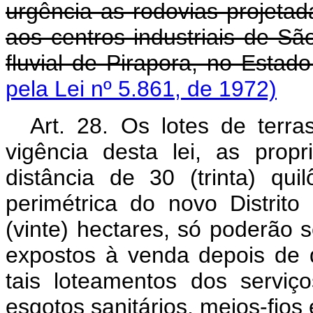
urgência as rodovias projetada
aos centros industriais de Sã
fluvial de Pirapora, no Estad
pela Lei nº 5.861, de 1972)
Art. 28. Os lotes de terra
vigência desta lei, as prop
distância de 30 (trinta) qu
perimétrica do novo Distrito
(vinte) hectares, só poderão se
expostos à venda depois de 
tais loteamentos dos serviç
esgotos sanitários, meios-fios