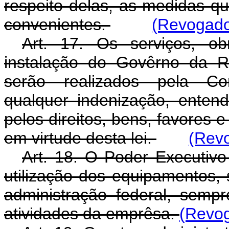
respeito delas, as medidas qu
convenientes.
(Revogado 
Art. 17. Os serviços, o
instalação do Govêrno da Re
serão realizados pela Co
qualquer indenização, enten
pelos direitos, bens, favores
em virtude desta lei.
(Revo
Art. 18. O Poder Executiv
utilização dos equipamentos, 
administração federal, semp
atividades da emprêsa.
(Revog