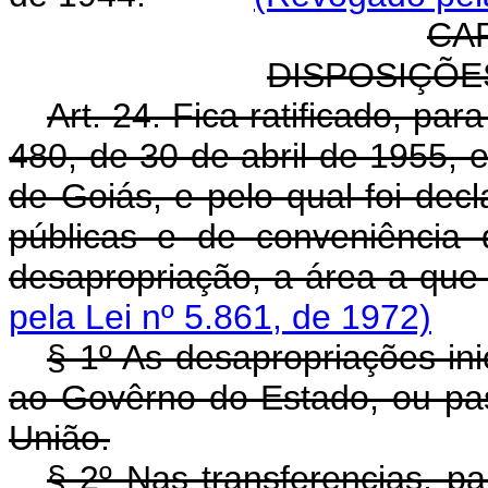
CAP
DISPOSIÇÕES
Art. 24. Fica ratificado, par
480, de 30 de abril de 1955,
de Goiás, e pelo qual foi dec
públicas e de conveniência d
desapropriação, a área a que 
pela Lei nº 5.861, de 1972)
§ 1º As desapropriações in
ao Govêrno do Estado, ou pas
União.
§ 2º Nas transferencias, p