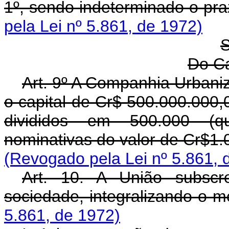
1º, sendo indeterminado o pr
pela Lei nº 5.861, de 1972)
S
Do Ca
Art. 9º A Companhia Urbaniz
o capital de Cr$ 500.000.000,
divididos em 500.000 (qu
nominativas do valor de Cr$1.
(Revogado pela Lei nº 5.861, 
Art. 10. A União subscr
sociedade, integralizando-o m
5.861, de 1972)