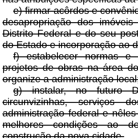
e) firmar acôrdos e convêni
desapropriação dos imóveis
Distrito Federal e do seu pos
do Estado e incorporação ao 
f) estabelecer normas e
projetos de obras na área do 
organize a administração local
g) instalar, no futuro 
circunvizinhas, serviços 
administração federal e nêles 
melhores condições ao de
construção da nova cidade.