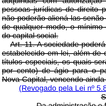
adquiridas com autorização
pessoas jurídicas de direito p
não poderão aliená-las senão 
de qualquer modo, o mínimo 
do capital social.
Art. 11. A sociedade poderá
estabelecido em lei, além de 
títulos especiais, os quais s
por cento) de ágio para o 
Nova Capital, vencendo ainda 
(Revogado pela Lei nº 5.
S
Da administração e 