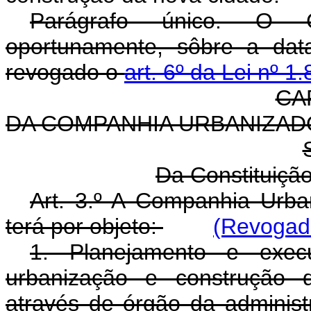
Parágrafo único. O Co
oportunamente, sôbre a dat
revogado o
art. 6º da Lei nº 1
CAP
DA COMPANHIA URBANIZADO
Da Constituiçã
Art. 3.º A Companhia Urba
terá por objeto:
(Revogado
1. Planejamento e execu
urbanização e construção d
através de órgão da administr