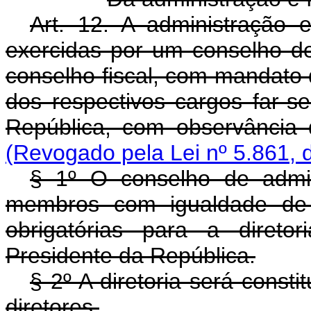
Art. 12. A administração 
exercidas por um conselho de
conselho fiscal, com mandato 
dos respectivos cargos far-
República, com observância 
(Revogado pela Lei nº 5.861, 
§ 1º O conselho de admin
membros com igualdade de 
obrigatórias para a direto
Presidente da República.
§ 2º A diretoria será consti
diretores.