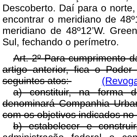
Descoberto. Daí para o norte,
encontrar o meridiano de 48º
meridiano de 48º12’W. Green,
Sul, fechando o perímetro.
Art. 2º Para cumprimento da
artigo anterior, fica o Poder
seguintes atos:
(Revoga
a) constituir, na forma
denominará Companhia Urbani
com os objetivos indicados no a
b) estabelecer e construi