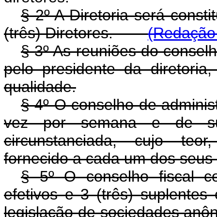
§ 2º A Diretoria será const
(três) Diretores.
(Redação 
§ 3º As reuniões do conselh
pelo presidente da diretori
qualidade.
§ 4º O conselho de adminis
vez por semana e de suas
circunstanciada, cujo teor
fornecido a cada um dos seu
§
5º O conselho fiscal co
efetivos e 3 (três) suplentes
legislação de sociedades anôn