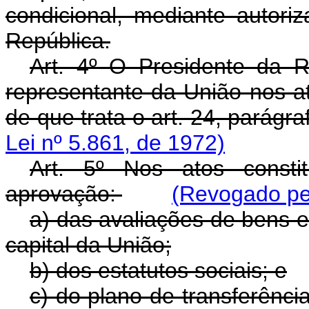
condicional, mediante autori
República.
Art. 4º O Presidente da R
representante da União nos at
de que trata o art. 24, parágraf
Lei nº 5.861, de 1972)
Art. 5º Nos atos consti
aprovação:
(Revogado pel
a) das avaliações de bens e
capital da União;
b) dos estatutos sociais; e
c) do plano de transferênci