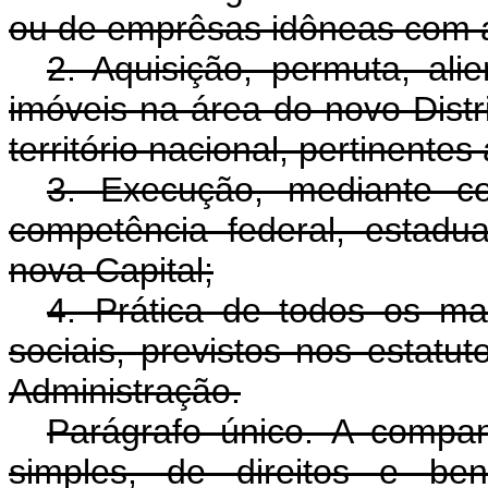
ou de emprêsas idôneas com a
2. Aquisição, permuta, al
imóveis na área do novo Distr
território nacional, pertinentes 
3. Execução, mediante c
competência federal, estadu
nova Capital;
4. Prática de todos os ma
sociais, previstos nos estatu
Administração.
Parágrafo único. A compa
simples, de direitos e b