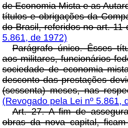
de Economia Mista e as Autarq
títulos e obrigações da Comp
do Brasil, referidos no art. 11 
5.861, de 1972)
Parágrafo único. Êsses tí
aos militares, funcionários fe
sociedade de economia mist
desconto das prestações devi
(sessenta) meses, nas respe
(Revogado pela Lei nº 5.861, 
Art. 27. A fim de assegur
obras da nova capital, ficam