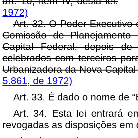
art. 10, item IV, desta lei.
1972)
Art. 32. O Poder Executivo 
Comissão de Planejamento
Capital Federal, depois de 
celebrados com terceiros pa
Urbanizadora da Nova Capital 
5.861, de 1972)
Art. 33. É dado o nome de “B
Art. 34. Esta lei entrará 
revogadas as disposições em c