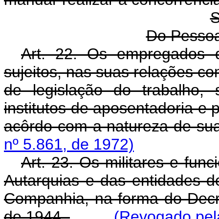
S
Do Pesso
Art. 22. Os empregados 
sujeitos, nas suas relações 
de legislação do trabalho, 
institutos de aposentadoria e 
acôrdo com a natureza de su
nº 5.861, de 1972)
Art. 23. Os militares e func
Autarquias e das entidades d
Companhia, na forma do Decre
de 1944.
(Revogado pela