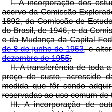
I. A incorporação dos estu
acervo da Comissão Explorador
1892, da Comissão de Estudo
do Brasil, de 1946, e da Com
e da Mudança da Capital Fede
de 8 de junho de 1953
, e alt
dezembro de 1955
;
II. A transferência de toda a
preço de custo, acrescido 
medida que fôr sendo adquir
reservadas ao uso comum de t
III. A incorporação de ou