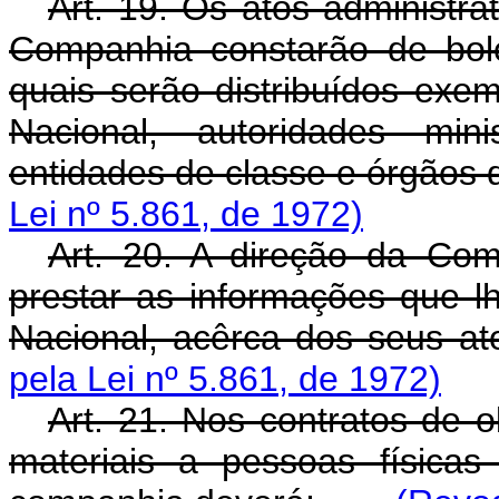
Art. 19. Os atos administra
Companhia constarão de bol
quais serão distribuídos ex
Nacional, autoridades minis
entidades de classe e órgãos 
Lei nº 5.861, de 1972)
Art. 20. A direção da Co
prestar as informações que l
Nacional, acêrca dos seus at
pela Lei nº 5.861, de 1972)
Art. 21. Nos contratos de o
materiais a pessoas físicas 