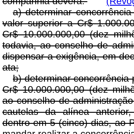
companhia deverá:
(Revog
a) determinar concorrência 
valor superior a Cr$ 1.000.0
Cr$ 10.000.000,00 (dez milhõ
todavia, ao conselho de admin
dispensar a exigência, em de
ata;
b) determinar concorrência 
Cr$ 10.000.000,00 (dez milhõ
ao conselho de administração
cautelas da alínea anterior
dentro em 5 (cinco) dias, ao 
mandar realizar a concorrênci