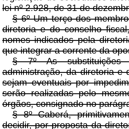
lei nº 2.928, de 31 de dezemb
§ 6º Um terço dos membros
diretoria e do conselho fiscal
nomes indicados pela diretori
que integrar a corrente da op
§ 7º As substituiçõe
administração, da diretoria e d
sejam eventuais por impedime
serão realizadas pelo mesm
órgãos, consignado no parágraf
§ 8º Caberá, primitivame
decidir, por proposta da diret