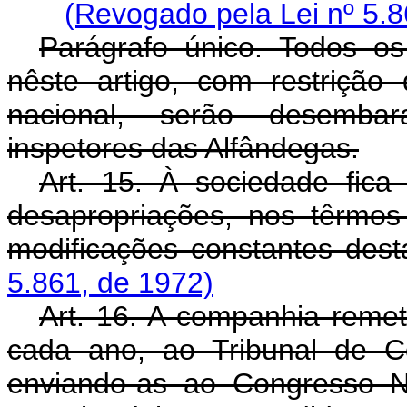
(Revogado pela Lei nº 5.8
Parágrafo único. Todos os
nêste artigo, com restrição
nacional, serão desembar
inspetores das Alfândegas.
Art. 15. À sociedade fica
desapropriações, nos têrmos
modificações constantes dest
5.861, de 1972)
Art. 16. A companhia remet
cada ano, ao Tribunal de C
enviando-as ao Congresso N