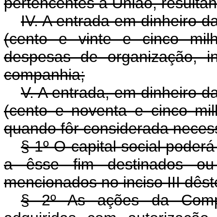
pertencentes à União, resulta
IV. A entrada em dinheiro d
(cento e vinte e cinco mil
despesas de organização, in
companhia;
V. A entrada, em dinheiro d
(cento e noventa e cinco mil
quando fôr considerada necess
§ 1º O capital social pode
a êsse fim destinados o
mencionados no inciso III dêste
§ 2º As ações da Compa