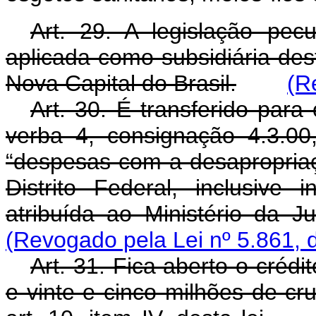
Art. 29. A legislação pec
aplicada como subsidiária de
Nova Capital do Brasil.
(R
Art. 30. É transferido para
verba 4, consignação 4.3.00
“despesas com a desapropriaç
Distrito Federal, inclusive
atribuída ao Ministério da J
(Revogado pela Lei nº 5.861, 
Art. 31. Fica aberto o créd
e vinte e cinco milhões de cr