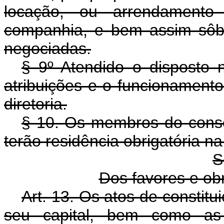
locação, ou arrendamento
companhia, e bem assim sôbr
negociadas.
§ 9º Atendido o disposto n
atribuições e o funcionament
diretoria.
§ 10. Os membros do consel
terão residência obrigatória n
S
Dos favores e o
Art. 13. Os atos de constit
seu capital, bem como as