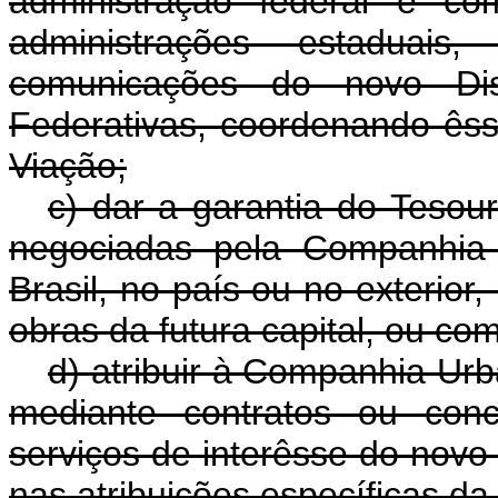
administração federal e c
administrações estaduai
comunicações do novo Dis
Federativas, coordenando ês
Viação;
c) dar a garantia do Tesou
negociadas pela Companhia 
Brasil, no país ou no exterior
obras da futura capital, ou co
d) atribuir à Companhia Urb
mediante contratos ou con
serviços de interêsse do novo
nas atribuições específicas d