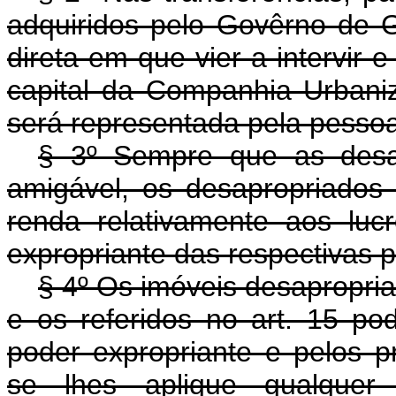
adquiridos pelo Govêrno de 
direta em que vier a intervir 
capital da Companhia Urbaniz
será representada pela pessoa a
§ 3º Sempre que as desap
amigável, os desapropriados
renda relativamente aos lucr
expropriante das respectivas p
§ 4º Os imóveis desapropria
e os referidos no art. 15 po
poder expropriante e pelos p
se lhes aplique qualquer 