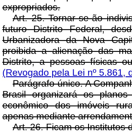
expropriados.
Art. 25. Tornar-se-ão indiv
futuro Distrito Federal, d
Urbanizadora da Nova Capit
proibida a alienação das m
Distrito, a pessoas físicas o
(Revogado pela Lei nº 5.861, 
Parágrafo único. A Companh
Brasil organizará os plano
econômico dos imóveis rura
apenas mediante arrendament
Art. 26. Ficam os Institutos