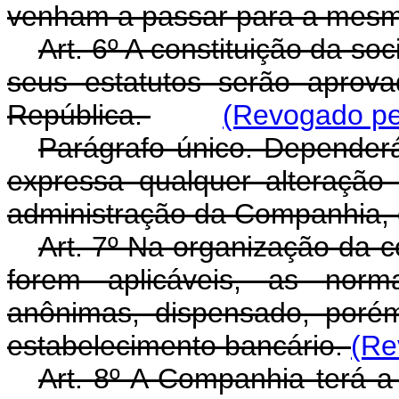
venham a passar para a mesm
Art. 6º A constituição da s
seus estatutos serão aprov
República.
(Revogado pel
Parágrafo único. Dependerá,
expressa qualquer alteração
administração da Companhia, e
Art. 7º Na organização da 
forem aplicáveis, as norm
anônimas, dispensado, porém
estabelecimento bancário.
(Re
Art. 8º A Companhia terá a 