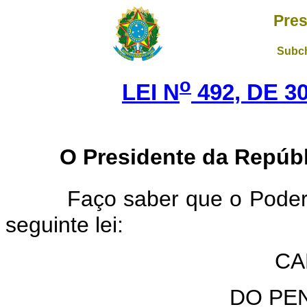
Pres
Subch
o
LEI N
492, DE 3
O Presidente da Repúbl
Faço saber que o Poder 
seguinte lei:
CA
DO PE