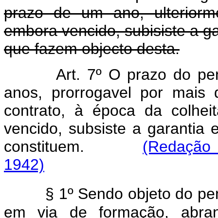
prazo de um ano, ulteriorm
embora vencido, subisiste a g
que fazem objecto desta.
Art. 7º O prazo do pe
anos, prorrogavel por mais
contrato, à época da colhe
vencido, subsiste a garantia
constituem.
(Redação 
1942)
§ 1º Sendo objeto do pe
em via de formação, abran