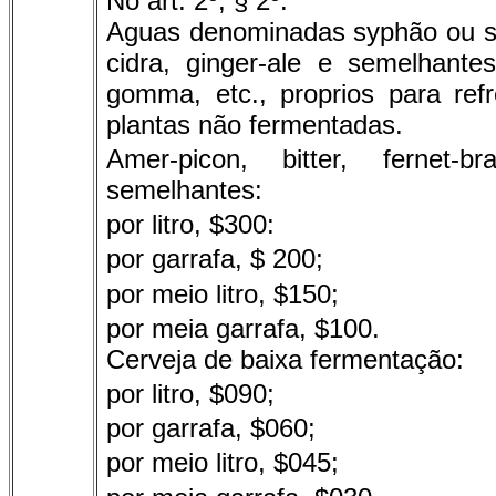
No art. 2º, § 2º:
Aguas denominadas syphão ou so
cidra, ginger-ale e semelhante
gomma, etc., proprios para ref
plantas não fermentadas.
Amer-picon, bitter, fernet-
semelhantes:
por litro, $300:
por garrafa, $ 200;
por meio litro, $150;
por meia garrafa, $100.
Cerveja de baixa fermentação:
por litro, $090;
por garrafa, $060;
por meio litro, $045;