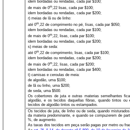
idem bordadas ou rendadas, cada par $100;
m
de mais de 0
,22 lisas, cada par $100;
idem bordadas ou rendadas, cada par $200;
r) meias de lã ou de linho:
m
até 0
,22 de comprimento no pé, lísas, cada par $050;
idem bordadas ou rendadas, cada par $100;
m
de mais de 0
,22, lisas, cada par $100;
idem bordadas ou rendadas, cada par $200;
s) meias de seda:
m
até 0
,22 de comprimento, lisas, cada par $100;
idem bordadas ou rendadas, cada par $200;
m
de mais de 0
,22, lisas, cada par $200;
idem bordadas ou rendadas, cada par $400;
t) camisas e ceroulas de meia:
de algodão, uma $100;
de lã ou linho, uma $200;
de seda, uma $500.
Os cobertores de juta e outras materias semelhantes fic
algodão, e os tecidos daquellas fibras, quando tintos o
tecidos de algodão tintos ou estampados.
Os tecidos de juta, de linho ou de seda, quando misturado
da materia predominante, e quando se compuzerem de part
%, de augmento.
As taxas dos tecidos em peça serão pagas por metro ou fr