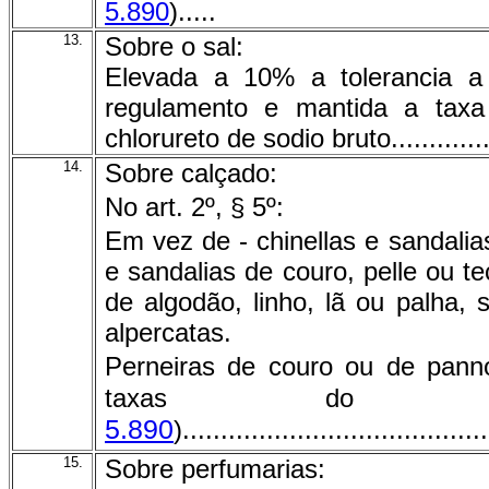
5.890
).....
13.
Sobre o sal:
Elevada a 10% a tolerancia a
regulamento e mantida a ta
chlorureto de sodio bruto..................
14.
Sobre calçado:
No art. 2º, § 5º:
Em vez de - chinellas e sandalia
e sandalias de couro, pelle ou te
de algodão, linho, lã ou palha,
alpercatas.
Perneiras de couro ou de pann
taxas d
5.890
)........................................
15.
Sobre perfumarias: