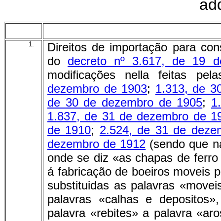
ad
1.
Direitos de importação para co
do
decreto nº 3.617, de 19 
modificações nella feitas pe
dezembro de 1903
;
1.313, de 3
de 30 de dezembro de 1905
;
1
1.837, de 31 de dezembro de 1
de 1910
;
2.524, de 31 de deze
dezembro de 1912
(sendo que na
onde se diz «as chapas de ferro
á fabricação de boeiros moveis p
substituidas as palavras «movei
palavras «calhas e depositos»
palavra «rebites» a palavra «ar