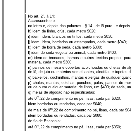
No art. 2º, § 14:
Accrescente-se:
na lettra e, depois das palavras - § 14 - de lã pura - e depoi
h) idem de linho, crús, cada metro $020;
i) idem, idem, brancos ou tintos, cada metro $030;
j) idem, idem, bordados ou estampados, cada metro $040;
k) idem de borra de seda, cada metro $300;
l) idem de seda vegetal ou animal, cada metro $400;
m) idem de brocados, lhamas e outros tecidos proprios par
materia, cada metro $300;
n) pannos de mesa e cobertas acolchoadas ou cheias de al
de lã, de juta ou materias semelhantes, alcatifas e tapetes 
o) baixeiros, cochinilhos, mantas e xergas de qualquer qual
p) chales, mantas, colchas, ponches, palas, pannos de me
ou de outra qualquer materia: de linho, um $400; de seda, u
q) meias de algodão não especificadas:
m
até 0
,22 de comprimento no pé, lisas, cada par $020;
idem bordadas ou rendadas, cada par $040;
m
de mais de 0
,22 de comprimento no pé, lisas, cada par $0
idem bordadas ou rendadas, cada par $080;
de fio de Escossia:
m
até 0
,22 de comprimento no pé, lisas, cada par $050;