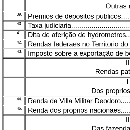
Outras 
39.
Premios de depositos publicos............
40.
Taxa judiciaria................................
41.
Dita de aferição de hydrometros..........
42.
Rendas federaes no Territorio do Acre .
43.
Imposto sobre a exportação de bo
II
Rendas pat
I
Dos proprio
44.
Renda da Villa Militar Deodoro............
45.
Renda dos proprios nacionaes............
II
Das fazenda