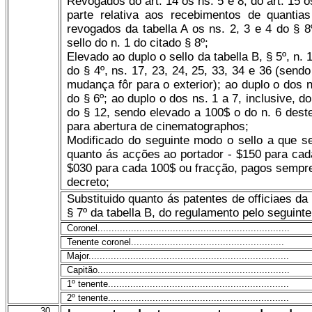
Revogados do art. 14 os ns. 5 e 8, do art. 15 
parte relativa aos recebimentos de quanti
revogados da tabella A os ns. 2, 3 e 4 do § 8
sello do n. 1 do citado § 8º;
Elevado ao duplo o sello da tabella B, § 5º, n. 1
do § 4º, ns. 17, 23, 24, 25, 33, 34 e 36 (send
mudança fôr para o exterior); ao duplo o dos n
do § 6º; ao duplo o dos ns. 1 a 7, inclusive, do
do § 12, sendo elevado a 100$ o do n. 6 dest
para abertura de cinematographos;
Modificado do seguinte modo o sello a que se
quanto ás acções ao portador - $150 para cad
$030 para cada 100$ ou fracção, pagos sempre
decreto;
Substituido quanto ás patentes de officiaes da
§ 7º da tabella B, do regulamento pelo seguinte
Coronel.....................................................................
Tenente coronel.......................................................
Major........................................................................
Capitão.....................................................................
1º tenente.................................................................
2º tenente.................................................................
30.