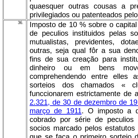
quaesquer outras cousas a pr
privilegiados ou patenteados pelo 
36.
Imposto de 10 % sobre o capital 
de peculios instituidos pelas 
mutualistas, previdentes, dot
outras, seja qual fôr a sua de
fins de sua creação para insti
dinheiro ou em bens mov
comprehendendo entre elles a
sorteios dos chamados « c
funccionarem estrictamente de 
2.321, de 30 de dezembro de 1
março de 1911
. O imposto a q
cobrado por série de peculios 
socios marcado pelos estatutos
que se faça o primeiro sorteio