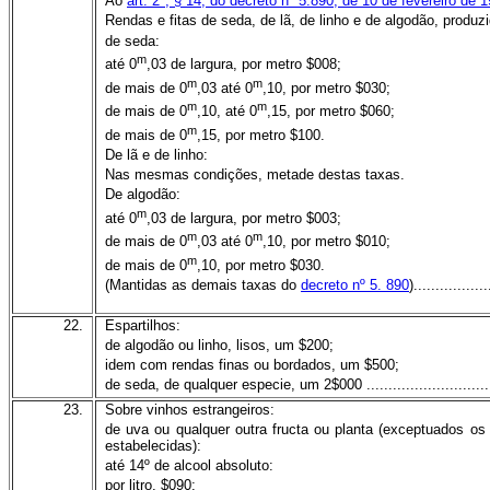
Ao
art. 2º, § 14, do decreto nº 5.890, de 10 de fevereiro de 
Rendas e fitas de seda, de lã, de linho e de algodão, produz
de seda:
m
até 0
,03 de largura, por metro $008;
m
m
de mais de 0
,03 até 0
,10, por metro $030;
m
m
de mais de 0
,10, até 0
,15, por metro $060;
m
de mais de 0
,15, por metro $100.
De lã e de linho:
Nas mesmas condições, metade destas taxas.
De algodão:
m
até 0
,03 de largura, por metro $003;
m
m
de mais de 0
,03 até 0
,10, por metro $010;
m
de mais de 0
,10, por metro $030.
(Mantidas as demais taxas do
decreto nº 5. 890
).................
22.
Espartilhos:
de algodão ou linho, lisos, um $200;
idem com rendas finas ou bordados, um $500;
de seda, de qualquer especie, um 2$000 .............................
23.
Sobre vinhos estrangeiros:
de uva ou qualquer outra fructa ou planta (exceptuados os
estabelecidas):
até 14º de alcool absoluto:
por litro, $090;