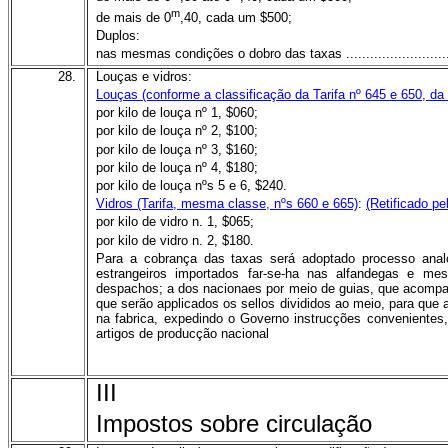
m
de mais de 0
,40, cada um $500;
Duplos:
nas mesmas condições o dobro das taxas ..........................
28.
Louças e vidros:
Louças (conforme a classificação da Tarifa nº 645 e 650, da
por kilo de louça nº 1, $060;
por kilo de louça nº 2, $100;
por kilo de louça nº 3, $160;
por kilo de louça nº 4, $180;
por kilo de louça nºs 5 e 6, $240.
Vidros (Tarifa, mesma classe, nºs 660 e 665)
:
(Retificado pe
por kilo de vidro n. 1, $065;
por kilo de vidro n. 2, $180.
Para a cobrança das taxas será adoptado processo anal
estrangeiros importados far-se-ha nas alfandegas e me
despachos; a dos nacionaes por meio de guias, que acompan
que serão applicados os sellos divididos ao meio, para qu
na fabrica, expedindo o Governo instrucções conveniente
artigos de producção nacional
III
Impostos sobre circulação