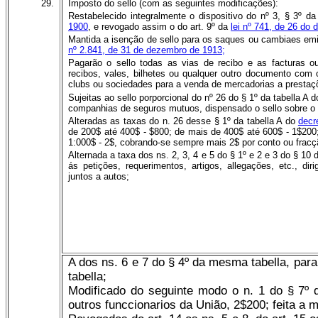
29.
Imposto do sello (com as seguintes modificações):
Restabelecido integralmente o dispositivo do nº 3, § 3º d
1900
, e revogado assim o do art. 9º da
lei nº 741, de 26 do
Mantida a isenção de sello para os saques ou cambiaes emi
nº 2.841, de 31 de dezembro de 1913;
Pagarão o sello todas as vias de recibo e as facturas o
recibos, vales, bilhetes ou qualquer outro documento com os
clubs ou sociedades para a venda de mercadorias a prestaçõ
Sujeitas ao sello porporcional do nº 26 do § 1º da tabella A 
companhias de seguros mutuos, dispensado o sello sobre o p
Alteradas as taxas do n. 26 desse § 1º da tabella A do
decr
de 200$ até 400$ - $800; de mais de 400$ até 600$ - 1$200
1:000$ - 2$, cobrando-se sempre mais 2$ por conto ou fracç
Alternada a taxa dos ns. 2, 3, 4 e 5 do § 1º e 2 e 3 do § 1
ás petições, requerimentos, artigos, allegações, etc., di
juntos a autos;
A dos ns. 6 e 7 do § 4º da mesma tabella, par
tabella;
Modificado do seguinte modo o n. 1 do § 7º 
outros funccionarios da União, 2$200; feita a