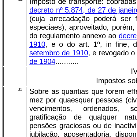
Imposto de transporte: cobrada
decreto nº 5.874, de 27 de janei
(cuja arrecadação poderá ser 
especiaes), aproveitado, porém, 
do regulamento annexo ao
decre
1910
, e o do art. 1º, in fine,
setembro de 1910
, e revogado 
de 1904
...........
I
Impostos so
31
Sobre as quantias que forem ef
mez por quaesquer pessoas (civi
vencimentos, ordenados, sol
gratificação de qualquer nat
pensões graciosas ou de inactiv
jubilação, aposentadoria, dispon