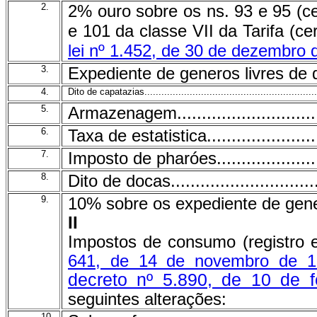
2.
2% ouro sobre os ns. 93 e 95 (c
e 101 da classe VII da Tarifa (c
lei nº 1.452, de 30 de dezembro 
3.
Expediente de generos livres de di
4.
Dito de capatazias.............................................................
5.
Armazenagem.................................
6.
Taxa de estatistica..........................
7.
Imposto de pharóes..........................
8.
Dito de docas.................................
9.
10% sobre os expediente de generos 
II
Impostos de consumo (registro 
641, de 14 de novembro de 1
decreto nº 5.890, de 10 de f
seguintes alterações:
10.