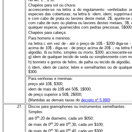
Chapéos para sol ou chuva:
accrescente-se na lettra a do regulamento: «enfeitados
especies das coberturas; na lettra b: idem, idem; supprima-se
e com cabo de prata ou lavores deste metal, 2$; ajunte-se a
com cabo de ouro ou platina ou lavores destes metaes, 3$; e
qualquer especie, guarnecidos com pedras preciosas, 5$000
Chapéos para cabeça:
Para homens e meninos:
na lettra c em vez de - até o preço de 10$ - $200 diga-se -
acima de 10$ - diga-se - de preço acima de 20$ -; na lettra f
algodão, lã ou linho, simples ou mixto, $300; accrescente-s
g) idem de qualquer tecido de seda ou simplesmente com m
h) bonnets e gorros de feltro, de palha ou tecido de algodão, 
i) idem, idem de castor, lebre e semelhantes ou de qualq
$300.
Para senhoras e meninas:
preço até 10$, $300;
idem de mais de 10$ até 50$, 1$000;
de preço superior a 50$, 2$000;
(Mantidas as demais taxas do
decreto nº 5.890
) .................
27.
Discos para gramophones ou instrumentos semelhantes:
Simples:
m
até 0
,20 de diametro, cada um $050;
m
m
de mais de 0
,20 até 0
,30, cada um $100;
m
m
de mais de 0
,30 até 0
,40, cada um $300;