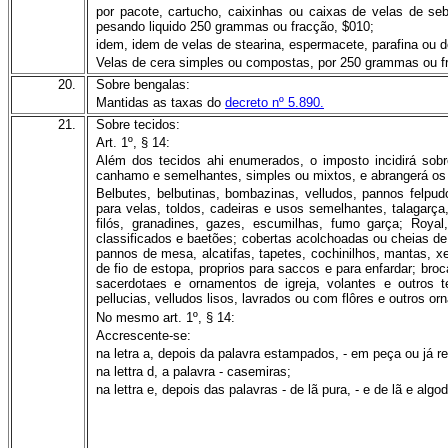
por pacote, cartucho, caixinhas ou caixas de velas de se
pesando liquido 250 grammas ou fracção, $010;
idem, idem de velas de stearina, espermacete, parafina ou
Velas de cera simples ou compostas, por 250 grammas ou f
20.
Sobre bengalas:
Mantidas as taxas do
decreto nº 5.890.
21.
Sobre tecidos:
Art. 1º, § 14:
Além dos tecidos ahi enumerados, o imposto incidirá sobre
canhamo e semelhantes, simples ou mixtos, e abrangerá os
Belbutes, belbutinas, bombazinas, velludos, pannos felpud
para velas, toldos, cadeiras e usos semelhantes, talagarça
filós, granadines, gazes, escumilhas, fumo garça; Royal
classificados e baetões; cobertas acolchoadas ou cheias de
pannos de mesa, alcatifas, tapetes, cochinilhos, mantas, x
de fio de estopa, proprios para saccos e para enfardar; broc
sacerdotaes e ornamentos de igreja, volantes e outros 
pellucias, velludos lisos, lavrados ou com flôres e outros o
No mesmo art. 1º, § 14:
Accrescente-se:
na letra a, depois da palavra estampados, - em peça ou já r
na lettra d, a palavra - casemiras;
na lettra e, depois das palavras - de lã pura, - e de lã e algo