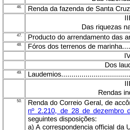
46.
Renda da fazenda de Santa Cruz e outr
II
Das riquezas na
47.
Producto do arrendamento das areias
48.
Fóros dos terrenos de marinha............
I
Dos lau
49.
Laudemios.....................................
II
Rendas in
50.
Renda do Correio Geral, de acc
nº 2.210, de 28 de dezembro 
seguintes disposições:
a) A correspondencia official da