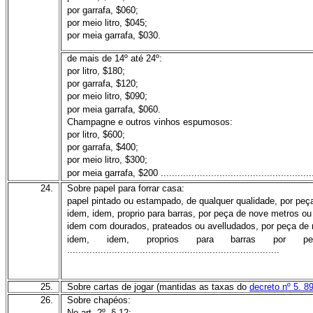
por garrafa, $060;
por meio litro, $045;
por meia garrafa, $030.
de mais de 14º até 24º:
por litro, $180;
por garrafa, $120;
por meio litro, $090;
por meia garrafa, $060.
Champagne e outros vinhos espumosos:
por litro, $600;
por garrafa, $400;
por meio litro, $300;
por meia garrafa, $200 .......................................................
24.
Sobre papel para forrar casa:
papel pintado ou estampado, de qualquer qualidade, por peç
idem, idem, proprio para barras, por peça de nove metros ou
idem com dourados, prateados ou avelludados, por peça de 
idem, idem, proprios para barras por 
............................................................................
25.
Sobre cartas de jogar (mantidas as taxas do
decreto nº 5. 8
26.
Sobre chapéos:
No art. 2º, § 12: