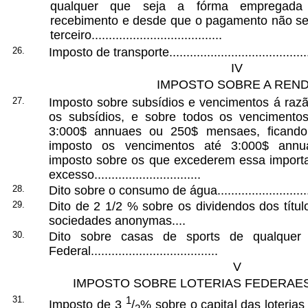
qualquer que seja a fórma empregada
recebimento e desde que o pagamento não sej
terceiro......................................
26.
Imposto de transporte...........................................
IV
IMPOSTO SOBRE A REN
27.
Imposto sobre subsídios e vencimentos á raz
os subsídios, e sobre todos os venciment
3:000$ annuaes ou 250$ mensaes, ficando 
imposto os vencimentos até 3:000$ annu
imposto sobre os que excederem essa import
excesso...............................
28.
Dito sobre o consumo de água...............................
29.
Dito de 2 1/2 % sobre os dividendos dos títu
sociedades anonymas....
30.
Dito sobre casas de sports de qualquer 
Federal.....................................
V
IMPOSTO SOBRE LOTERIAS FEDERAE
31.
1
Imposto de 3
/
% sobre o capital das loteria
2