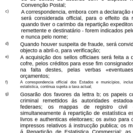
Convenção Postal;
c)
A correspondencia, embora com a declaração d
será considerada official, para o effeito da
quando tiver o carimbo da repartição expeditor
remettente e destinatário - forem indicados pe
e nunca pelo nome;
d)
Quando houver suspeita de fraude, será convid
objecto a abril-o, para verificação;
e)
A acquisição dos sellos officiaes será feita a
cofre, pelos créditos para esse fim consignado
na falta destes, pelas verbas «eventuae
orçamentos;
f)
A correspondencia official dos Estados e municípios, inclu
estatistica, continua sujeita a taxa actual;
g)
Gosarão dos favores da lettra b; os papeis c
criminal remettidos ás autoridades estadoa
federaes; os mappas de registro civil 
simultaneamente á repartição de estatística es
livros e authenticas eleitoraes; os aviso para 
impressos relativos á instrucção publica; os m
á Repartição de Estatistica Commercial; as