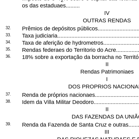
os das estaduaes.........
IV
OUTRAS RENDAS
32.
Prêmios de depósitos públicos..............................
33.
Taxa judiciaria......................................................
34.
Taxa de aferição de hydrometros...........................
35.
Rendas federaes do Territorio do Acre....................
36.
18% sobre a exportação da borracha no Territóri
II
Rendas Patrimoniaes
I
DOS PROPRIOS NACIONA
37.
Renda de próprios nacionaes.................................
38.
Idem da Villa Militar Deodoro.................................
II
DAS FAZENDAS DA UNIÃ
39.
Renda da Fazenda de Santa Cruz e outras.............
III