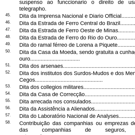
suspenso ao funccionario o direito de usa
telegrapho.
45.
Dita da Imprensa Nacional e Diario Official..............
46.
Dita da Estrada de Ferro Central do Brazil...............
47.
Dita da Estrada de Ferro Oeste de Minas.................
48.
Dita da Estrada de Ferro do Rio do Ouro.................
49.
Dita do ramal férreo de Lorena a Piquete.................
50.
Dita da Casa da Moeda, sendo gratuita a cun
ouro.................................
51.
Dita dos arsenaes..................................................
52.
Dita dos institutos dos Surdos-Mudos e dos Me
Cegos.............................................
53.
Dita dos collegios militares.....................................
54.
Dita da Casa de Correcção.....................................
55.
Dita arrecada nos consulados.................................
56.
Dita da Assistência a Alienados..............................
57.
Dita do Laboratório Nacional de Analyses................
58.
Contribuição das companhias ou emprezas de
das companhias de seguros, 