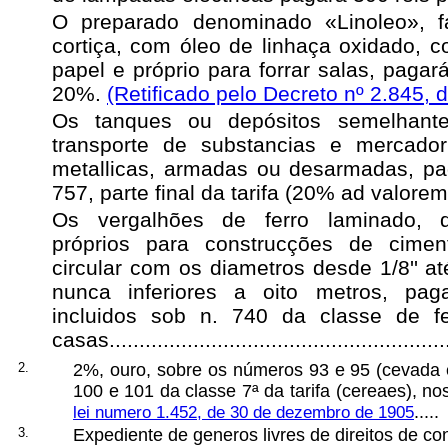
O preparado denominado «Linoleo», fa
cortiça, com óleo de linhaça oxidado, 
papel e
próprio para forrar salas
, pagará
20%.
(Retificado pelo Decreto nº 2.845, 
Os tanques ou depósitos semelhant
transporte de substancias e mercador
metallicas, armadas ou desarmadas, pag
757, parte final da tarifa (20% ad valorem
Os vergalhões de ferro laminado, 
próprios para construcções de cime
circular com os diametros desde 1/8'' at
nunca inferiores a oito metros, pa
incluidos sob n. 740 da classe de fe
casas........................................................
2.
2%, ouro, sobre os números 93 e 95 (cevada e
100 e 101 da classe 7ª da tarifa (cereaes), no
lei numero 1.452, de 30 de dezembro de 1905
.....
3.
Expediente de generos livres de direitos de consu