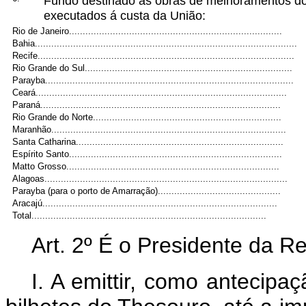
Fundo destinado ás obras de melhoramentos do
executados á custa da União:
Rio de Janeiro..............................................................................
Bahia................................................................................................
Recife..............................................................................................
Rio Grande do Sul............................................................................
Parayba...........................................................................................
Ceará............................................................................................
Paraná........................................................................................
Rio Grande do Norte.....................................................................
Maranhão......................................................................................
Santa Catharina............................................................................
Espírito Santo..............................................................................
Matto Grosso..............................................................................
Alagoas.........................................................................................
Parayba (para o porto de Amarração).............................................
Aracajú......................................................................................
Total......................................................................................
Art. 2º É o Presidente da Re
I. A emittir, como antecipaç