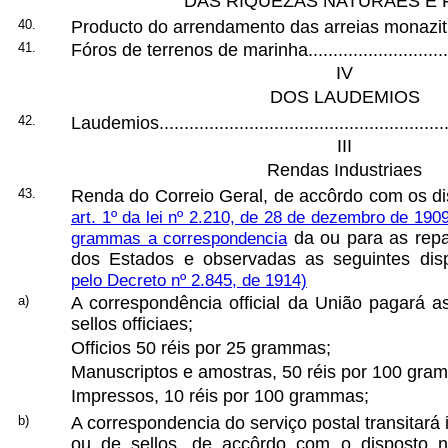
DAS RIQUEZAS NATURAES E
40.
Producto do arrendamento das arreias monaziticas.
41.
Fóros de terrenos de marinha................................
IV
DOS LAUDEMIOS
42.
Laudemios...........................................................
III
Rendas Industriaes
43.
Renda do Correio Geral, de accôrdo com os di
art. 1º da lei nº 2.210, de 28 de dezembro de 1909
grammas a correspondencia
da ou para as repar
dos Estados e observadas as seguintes di
pelo Decreto nº 2.845, de 1914)
a)
A correspondência official da União pagará a
sellos officiaes;
Officios 50 réis por 25 grammas;
Manuscriptos e amostras, 50 réis por 100 gra
Impressos, 10 réis por 100 grammas;
b)
A correspondencia do serviço postal transitará
ou de sellos, de accôrdo com o disposto 