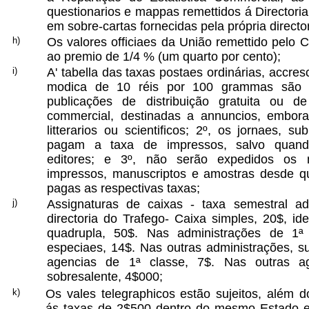
questionarios e mappas remettidos á Directoria
em sobre-cartas fornecidas pela própria director
h)
Os valores officiaes da União remettido pelo C
ao premio de 1/4 % (um quarto por cento);
i)
A' tabella das taxas postaes ordinárias, accres
modica de 10 réis por 100 grammas são e
publicações de distribuição gratuita ou 
commercial, destinadas a annuncios, embora
litterarios ou scientificos; 2º, os jornaes, su
pagam a taxa de impressos, salvo quand
editores; e 3º, não serão expedidos os 
impressos, manuscriptos e amostras desde q
pagas as respectivas taxas;
j)
Assignaturas de caixas - taxa semestral a
directoria do Trafego- Caixa simples, 20$, i
quadrupla, 50$. Nas administrações de 1ª
especiaes, 14$. Nas outras administrações, s
agencias de 1ª classe, 7$. Nas outras a
sobresalente, 4$000;
k)
Os vales telegraphicos estão sujeitos, além d
ás taxas de 2$500 dentro do mesmo Estado e