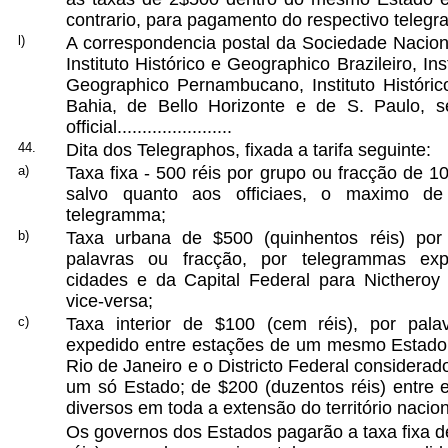
contrario, para pagamento do respectivo teleg
l)
A correspondencia postal da Sociedade Naciona
Instituto Histórico e Geographico Brazileiro, Ins
Geographico Pernambucano, Instituto Históri
Bahia, de Bello Horizonte e de S. Paulo, s
official.......................
44.
Dita dos Telegraphos, fixada a tarifa seguinte:
a)
Taxa fixa - 500 réis por grupo ou fracção de 10
salvo quanto aos officiaes, o maximo de
telegramma;
b)
Taxa urbana de $500 (quinhentos réis) po
palavras ou fracção, por telegrammas ex
cidades e da Capital Federal para Nictheroy 
vice-versa;
c)
Taxa interior de $100 (cem réis), por pal
expedido entre estações de um mesmo Estado
Rio de Janeiro e o Districto Federal considera
um só Estado; de $200 (duzentos réis) entre 
diversos em toda a extensão do território nacion
Os governos dos Estados pagarão a taxa fixa de