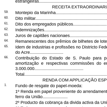
estrangeiras..........................................................
RECEITA EXTRAORDINARI
59.
Montepio da Marinha..............................................
60.
Dito militar.............................................................
61.
Dito dos empregados públicos................................
62.
Indemnizações.......................................................
63.
Juros de capitães nacionaes...................................
64.
Remanescentes dos prêmios de bilhetes de loteria...
65.
Idem de industrias e profissões no Districto Fede
do Acre............................
66.
Contribuição do Estado de S. Paulo para p
amortização e respectivas commissões do em
3.000.000.........................................
Total.....................................................................
RENDA COM APPLICAÇÃO ESP
1.
Fundo de resgate do papel-moeda:
1º Renda em papel proveniente do arrendament
ferro da União.....................
2º Producto da cobrança da divida activa da Uniã