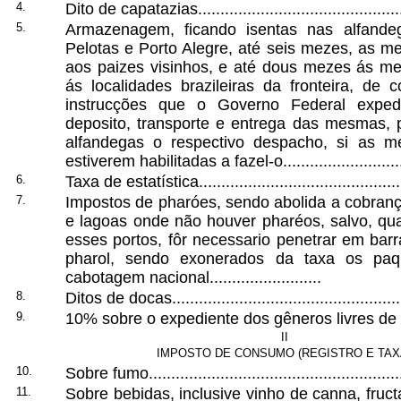
4.
Dito de capatazias...............................................
5.
Armazenagem, ficando isentas nas alfand
Pelotas e Porto Alegre, até seis mezes, as m
aos paizes visinhos, e até dous mezes ás me
ás localidades brazileiras da fronteira, de
instrucções que o Governo Federal exped
deposito, transporte e entrega das mesmas, 
alfandegas o respectivo despacho, si as 
estiverem habilitadas a fazel-o.............................
6.
Taxa de estatística...............................................
7.
Impostos de pharóes, sendo abolida a cobranç
e lagoas onde não houver pharéos, salvo, q
esses portos, fôr necessario penetrar em bar
pharol, sendo exonerados da taxa os pa
cabotagem nacional.........................
8.
Ditos de docas.....................................................
9.
10% sobre o expediente dos gêneros livres de dire
II
IMPOSTO DE CONSUMO (REGISTRO E TAX
10.
Sobre fumo..........................................................
11.
Sobre bebidas, inclusive vinho de canna, fruc