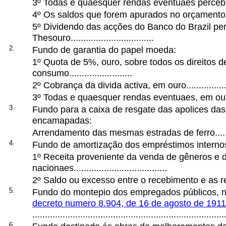
3º Todas e quaesquer rendas eventuaes perceb
4º Os saldos que forem apurados no orçamento.......
5º Dividendo das acções do Banco do Brazil pe
Thesouro.................................
2.
Fundo de garantia do papel moeda:
1º Quota de 5%, ouro, sobre todos os direitos 
consumo.........................
2º Cobrança da divida activa, em ouro.....................
3º Todas e quaesquer rendas eventuaes, em ouro....
3.
Fundo para a caixa de resgate das apolices das
encamapadas:
Arrendamento das mesmas estradas de ferro...........
4.
Fundo de amortização dos empréstimos interno
1º Receita proveniente da venda de gêneros e d
nacionaes.....................................
2º Saldo ou excesso entre o recebimento e as resti
5.
Fundo do montepio dos empregados públicos, no
decreto numero 8.904, de 16 de agosto de 1911
............................................................................
6.