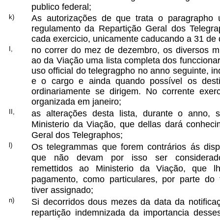
publico federal;
k)
As autorizações de que trata o paragrapho 
regulamento da Repartição Geral dos Telegra
cada exercicio, unicamente caducando a 31 de
I,
no correr do mez de dezembro, os diversos mi
ao da Viação uma lista completa dos funcciona
uso official do telegragpho no anno seguinte, 
e o cargo e ainda quando possível os desti
ordinariamente se dirigem. No corrente exerc
organizada em janeiro;
II,
as alterações desta lista, durante o anno, s
Ministerio da Viação, que dellas dará conhec
Geral dos Telegraphos;
l)
Os telegrammas que forem contrários ás disp
que não devam por isso ser considerados
remettidos ao Ministerio da Viação, que lh
pagamento, como particulares, por parte do 
tiver assignado;
n)
Si decorridos dous mezes da data da notificaç
repartição indemnizada da importancia desse