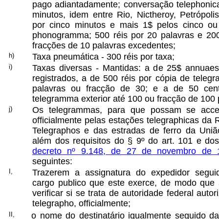
pago adiantadamente; conversação telephonica
minutos, idem entre Rio, Nictheroy, Petrópoli
por cinco minutos e mais 1$ pelos cinco ou
phonogramma; 500 réis por 20 palavras e 200
fracções de 10 palavras excedentes;
h)
Taxa pneumática - 300 réis por taxa;
i)
Taxas diversas - Mantidas: a de 25$ annuae
registrados, a de 500 réis por cópia de telegr
palavras ou fracção de 30; e a de 50 cen
telegramma exterior até 100 ou fracção de 100 
j)
Os telegrammas, para que possam se acceit
officialmente pelas estações telegraphicas da 
Telegraphos e das estradas de ferro da Uni
além dos requisitos do § 9º do art. 101 e do
decreto nº 9.148, de 27 de novembro de 
seguintes:
I,
Trazerem a assignatura do expedidor segui
cargo publico que este exerce, de modo que 
verificar si se trata de autoridade federal auto
telegrapho, officialmente;
II,
o nome do destinatário igualmente seguido da