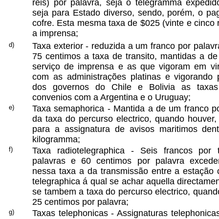
réis) por palavra, seja o telegramma expedid
seja para Estado diverso, sendo, porém, o p
cofre. Esta mesma taxa de $025 (vinte e cinco
a imprensa;
d)
Taxa exterior - reduzida a um franco por palavr
75 centimos a taxa de transito, mantidas a d
serviço de imprensa e as que vigoram em vi
com as administrações platinas e vigorando 
dos governos do Chile e Bolivia as taxas
convenios com a Argentina e o Uruguay;
e)
Taxa semaphorica - Mantida a de um franco p
da taxa do percurso electrico, quando houver
para a assignatura de avisos maritimos den
kilogramma;
f)
Taxa radiotelegraphica - Seis francos por
palavras e 60 centimos por palavra excede
nessa taxa a da transmissão entre a estação 
telegraphica á qual se achar aquella directame
se tambem a taxa do percurso electrico, quand
25 centimos por palavra;
g)
Taxas telephonicas - Assignaturas telephonica