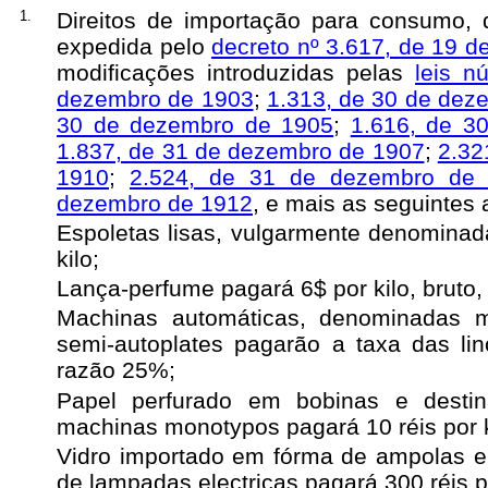
1.
Direitos de importação para consumo, 
expedida pelo
decreto nº 3.617, de 19 
modificações introduzidas pelas
leis n
dezembro de 1903
;
1.313, de 30 de dez
30 de dezembro de 1905
;
1.616, de 3
1.837, de 31 de dezembro de 1907
;
2.32
1910
;
2.524, de 31 de dezembro de 
dezembro de 1912
, e mais as seguintes 
Espoletas lisas, vulgarmente denominad
kilo;
Lança-perfume pagará 6$ por kilo, bruto
Machinas automáticas, denominadas m
semi-autoplates pagarão a taxa das li
razão 25%;
Papel perfurado em bobinas e destin
machinas monotypos pagará 10 réis por k
Vidro importado em fórma de ampolas e 
de lampadas electricas pagará 300 réis p