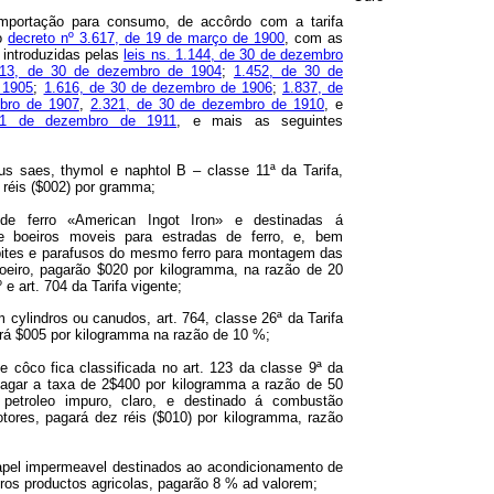
importação para consumo, de accôrdo com a tarifa
lo
decreto nº 3.617, de 19 de março de 1900
, com as
 introduzidas pelas
leis ns. 1.144, de 30 de dezembro
313, de 30 de dezembro de 1904
;
1.452, de 30 de
 1905
;
1.616, de 30 de dezembro de 1906
;
1.837, de
bro de 1907
,
2.321, de 30 de dezembro de 1910
, e
31 de dezembro de 1911
, e mais as seguintes
us saes, thymol e naphtol B – classe 11ª da Tarifa,
 réis ($002) por gramma;
e ferro «American Ingot Iron» e destinadas á
de boeiros moveis para estradas de ferro, e, bem
bites e parafusos do mesmo ferro para montagem das
eiro, pagarão $020 por kilogramma, na razão de 20
 e art. 704 da Tarifa vigente;
 cylindros ou canudos, art. 764, classe 26ª da Tarifa
ará $005 por kilogramma na razão de 10 %;
e côco fica classificada no art. 123 da classe 9ª da
 pagar a taxa de 2$400 por kilogramma a razão de 50
petroleo impuro, claro, e destinado á combustão
otores, pagará dez réis ($010) por kilogramma, razão
pel impermeavel destinados ao acondicionamento de
ros productos agricolas, pagarão 8 % ad valorem;