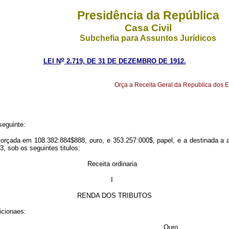
Presidência da República
Casa Civil
Subchefia para Assuntos Jurídicos
o
LEI N
2.719, DE 31 DE DEZEMBRO DE 1912.
Orça a Receita Geral da Republica dos E
seguinte:
é orçada em 108.382:884$888, ouro, e 353.257:000$, papel, e a destinada a 
, sob os seguintes titulos:
Receita ordinaria
I
RENDA DOS TRIBUTOS
icionaes:
Ouro