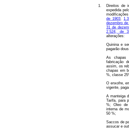
1.
Direitos de 
expedida pe
modificações
de 1903
;
1.
dezembro de
31 de dezem
2.524, de 
alterações:
Quinina e se
pagarão dous
As chapas d
fabricação 
assim, os re
chapas em bo
%, classe 25º
O enxofre, em
vigente, pag
A manteiga d
Tarifa, para
%; Oleo de 
interna de m
50 %;
Saccos de pa
assucar e out