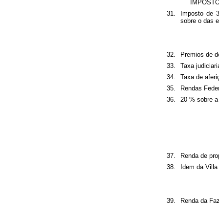
IMPOSTO
31.
Imposto de 3
sobre o das estad
32.
Premios de depos
33.
Taxa judiciaria ..
34.
Taxa de aferição
35.
Rendas Federaes
36.
20 % sobre a 
37.
Renda de proprio
38.
Idem da Villa Mil
39.
Renda da Fazen