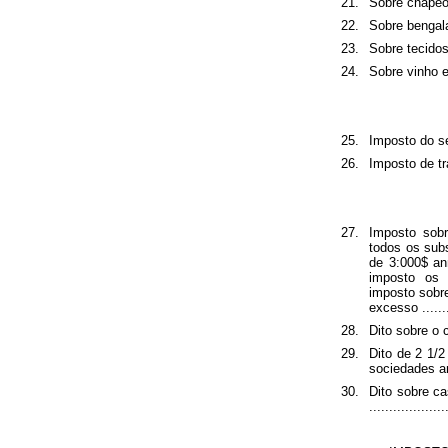
21.
Sobre chapéos ...
22.
Sobre bengalas ..
23.
Sobre tecidos ....
24.
Sobre vinho estra
25.
Imposto do sello .
26.
Imposto de transp
27.
Imposto sob
todos os sub
de 3:000$ an
imposto os 
imposto sobr
excesso .........
28.
Dito sobre o con
29.
Dito de 2 1/
sociedades anon
30.
Dito sobre ca
...................