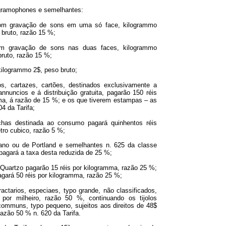
gramophones e semelhantes:
om gravação de sons em uma só face, kilogrammo
 bruto, razão 15 %;
m gravação de sons nas duas faces, kilogrammo
bruto, razão 15 %;
kilogrammo 2$, peso bruto;
s, cartazes, cartões, destinados exclusivamente a
nnuncios e á distribuição gratuita, pagarão 150 réis
ma, á razão de 15 %; e os que tiverem estampas – as
04 da Tarifa;
has destinada ao consumo pagará quinhentos réis
tro cubico, razão 5 %;
no ou de Portland e semelhantes n. 625 da classe
 pagará a taxa desta reduzida de 25 %;
 Quartzo pagarão 15 réis por kilogramma, razão 25 %;
pagará 50 réis por kilogramma, razão 25 %;
fractarios, especiaes, typo grande, não classificados,
por milheiro, razão 50 %, continuando os tijolos
 communs, typo pequeno, sujeitos aos direitos de 48$
 razão 50 % n. 620 da Tarifa.