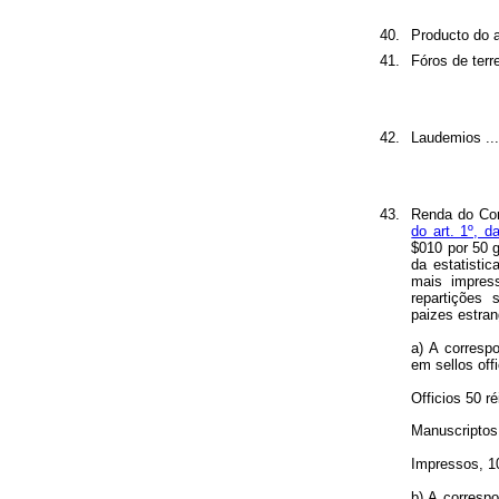
40.
Producto do ar
41.
Fóros de terreno
42.
Laudemios ........
43.
Renda do Cor
do art. 1º, 
$010 por 50 
da estatisti
mais impres
repartições
paizes estran
a) A corresp
em sellos off
Officios 50 r
Manuscriptos
Impressos, 1
b) A correspo