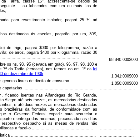
 da Tarifa, classe 15ª, accrescente-se depois de
seguinte: – ou fabricados com um ou mais fios de
dos;
umada para revestimento isolador, pagará 25 % ad
hos destinados ás escolas, pagarão, por um, 30$,
o) de trigo, pagará $030 por kilogramma, razão a
ifa; de arroz, pagará $400 por kilogramma, razão 30
..............................................................
98.840:000$000
bre os ns. 93, 95 (cevada em grão), 96, 97, 98, 100 e
e 7ª da Tarifa (cereaes), nos termos do art. 1º da
lei
 30 de dezembro de 1905
........................
1.341:000$000
generos livres de direito de consumo ...............
1.850:000$000
patazias .........................................................
............................
, ficando isentas nas Alfandegas do Rio Grande,
rto Alegre até seis mezes, as mercadorias destinadas
izinhos, e até dous mezes as mercadorias destinadas
es brazileiras da fronteira, de conformidade com as
 que o Governo Federal expedir para acautelar o
ansporte e entrega das mesmas, processado nas ditas
o respectivo despacho si as mesas de rendas não
tadas a fazel-o .................................................
...........................
ca ....................................................................
...........................