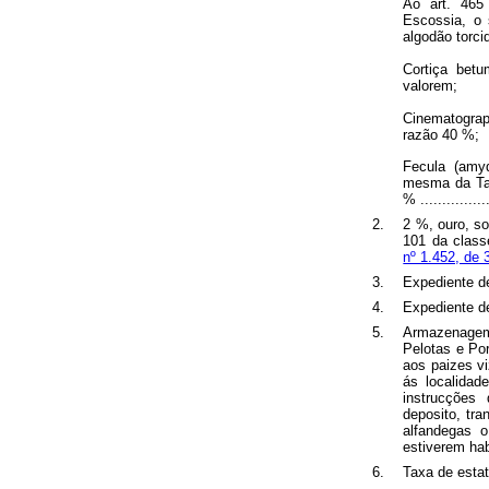
Ao art. 465
Escossia, o 
algodão torci
Cortiça bet
valorem;
Cinematograp
razão 40 %;
Fecula (amyd
mesma da Tar
% .................
2.
2 %, ouro, so
101 da class
nº 1.452, de
3.
Expediente de 
4.
Expediente de ca
5.
Armazenagem
Pelotas e Po
aos paizes v
ás localidad
instrucções
deposito, tr
alfandegas 
estiverem habili
6.
Taxa de estatisti