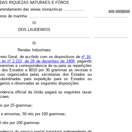
DAS RIQUEZAS NATURAES E FÓROS
rendamento das areias monaziticas ..................
488:888$888
s de marinha ...................................................
............................
IV
DOS LAUDEMIOS
........................................................................
............................
III
Rendas Industriaes
reio Geral, de accôrdo com os dispositivos de
nº 16,
da lei nº 2.210, de 28 de dezembro de 1909
, pagando
grammas a correspondencia da ou para as repartições
ca dos Estados e $010 por 30 grammas as revistas e
sos organizados pelas secretarias dos Estados ou
 subordinadas para expedição para os Estados ou
geiros e observadas as seguintes disposições:
ondencia official da União pagará as seguintes taxas
iciaes:
éis por 25 grammas;
 e amostras, 50 réis por 100 grammas;
0 réis por 100 grammas.
ndencia do serviço postal transitará independente de