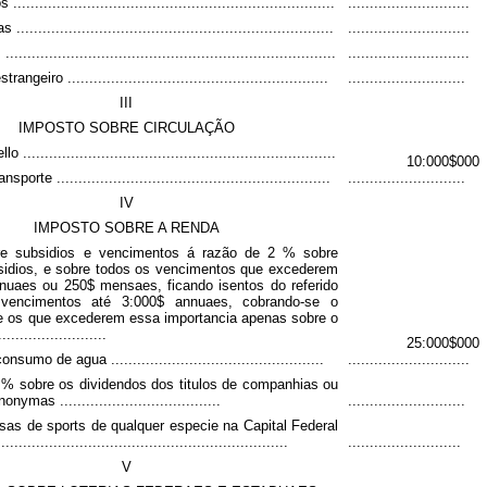
.......................................................................
............................
.......................................................................
............................
........................................................................
............................
ngeiro ............................................................
...........................
III
IMPOSTO SOBRE CIRCULAÇÃO
.......................................................................
10:000$000
orte ...............................................................
...........................
IV
IMPOSTO SOBRE A RENDA
re subsidios e vencimentos á razão de 2 % sobre
sidios, e sobre todos os vencimentos que excederem
nuaes ou 250$ mensaes, ficando isentos do referido
vencimentos até 3:000$ annuaes, cobrando-se o
e os que excederem essa importancia apenas sobre o
......................
25:000$000
sumo de agua .................................................
............................
2 % sobre os dividendos dos titulos de companhias ou
ymas .....................................
...........................
sas de sports de qualquer especie na Capital Federal
...................................................................
..........................
V