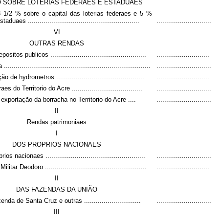
 SOBRE LOTERIAS FEDERAES E ESTADUAES
 1/2 % sobre o capital das loterias federaes e 5 %
uaes .........................................................
............................
VI
OUTRAS RENDAS
itos publicos .................................................
...........................
.........................................................................
............................
 de hydrometros .............................................
...........................
 do Territorio do Acre ....................................
............................
exportação da borracha no Territorio do Acre ....
............................
II
Rendas patrimoniaes
I
DOS PROPRIOS NACIONAES
s nacionaes ...................................................
............................
itar Deodoro ....................................................
...........................
II
DAS FAZENDAS DA UNIÃO
da de Santa Cruz e outras .............................
............................
III