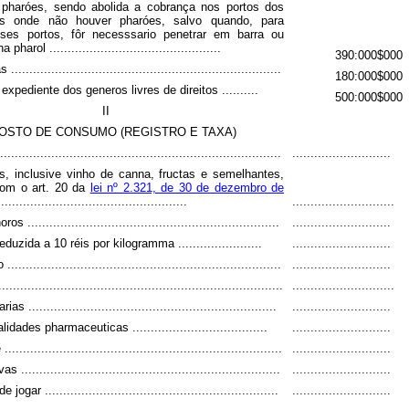
pharóes, sendo abolida a cobrança nos portos dos
as onde não houver pharóes, salvo quando, para
ses portos, fôr necesssario penetrar em barra ou
harol ...............................................
390:000$000
.......................................................................
180:000$000
xpediente dos generos livres de direitos ..........
500:000$000
II
OSTO DE CONSUMO (REGISTRO E TAXA)
........................................................................
...........................
s, inclusive vinho de canna, fructas e semelhantes,
com o art. 20 da
lei nº 2.321, de 30 de dezembro de
...................................................
............................
.....................................................................
...........................
duzida a 10 réis por kilogramma .......................
...........................
.......................................................................
...........................
.........................................................................
............................
 ....................................................................
...........................
dades pharmaceuticas .....................................
...........................
........................................................................
...........................
......................................................................
...........................
ogar ................................................................
...........................