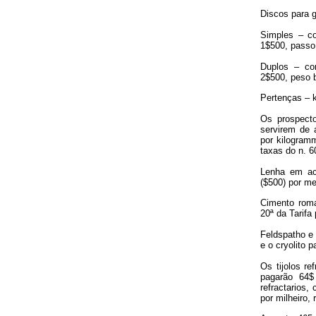
Discos para 
Simples – c
1$500, passo
Duplos – co
2$500, peso 
Pertenças – 
Os prospecto
servirem de a
por kilogram
taxas do n. 6
Lenha em ac
($500) por me
Cimento roma
20ª da Tarifa
Feldspatho e
e o cryolito 
Os tijolos re
pagarão 64$ 
refractarios,
por milheiro,