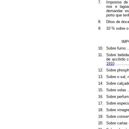
7.
Impostos de 
rios e lago
demandar es
porto que tenha p
8.
Ditos de docas ...
9.
10 % sobre o e
IMP
10.
Sobre fumo .......
11.
Sobre bebida
de accôrdo 
1910
............
12.
Sobre phosphoros 
13.
Sobre o sal, re
14.
Sobre calçado ....
15.
Sobre velas ......
16.
Sobre perfumarias
17.
Sobre especiali
18.
Sobre vinagre ....
19.
Sobre conservas .
20.
Sobre cartas de j