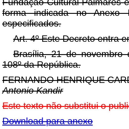
Fundação Cultural Palmares e
forma indicada no Anexo I
especificados.
Art. 4º Este Decreto entra 
Brasília, 21 de novembro
108º da República.
FERNANDO HENRIQUE CA
Antonio Kandir
Este texto não substitui o pu
Download para anexo