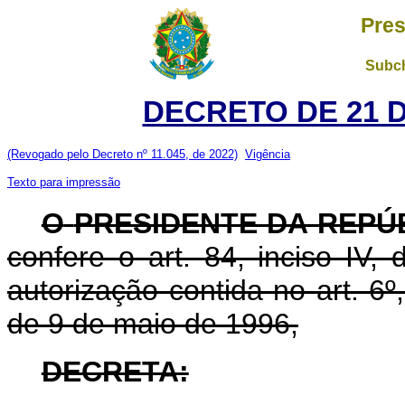
Pres
Subch
DECRETO DE 21 
(Revogado pelo Decreto nº 11.045, de 2022)
Vigência
Texto para impressão
O
PRESIDENTE DA REPÚ
confere o art. 84, inciso IV,
autorização contida no art. 6º,
de 9 de maio de 1996,
DECRETA: