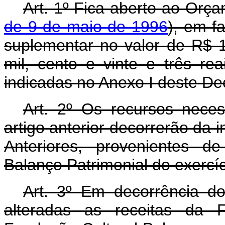
Art. 1º Fica aberto ao Orça
de 9 de maio de 1996
), em fa
suplementar no valor de R$ 1
mil, cento e vinte e três re
indicadas no Anexo I deste De
Art. 2º Os recursos nece
artigo anterior decorrerão da 
Anteriores, provenientes d
Balanço Patrimonial do exercí
Art. 3º Em decorrência do
alteradas as receitas da