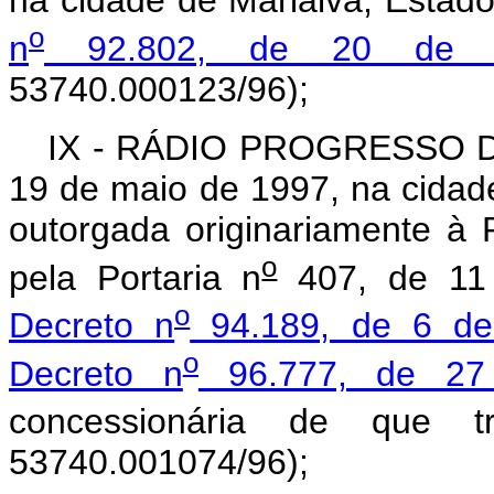
na cidade de Marialva, Estad
o
n
92.802, de 20 de 
53740.000123/96);
IX - RÁDIO PROGRESSO DE
19 de maio de 1997, na cidad
outorgada originariamente à
o
pela Portaria n
407, de 11 
o
Decreto n
94.189, de 6 de
o
Decreto n
96.777, de 27
concessionária de que t
53740.001074/96);