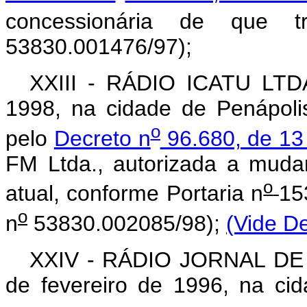
concessionária de que t
53830.001476/97);
XXIII - RÁDIO ICATU LTDA
1998, na cidade de Penápoli
o
pelo
Decreto n
96.680, de 13
FM Ltda., autorizada a muda
o
atual, conforme Portaria n
15
o
n
53830.002085/98);
(Vide De
XXIV - RÁDIO JORNAL DE 
de fevereiro de 1996, na c