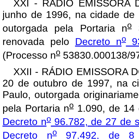
XXI - RÁDIO EMISSORA DA
junho de 1996, na cidade de 
o
outorgada pela Portaria n
3
o
renovada pelo
Decreto n
93
o
(Processo n
53830.000138/97
XXII - RÁDIO EMISSORA D
20 de outubro de 1997, na 
Paulo, outorgada originariam
o
pela Portaria n
1.090, de 14 
o
Decreto n
96.782, de 27 de 
o
Decreto n
97.492, de 8 