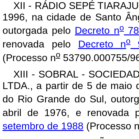
XII - RÁDIO SEPÉ TIARAJU L
1996, na cidade de Santo Ân
o
outorgada pelo
Decreto n
78
o
renovada pelo
Decreto n
9
o
(Processo n
53790.000755/96
XIII - SOBRAL - SOCIED
LTDA., a partir de 5 de maio 
do Rio Grande do Sul, outorg
abril de 1976, e renovada 
setembro de 1988
(Processo 