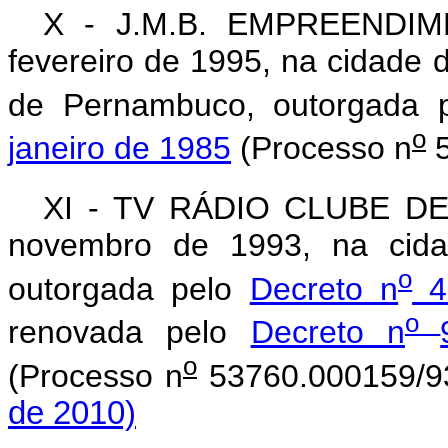
X - J.M.B. EMPREENDIME
fevereiro de 1995, na cidade 
de Pernambuco, outorgada 
o
janeiro de 1985
(Processo n
5
XI - TV RÁDIO CLUBE DE 
novembro de 1993, na cidad
o
outorgada pelo
Decreto n
46
o
renovada pelo
Decreto n
o
(Processo n
53760.000159/
de 2010)