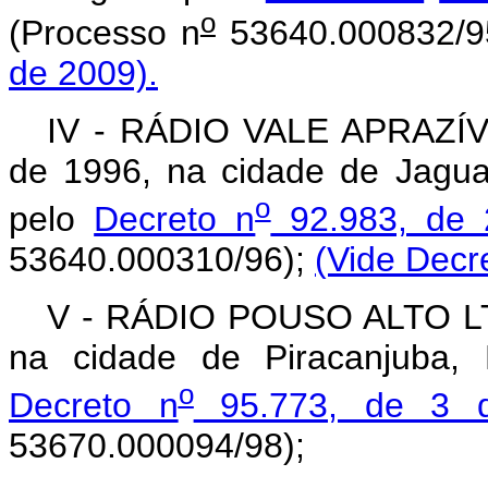
o
(Processo n
53640.000832/9
de 2009).
IV - RÁDIO VALE APRAZÍVE
de 1996, na cidade de Jagua
o
pelo
Decreto n
92.983, de 
53640.000310/96);
(Vide Decr
V - RÁDIO POUSO ALTO LTDA
na cidade de Piracanjuba, 
o
Decreto n
95.773, de 3 
53670.000094/98);