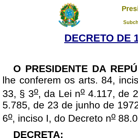
Pres
Subch
DECRETO DE 1º
O PRESIDENTE DA REPÚ
lhe conferem os arts. 84, inci
o
o
33, § 3
, da Lei n
4.117, de 2
5.785, de 23 de junho de 1972,
o
o
6
, inciso I, do Decreto n
88.0
DECRETA: