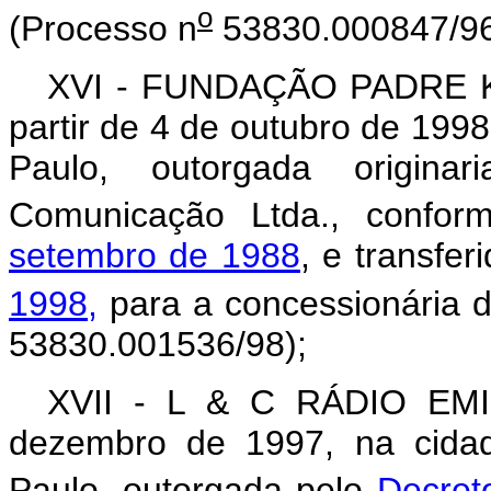
o
(Processo n
53830.000847/96
XVI - FUNDAÇÃO PADRE 
partir de 4 de outubro de 199
Paulo, outorgada origin
Comunicação Ltda., confo
setembro de 1988
, e transfer
1998,
para a concessionária d
53830.001536/98);
XVII - L & C RÁDIO EMI
dezembro de 1997, na cida
Paulo, outorgada pelo
Decret