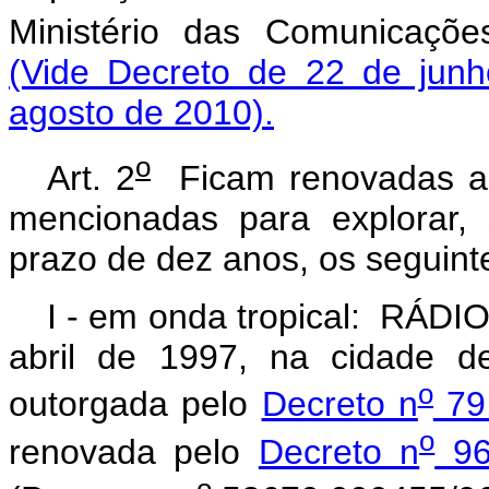
Ministério das Comunicaçõe
(Vide Decreto de 22 de jun
agosto de 2010).
o
Art. 2
Ficam renovadas as
mencionadas para explorar, 
prazo de dez anos, os seguinte
I - em onda tropical: RÁDI
abril de 1997, na cidade d
o
outorgada pelo
Decreto n
79.
o
renovada pelo
Decreto n
96
o