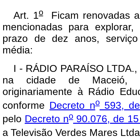
o
Art. 1
Ficam renovadas as
mencionadas para explorar, 
prazo de dez anos, serviço
média:
I - RÁDIO PARAÍSO LTDA., a
na cidade de Maceió, E
originariamente à Rádio Edu
o
conforme
Decreto n
593, de
o
pelo
Decreto n
90.076, de 15
a Televisão Verdes Mares Ltda