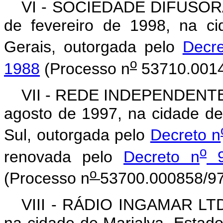
VI - SOCIEDADE DIFUSORA
de fevereiro de 1998, na c
Gerais, outorgada pelo
Decr
o
1988
(Processo n
53710.0014
VII - REDE INDEPENDENTE 
agosto de 1997, na cidade d
Sul, outorgada pelo
Decreto n
o
renovada pelo
Decreto n
9
o
(Processo n
53700.000858/97
VIII - RÁDIO INGAMAR LTDA.