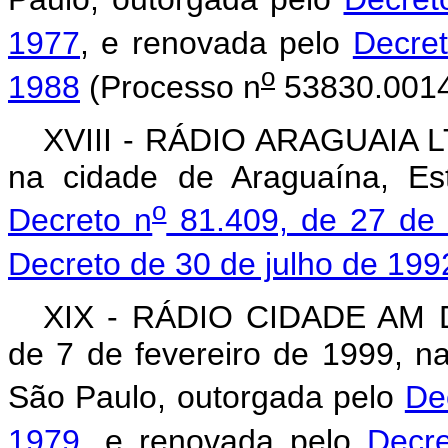
1977
, e renovada pelo
Decre
o
1988
(Processo n
53830.0014
XVIII - RÁDIO ARAGUAIA LTD
na cidade de Araguaína, Es
o
Decreto n
81.409, de 27 de 
Decreto de 30 de julho de 199
XIX - RÁDIO CIDADE AM 
de 7 de fevereiro de 1999, n
São Paulo, outorgada pelo
De
1979
, e renovada pelo
Decr