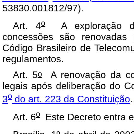
53830.001812/97).
o
Art. 4
A exploração do 
concessões são renovadas p
Código Brasileiro de Telecom
regulamentos.
o
Art. 5
A renovação da con
legais após deliberação do 
o
3
do art. 223 da Constituição
.
o
Art. 6
Este Decreto entra e