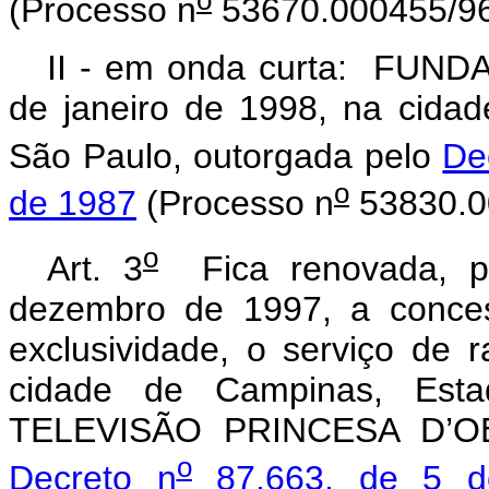
(Processo n
53670.000455/96
II - em onda curta: FUND
de janeiro de 1998, na cidad
São Paulo, outorgada pelo
De
o
de 1987
(Processo n
53830.0
o
Art. 3
Fica renovada, po
dezembro de 1997, a conces
exclusividade, o serviço de 
cidade de Campinas, Est
TELEVISÃO PRINCESA D’O
o
Decreto n
87.663, de 5 d