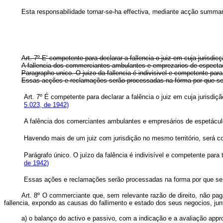
Esta responsabilidade tornar-se-ha effectiva, mediante acção summaria
Art. 7º E' competente para declarar a fallencia o juiz em cuja jurisdic
A fallencia dos commerciantes ambulantes e emprezarios de espectac
Paragrapho unico. O juizo da fallencia é indivisivel e competente par
Essas acções e reclamações serão processadas na fórma por que se 
Art.
7º É competente para declarar a falência o juiz em cuja juris
5.023, de 1942)
A falência dos comerciantes ambulantes e empresários de espet
Havendo mais de um juiz com jurisdição no mesmo território, s
Parágrafo único. O juízo da falência é indivisível e competente par
de 1942)
Essas ações e reclamações serão processadas na forma por que se 
Art. 8º O commerciante que, sem relevante razão de direito, não pag
fallencia, expondo as causas do fallimento e estado dos seus negocios, ju
a) o balanço do activo e passivo, com a indicação e a avaliação appr