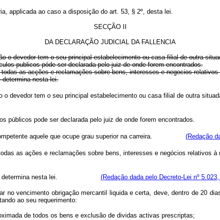
, applicada ao caso a disposição do art. 53, § 2º, desta lei.
SECÇÃO II
DA DECLARAÇÃO JUDICIAL DA FALLENCIA
ção o devedor tem o seu principal estabelecimento ou casa filial de outra situa
ulos publicos póde ser declarada pelo juiz de onde forem encontrados.
a todas as acções e reclamações sobre bens, interesses e negocios relativos 
determina nesta lei.
dição o devedor tem o seu principal estabelecimento ou casa filial de out
áculos públicos pode ser declarada pelo juiz de onde forem encontrado
erá competente aquele que ocupe grau superior na carreira.
(Redação da
a todas as ações e reclamações sobre bens, interesses e negócios relativos à 
determina nesta lei.
(Redação dada pelo Decreto-Lei nº 5.023,
ar no vencimento obrigação mercantil liquida e certa, deve, dentro de 20 di
ntando ao seu requerimento:
oximada de todos os bens e exclusão de dividas activas prescriptas;