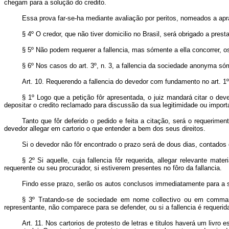
chegam para a solução do credito.
Essa prova far-se-ha mediante avaliação por peritos, nomeados a apraz
§ 4º O credor, que não tiver domicilio no Brasil, será obrigado a pres
§ 5º Não podem requerer a fallencia, mas sómente a ella concorrer, 
§ 6º Nos casos do art. 3º, n. 3, a fallencia da sociedade anonyma sóm
Art. 10. Requerendo a fallencia do devedor com fundamento no art. 1º 
§ 1º Logo que a petição fôr apresentada, o juiz mandará citar o deve
depositar o credito reclamado para discussão da sua legitimidade ou importan
Tanto que fôr deferido o pedido e feita a citação, será o requerim
devedor allegar em cartorio o que entender a bem dos seus direitos.
Si o devedor não fôr encontrado o prazo será de dous dias, contados d
§ 2º Si aquelle, cuja fallencia fôr requerida, allegar relevante mat
requerente ou seu procurador, si estiverem presentes no fôro da fallancia.
Findo esse prazo, serão os autos conclusos immediatamente para a 
§ 3º Tratando-se de sociedade em nome collectivo ou em commandi
representante, não comparece para se defender, ou si a fallencia é requerida
Art. 11. Nos cartorios de protesto de letras e titulos haverá um livro 