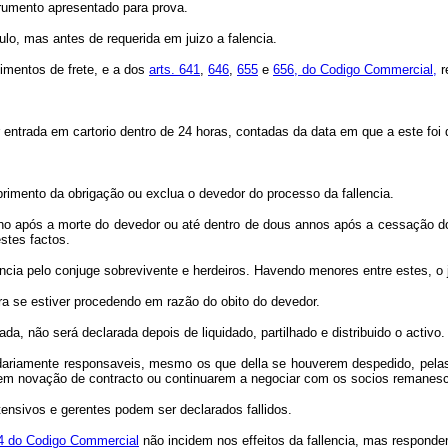
strumento apresentado para prova.
lo, mas antes de requerida em juizo a falencia.
cimentos de frete, e a dos
arts. 641
,
646
,
655
e
656, do Codigo Commercial,
re
entrada em cartorio dentro de 24 horas, contadas da data em que a este foi d
primento da obrigação ou exclua o devedor do processo da fallencia.
anno após a morte do devedor ou até dentro de dous annos após a cessação d
stes factos.
encia pelo conjuge sobrevivente e herdeiros. Havendo menores entre estes, o
tura se estiver procedendo em razão do obito do devedor.
a, não será declarada depois de liquidado, partilhado e distribuido o activo.
olidariamente responsaveis, mesmo os que della se houverem despedido, pel
zerem novação de contracto ou continuarem a negociar com os socios remane
ensivos e gerentes podem ser declarados fallidos.
14 do Codigo Commercial
não incidem nos effeitos da fallencia, mas responde