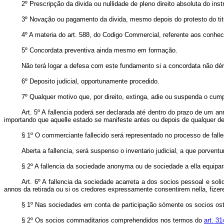
2º Prescripção da divida ou nullidade de pleno direito absoluta do in
3º Novação ou pagamento da divida, mesmo depois do protesto do titu
4º A materia do art. 588, do Codigo Commercial, referente aos conhe
5º Concordata preventiva ainda mesmo em formação.
Não terá logar a defesa com este fundamento si a concordata não dér 
6º Deposito judicial, opportunamente procedido.
7º Qualquer motivo que, por direito, extinga, adie ou suspenda o cum
Art. 5º A fallencia poderá ser declarada até dentro do prazo de um 
importando que aquelle estado se manifeste antes ou depois de qualquer de
§ 1º O commerciante fallecido será representado no processo de fall
Aberta a fallencia, será suspenso o inventario judicial, a que porven
§ 2º A fallencia da sociedade anonyma ou de sociedade a ella equiparad
Art. 6º A fallencia da sociedade acarreta a dos socios pessoal e s
annos da retirada ou si os credores expressamente consentirem nella, fi
§ 1º Nas sociedades em conta de participação sómente os socios ost
§ 2º Os socios commaditarios comprehendidos nos termos do
art. 3