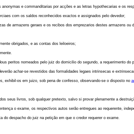
des anonymas e commanditarias por acções e as letras hypothecarias e os res
erciaes com os saldos reconhecidos exactos e assignados pelo devedor;
ezas de armazens geraes e os recibos dos emprezarios destes armazens ou do
ente obrigados, e as contas dos leiloeiros;
lmente.
r dous peritos nomeados pelo juiz do domicilio do segundo, a requerimento do p
es deverão achar-se revestidos das formalidades legaes intrinsecas e extrins
dos, exhibil-os em juizo, sob pena de confesso, observando-se o disposto no
a
os seus livros, sob qualquer pretexto, salvo si provar plenamente a destruiç
r sentença o exame, os respectivos autos serão entregues ao requerente, ind
ta do despacho do juiz na petição em que o credor requerer o exame.