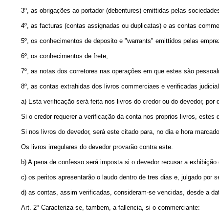
3º, as obrigações ao portador (debentures) emittidas pelas socieda
4º, as facturas (contas assignadas ou duplicatas) e as contas comm
5º, os conhecimentos de deposito e "warrants" emittidos pelas empr
6º, os conhecimentos de frete;
7º, as notas dos corretores nas operações em que estes são pessoalm
8º, as contas extrahidas dos livros commerciaes e verificadas judicia
a) Esta verificação será feita nos livros do credor ou do devedor, po
Si o credor requerer a verificação da conta nos proprios livros, est
Si nos livros do devedor, será este citado para, no dia e hora marca
Os livros irregulares do devedor provarão contra este.
b) A pena de confesso será imposta si o devedor recusar a exhibição d
c) os peritos apresentarão o laudo dentro de tres dias e, julgado po
d) as contas, assim verificadas, consideram-se vencidas, desde a da
Art. 2º Caracteriza-se, tambem, a fallencia, si o commerciante: