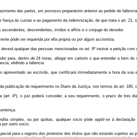
imento das partes, em processo preparatorio anterior ao pedido de fallencia, 
tar fiança ás custas e ao pagamento da indemnização, de que trata o art. 21, si
os ascendentes, descendentes, irmãos e affins e o conjuge do devedor.
ente póde ser requerida por ella propria ou por algum accionista.
deverá qualquer das pessoas mencionadas no art. 9º instruir a petição com o 
dor para, dentro de 24 horas, allegar em cartorio o que entender a bem do s
cia, elidindo a fallencia.
ento apresentado ao escrivão, que certificará immediatamente a hora da sua
a publicação do requerimento no Diario da Justiça, nos termos do art. 185, cor
eria (art. 4º), o juiz poderá conceder, a seu requerimento, o prazo de tres 
sentença.
ta simples, ou por quótas, qualquer socio póde oppôr-se á declaração da
 por outro socio.
especial para o registro dos protestos dos titulos que não estando sujeitos ao