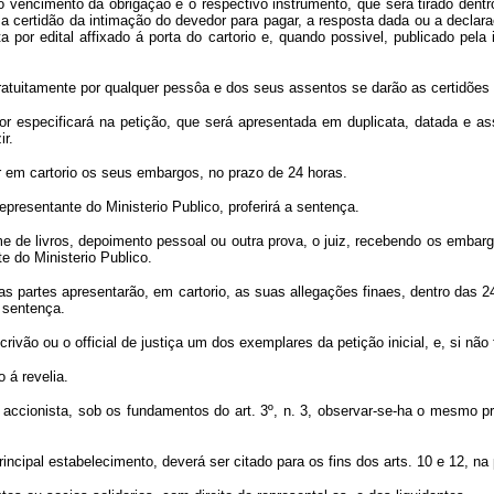
 vencimento da obrigação e o respectivo instrumento, que será tirado dentro 
; a certidão da intimação do devedor para pagar, a resposta dada ou a declara
or edital affixado á porta do cartorio e, quando possivel, publicado pela i
gratuitamente por qualquer pessôa e dos seus assentos se darão as certidões
tor especificará na petição, que será apresentada em duplicata, datada e ass
r.
r em cartorio os seus embargos, no prazo de 24 horas.
epresentante do Ministerio Publico, proferirá a sentença.
me de livros, depoimento pessoal ou outra prova, o juiz, recebendo os emba
e do Ministerio Publico.
 as partes apresentarão, em cartorio, as suas allegações finaes, dentro das 2
 sentença.
crivão ou o official de justiça um dos exemplares da petição inicial, e, si nã
 á revelia.
accionista, sob os fundamentos do art. 3º, n. 3, observar-se-ha o mesmo pr
principal estabelecimento, deverá ser citado para os fins dos arts. 10 e 12, 