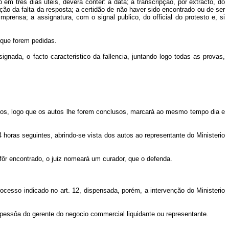
em tres dias uteis, deverá conter: a data; a transcripção, por extracto, do
ção da falta da resposta; a certidão de não haver sido encontrado ou de ser
mprensa; a assignatura, com o signal publico, do official do protesto e, si
 que forem pedidas.
ignada, o facto caracteristico da fallencia, juntando logo todas as provas,
rgos, logo que os autos lhe forem conclusos, marcará ao mesmo tempo dia e
4 horas seguintes, abrindo-se vista dos autos ao representante do Ministerio
o fôr encontrado, o juiz nomeará um curador, que o defenda.
ocesso indicado no art. 12, dispensada, porém, a intervenção do Ministerio
na pessôa do gerente do negocio commercial liquidante ou representante.