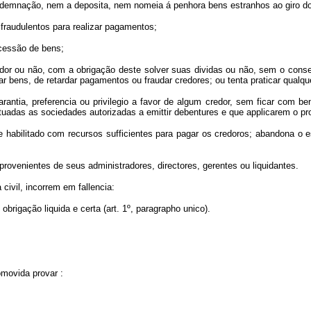
ndemnação, nem a deposita, nem nomeia á penhora bens estranhos ao giro do 
 fraudulentos para realizar pagamentos;
 cessão de bens;
 credor ou não, com a obrigação deste solver suas dividas ou não, sem o co
 bens, de retardar pagamentos ou fraudar credores; ou tenta praticar qualque
arantia, preferencia ou privilegio a favor de algum credor, sem ficar com be
eptuadas as sociedades autorizadas a emittir debentures e que applicarem o
e habilitado com recursos sufficientes para pagar os credoros; abandona o es
rovenientes de seus administradores, directores, gerentes ou liquidantes.
ivil, incorrem em fallencia:
rigação liquida e certa (art. 1º, paragrapho unico).
omovida provar :