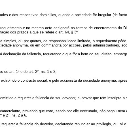
dades e dos respectivos domicilios, quando a sociedade fôr irregular (de fa
equerimento e no mesmo acto assignará os termos de encerramento do Diari
ação dos prazos a que se refere o art. 64, § 3º
simples, ou por quotas, de responsabilidade limitada, o requerimento póde
 sociedade anonyma, ou em commandita por acções, pelos administradores, soc
declaração da fallencia, requerendo o que fôr a bem do seu direito, embargar
do art. 1º e do art. 2º, ns. 1 e 2;
, exhibindo o contracto social, e pelo accionista da sociedade anonyma, apr
.
mittido a requerer a fallencia do seu devedor, si provar que tem inscripta a
or commerciante, provando que este, sendo por elle executado, não pagou ne
º e 2º, ns. 2 a 6.
 requerer a fallencia do devedor, declarando renunciar ao privilegio, ou, s