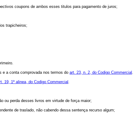
pectivos coupons de ambos esses titulos para pagamento de juros;
s trapicheiros;
rimeiro.
ecas e a conta comprovada nos termos do
art. 23, n. 2, do Codigo Commercial
.
rt. 19, 1ª alinea, do Codigo Commercial
.
ão ou perda desses livros em virtude de força maior;
ependente de traslado, não cabendo dessa sentença recurso algum;