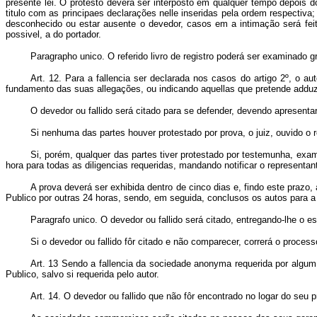
presente lei. O protesto deverá ser interposto em qualquer tempo depois do
titulo com as principaes declarações nelle inseridas pela ordem respectiva
desconhecido ou estar ausente o devedor, casos em a intimação será feita p
possivel, a do portador.
Paragrapho unico. O referido livro de registro poderá ser examinado 
Art. 12. Para a fallencia ser declarada nos casos do artigo 2º, o au
fundamento das suas allegações, ou indicando aquellas que pretende adduzi
O devedor ou fallido será citado para se defender, devendo apresenta
Si nenhuma das partes houver protestado por prova, o juiz, ouvido o r
Si, porém, qualquer das partes tiver protestado por testemunha, exa
hora para todas as diligencias requeridas, mandando notificar o representant
A prova deverá ser exhibida dentro de cinco dias e, findo este prazo,
Publico por outras 24 horas, sendo, em seguida, conclusos os autos para a
Paragrafo unico. O devedor ou fallido será citado, entregando-lhe o es
Si o devedor ou fallido fôr citado e não comparecer, correrá o processo
Art. 13 Sendo a fallencia da sociedade anonyma requerida por algum 
Publico, salvo si requerida pelo autor.
Art. 14. O devedor ou fallido que não fôr encontrado no logar do seu 