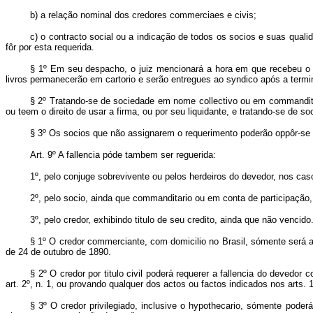
b) a relação nominal dos credores commerciaes e civis;
c) o contracto social ou a indicação de todos os socios e suas quali
fôr por esta requerida.
§ 1º Em seu despacho, o juiz mencionará a hora em que recebeu o r
livros permanecerão em cartorio e serão entregues ao syndico após a termin
§ 2º Tratando-se de sociedade em nome collectivo ou em commandita 
ou teem o direito de usar a firma, ou por seu liquidante, e tratando-se de
§ 3º Os socios que não assignarem o requerimento poderão oppôr-se á 
Art. 9º A fallencia póde tambem ser reguerida:
1º, pelo conjuge sobrevivente ou pelos herdeiros do devedor, nos casos 
2º, pelo socio, ainda que commanditario ou em conta de participação
3º, pelo credor, exhibindo titulo de seu credito, ainda que não vencido
§ 1º O credor commerciante, com domicilio no Brasil, sómente será ad
de 24 de outubro de 1890.
§ 2º O credor por titulo civil poderá requerer a fallencia do deved
art. 2º, n. 1, ou provando qualquer dos actos ou factos indicados nos arts. 1
§ 3º O credor privilegiado, inclusive o hypothecario, sómente poderá