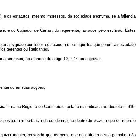
cto), e os estatutos, mesmo impressos, da sociedade anonyma, se a fallencia
o e do Copiador de Cartas, do requerente, lavrados pelo escrivão. Estes
 ser assignado por todos os socios, ou por aquelles que gerem a sociedade
ios gerentes ou liquidantes.
 a sentença, nos termos do artigo 19, § 1º, ou aggravar.
esentando as suas acções;
 sua firma no Registro do Commercio, pela fórma indicada no decreto n. 916,
m depositou a importancia da condemnação dentro do prazo a que se refere o
i o quizer manter, provando que os bens, que constituem a sua garantia, não