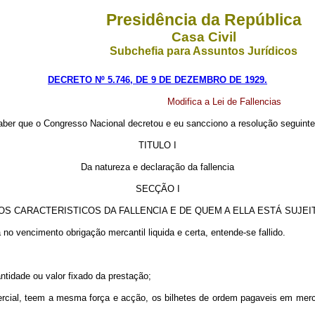
Presidência da República
Casa Civil
Subchefia para Assuntos Jurídicos
DECRETO Nº 5.746, DE 9 DE DEZEMBRO DE 1929.
Modifica a Lei de Fallencias
ber que o Congresso Nacional decretou e eu sancciono a resolução seguinte
TITULO I
Da natureza e declaração da fallencia
SECÇÃO I
OS CARACTERISTICOS DA FALLENCIA E DE QUEM A ELLA ESTÁ SUJEI
no vencimento obrigação mercantil liquida e certa, entende-se fallido.
ntidade ou valor fixado da prestação;
ercial, teem a mesma força e acção, os bilhetes de ordem pagaveis em merca