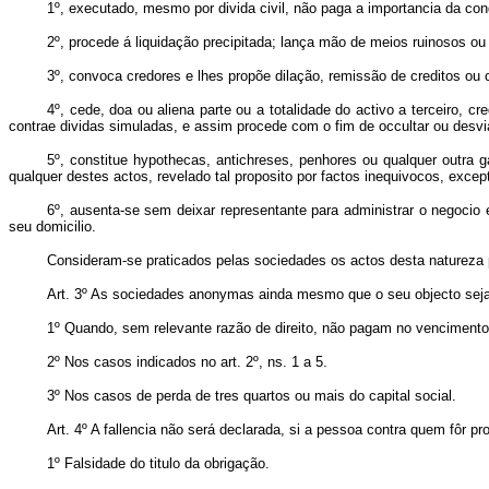
1º, executado, mesmo por divida civil, não paga a importancia da co
2º, procede á liquidação precipitada; lança mão de meios ruinosos ou
3º, convoca credores e lhes propõe dilação, remissão de creditos ou
4º, cede, doa ou aliena parte ou a totalidade do activo a terceiro,
contrae dividas simuladas, e assim procede com o fim de occultar ou desviar
5º, constitue hypothecas, antichreses, penhores ou qualquer outra g
qualquer destes actos, revelado tal proposito por factos inequivocos, exc
6º, ausenta-se sem deixar representante para administrar o negocio 
seu domicilio.
Consideram-se praticados pelas sociedades os actos desta natureza p
Art. 3º As sociedades anonymas ainda mesmo que o seu objecto seja c
1º Quando, sem relevante razão de direito, não pagam no vencimento ob
2º Nos casos indicados no art. 2º, ns. 1 a 5.
3º Nos casos de perda de tres quartos ou mais do capital social.
Art. 4º A fallencia não será declarada, si a pessoa contra quem fôr pr
1º Falsidade do titulo da obrigação.