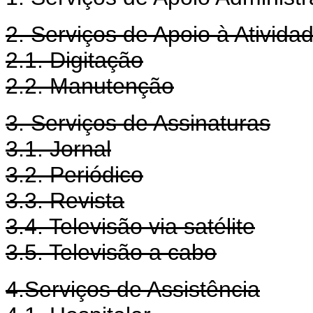
2. Serviços de Apoio à Ativida
2.1. Digitação
2.2. Manutenção
3. Serviços de Assinaturas
3.1. Jornal
3.2. Periódico
3.3. Revista
3.4. Televisão via satélite
3.5. Televisão a cabo
4.Serviços de Assistência