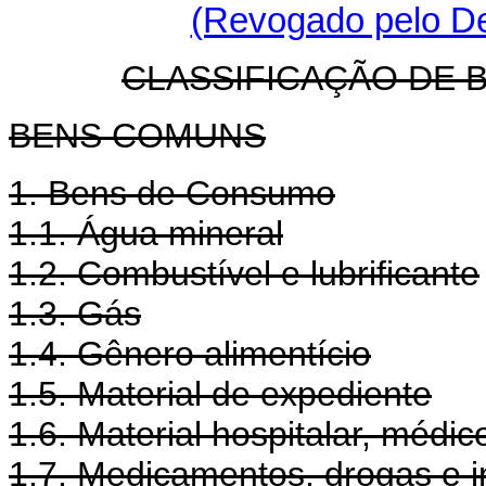
(Revogado pelo De
CLASSIFICAÇÃO DE 
BENS COMUNS
1. Bens de Consumo
1.1. Água mineral
1.2. Combustível e lubrificante
1.3. Gás
1.4. Gênero alimentício
1.5. Material de expediente
1.6. Material hospitalar, médic
1.7. Medicamentos, drogas e 