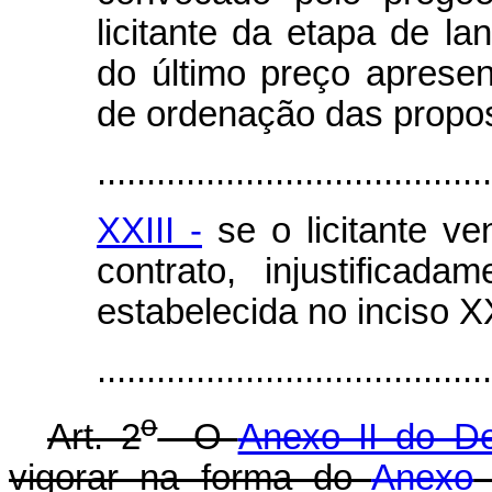
licitante da etapa de l
do último preço apresent
de ordenação das propo
........................................
XXIII -
se o licitante ve
contrato, injustificad
estabelecida no inciso XX
......................................
o
Art. 2
O
Anexo II do De
vigorar na forma do
Anexo