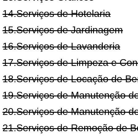
14.Serviços de Hotelaria
15.Serviços de Jardinagem
16.Serviços de Lavanderia
17.Serviços de Limpeza e Co
18.Serviços de Locação de B
19.Serviços de Manutenção d
20.Serviços de Manutenção d
21.Serviços de Remoção de B