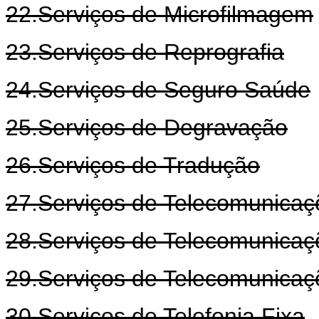
22.Serviços de Microfilmagem
23.Serviços de Reprografia
24.Serviços de Seguro Saúde
25.Serviços de Degravação
26.Serviços de Tradução
27.Serviços de Telecomunica
28.Serviços de Telecomunica
29.Serviços de Telecomunicaç
30.Serviços de Telefonia Fixa