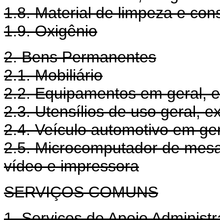
1.8. Material de limpeza e co
1.9. Oxigênio
2. Bens Permanentes
2.1. Mobiliário
2.2. Equipamentos em geral, e
2.3. Utensílios de uso geral, 
2.4. Veículo automotivo em ge
2.5. Microcomputador de mesa 
vídeo e impressora
SERVIÇOS COMUNS
1. Serviços de Apoio Administr