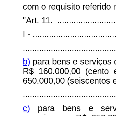
com o requisito referido 
"Art. 11. ...........................
I - ...................................
........................................
b)
para bens e serviços 
R$ 160.000,00 (cento 
650.000,00 (seiscentos e
........................................
c)
para bens e servi