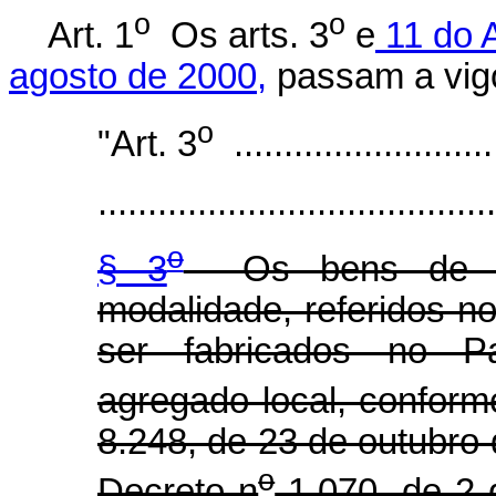
o
o
Art. 1
Os arts. 3
e
11 do A
agosto de 2000,
passam a vigo
o
"Art. 3
...........................
........................................
o
§ 3
Os bens de info
modalidade, referidos no
ser fabricados no Paí
agregado local, conforme
8.248, de 23 de outubro
o
Decreto n
1.070, de 2 