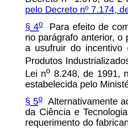
pelo Decreto nº 7.174, d
o
§ 4
Para efeito de comp
no parágrafo anterior, o 
a usufruir do incentiv
Produtos Industrializados 
o
Lei n
8.248, de 1991, 
estabelecida pelo Ministé
o
§ 5
Alternativamente ao
da Ciência e Tecnologi
requerimento do fabrica