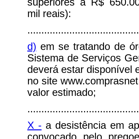
superiores a R$ 650.00
mil reais):
........................................
d)
em se tratando de ór
Sistema de Serviços Gera
deverá estar disponível e
no site www.comprasnet
valor estimado;
........................................
X -
a desistência em ap
convocado pelo pregoe