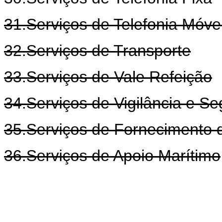
31.Serviços de Telefonia Móve
32.Serviços de Transporte
33.Serviços de Vale Refeição
34.Serviços de Vigilância e S
35.Serviços de Fornecimento d
36.Serviços de Apoio Marítimo