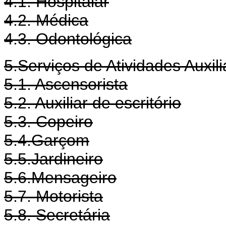
4.1. Hospitalar
4.2. Médica
4.3. Odontológica
5.Serviços de Atividades Auxili
5.1. Ascensorista
5.2. Auxiliar de escritório
5.3. Copeiro
5.4.Garçom
5.5.Jardineiro
5.6.Mensageiro
5.7. Motorista
5.8. Secretária