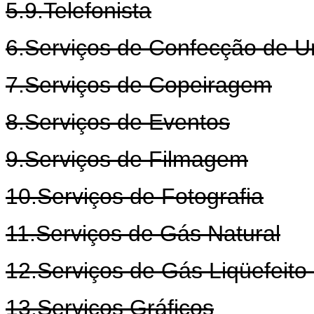
5.9.Telefonista
6.Serviços de Confecção de U
7.Serviços de Copeiragem
8.Serviços de Eventos
9.Serviços de Filmagem
10.Serviços de Fotografia
11.Serviços de Gás Natural
12.Serviços de Gás Liqüefeito
13.Serviços Gráficos