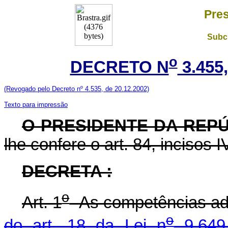
Pres
Subch
o
DECRETO N
3.455
(Revogado pelo Decreto nº 4.535, de 20.12.2002)
Texto para impressão
O
PRESIDENTE DA REPÚ
lhe confere o art. 84, incisos I
DECRETA :
o
Art. 1
As competências admi
o
do art. 18 da Lei n
9.649