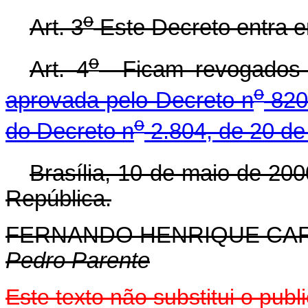
o
Art. 3
Este Decreto entra e
o
Art. 4
Ficam revogados
o
aprovada pelo Decreto n
820
o
do Decreto n
2.804, de 20 de
Brasília, 10 de maio de 200
República.
FERNANDO HENRIQUE CA
Pedro Parente
Este texto não substitui o pu