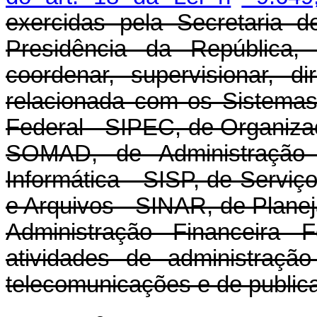
exercidas pela Secretaria 
Presidência da República, 
coordenar, supervisionar, dir
relacionada com os Sistemas
Federal - SIPEC, de Organiza
SOMAD, de Administração
Informática - SISP, de Servi
e Arquivos - SINAR, de Plane
Administração Financeira 
atividades de administraçã
telecomunicações e de publica