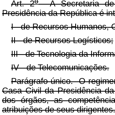
o
Art. 2
A Secretaria de 
Presidência da República é int
I - de Recursos Humanos, 
II - de Recursos Logísticos;
III - de Tecnologia da Infor
IV - de Telecomunicações.
Parágrafo único. O regimen
Casa Civil da Presidência da
dos órgãos, as competência
atribuições de seus dirigentes