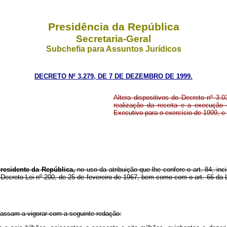
Presidência da República
Secretaria-Geral
Subchefia para Assuntos Jurídicos
DECRETO Nº 3.279, DE 7 DE DEZEMBRO DE 1999.
Altera dispositivos do Decreto nº 3.0
realização da receita e a execução
Executivo para o exercício de 1999, e 
residente da República,
no uso da atribuição que lhe confere o art. 84, inc
Decreto-Lei nº 200, de 25 de fevereiro de 1967, bem como com o art. 66 da 
assam a vigorar com a seguinte redação: