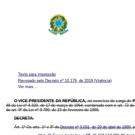
Texto para impressão
Revogado pelo Decreto nº 10.179, de 2019
(Vigência)
Ver mais...
O
VICE-PRESIDENTE DA REPÚBLICA,
no exercício do cargo de
P
48 da Lei nº 4.320, de 17 de março de 1964, combinado com o art. 72 do 
do art. 9º da Lei nº 9.789, de 23 de fevereiro de 1999,
DECRETA:
Art. 1º Os arts. 1º e 3º do
Decreto nº 3.031, de 20 de abril de 1999,
p