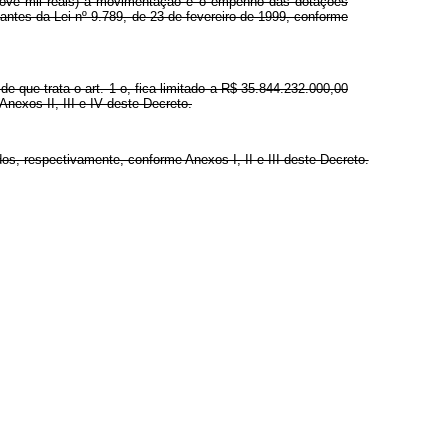
zenove mil reais) a movimentação e o empenho das dotações
antes da Lei nº 9.789, de 23 de fevereiro de 1999, conforme
 que trata o art. 1 o, fica limitado a R$ 35.844.232.000,00
 Anexos II, III e IV deste Decreto.
os, respectivamente, conforme Anexos I, II e III deste Decreto.