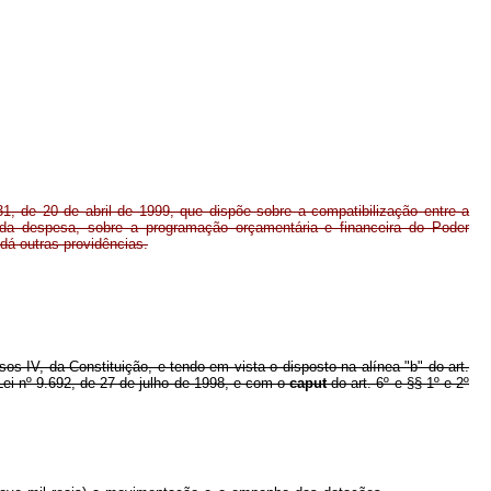
31, de 20 de abril de 1999, que dispõe sobre a compatibilização entre a
 da despesa, sobre a programação orçamentária e financeira do Poder
dá outras providências.
isos IV, da Constituição, e tendo em vista o disposto na alínea "b" do art.
Lei nº 9.692, de 27 de julho de 1998, e com o
caput
do art. 6º e §§ 1º e 2º