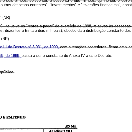
ta e seis bilhões, seiscentos e sessenta e oito milhões, quinhentos e de
utras despesas correntes", "investimentos" e "inversões financeiras", const
..." (NR)
inclusive os "restos a pagar" do exercício de 1998, relativos às despesas de
es, duzentos e trinta e dois mil reais), obedecida a distribuição constante dos
.." (NR)
 e III do Decreto nº 3.031, de 1999,
com alterações posteriores, ficam ampliad
.789, de 1999,
passa a ser o constante do Anexo IV a este Decreto.
epública.