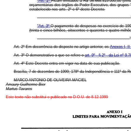
"Art. 1º
Ficam limitados a R$ 36.668.519.000,00 (trin
orçamentárias dos órgãos do Poder Executivo, dos grupos "o
estabelecido nos arts. 2º e 6º deste Decreto.
.............................................................................
"Art. 3º
O pagamento de despesas no exercício de 1999, 
(trinta e cinco bilhões, oitocentos e quarenta e quatro milhõ
.............................................................................
Art. 2º Em decorrência do disposto no artigo anterior, os
Anexos I, II
Art. 3º O demonstrativo a que se refere o
art. 9º , § 2º , da Lei nº 9
Art. 4º Este Decreto entra em vigor na data de sua publicação.
Brasília, 7 de dezembro de 1999; 178º da Independência e 111º da R
MARCO ANTONIO DE OLIVEIRA MACIEL
Amaury Guilherme Bier
Martus Tavares
Este texto não substitui o publicado no D.O.U. de 8.12.1999