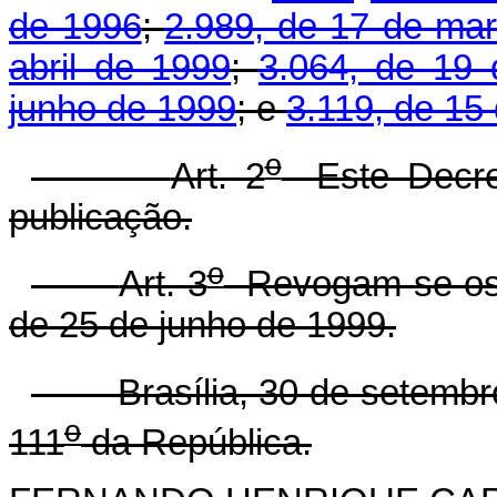
de 1996
;
2.989, de 17 de ma
abril de 1999
;
3.064, de 19
junho de 1999
; e
3.119, de 15
o
Art. 2
Este Decret
publicação.
o
Art. 3
Revogam-se os 
de 25 de junho de 1999.
Brasília, 30 de setembro
o
111
da República.