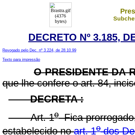
Pres
Subchef
DECRETO Nº 3.185, D
Revogado pelo Dec. nº 3.224, de 28.10.99
Texto para impressão
O
PRESIDENTE DA 
que lhe confere o art. 84, inci
DECRETA :
o
Art. 1
Fica prorrogado,
o
estabelecido no
art. 1
dos De