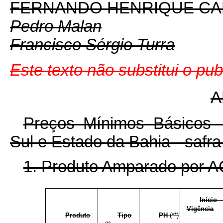
FERNANDO HENRIQUE C
Pedro Malan
Francisco Sérgio Turra
Este texto não substitui o pu
A
Preços Mínimos Básicos -
Sul e Estado da Bahia - safr
1. Produto Amparado por
E
E
E
Início
Vigência
Produto
Tipo
PH
(**)