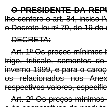
O PRESIDENTE DA REP
lhe confere o art. 84, inciso 
o Decreto-lei nº 79, de 19 d
DECRETA:
Art. 1º Os preços mínimos 
trigo, triticale, sementes de
inverno 1999, e para o caro
os relacionados nos Ane
respectivos valores, especifi
Art. 2º Os preços mínimos