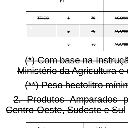
(*)
TRIGO
1
78
AGO/9
E
2
75
AGO/9
E
3
70
AGO/9
(*) Com base na Instruçã
Ministério da Agricultura 
(**) Peso hectolitro míni
2. Produtos Amparados 
Centro-Oeste, Sudeste e Sul