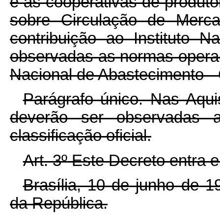
e às cooperativas de produtor
sobre Circulação de Merc
contribuição ao Instituto 
observadas as normas opera
Nacional de Abastecimento 
Parágrafo único. Nas Aqu
deverão ser observadas a
classificação oficial.
Art. 3º Este Decreto entra 
Brasília, 10 de junho de 
da República.