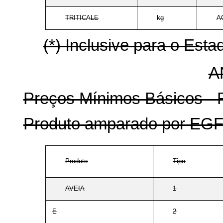
TRITICALE
kg
A
(*) Inclusive para o Est
A
Preços Mínimos Básicos - R
Produto amparado por EG
Produto
Tipo
AVEIA
1
E
2