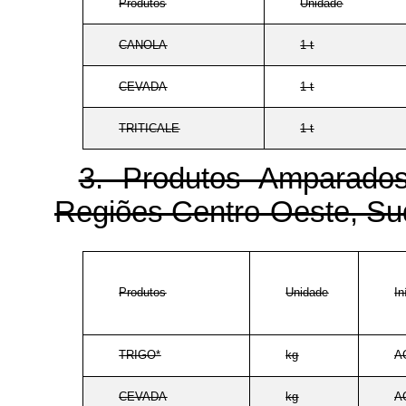
Produtos
Unidade
CANOLA
1 t
CEVADA
1 t
TRITICALE
1 t
3. Produtos Amparad
Regiões Centro-Oeste, Su
Produtos
Unidade
In
TRIGO*
kg
A
CEVADA
kg
A