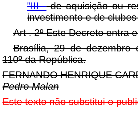
"III -
de aquisição ou re
investimento e de clubes
Art . 2º Este Decreto entra 
Brasília, 29 de dezembro
110º da República.
FERNANDO HENRIQUE CA
Pedro Malan
Este texto não substitui o pu