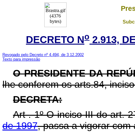
Pres
Subch
o
DECRETO N
2.913, D
Revogado pelo Decreto nº 4.494, de 3.12.2002
Texto para impressão
O PRESIDENTE DA REP
lhe conferem os arts.84, inciso
DECRETA:
Art . 1º O inciso III do art.
de 1997
, passa a vigorar com