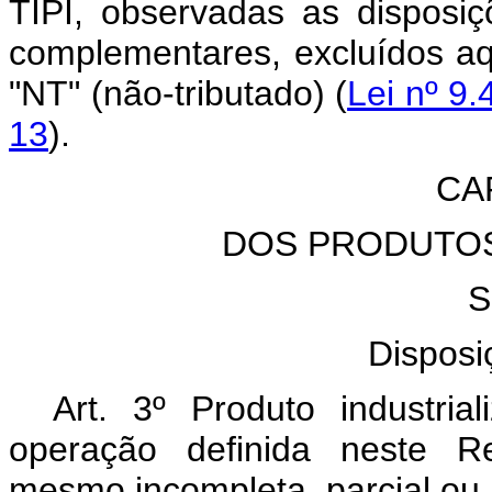
TIPI, observadas as disposiç
complementares, excluídos a
"NT" (não-tributado) (
Lei nº 9.
13
).
CAP
DOS PRODUTOS
S
Disposi
Art. 3º Produto industria
operação definida neste Re
mesmo incompleta, parcial ou 