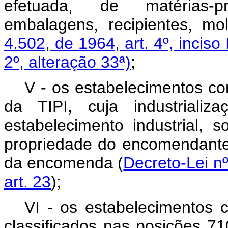
efetuada, de matérias-pr
embalagens, recipientes, mo
4.502, de 1964, art. 4º, inciso I
2º, alteração 33ª)
;
V - os estabelecimentos co
da TIPI, cuja industriali
estabelecimento industrial,
propriedade do encomendante,
da encomenda (
Decreto-Lei n
art. 23
);
VI - os estabelecimentos 
classificados nas posições 71