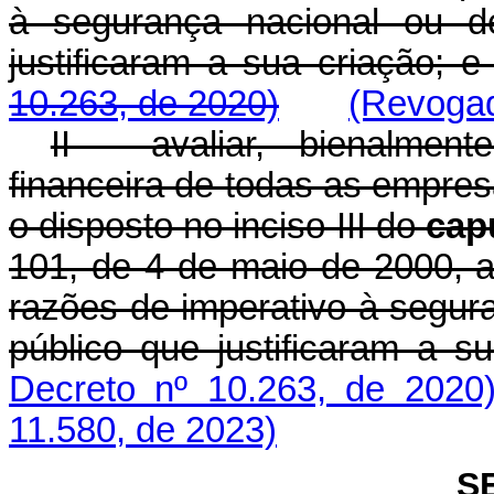
à segurança nacional ou de
justificaram a sua cr
10.263, de 2020)
(Revogad
II - avaliar, bienalment
financeira de todas as empre
o disposto no inciso III do
cap
101, de 4 de maio de 2000, 
razões de imperativo à segura
público que justificaram a su
Decreto nº 10.263, de 2020
11.580, de 2023)
S