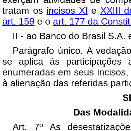
tratam os
incisos XI
e
XXIII d
art. 159
e o
art. 177 da Consti
II - ao Banco do Brasil S.A
Parágrafo único. A vedação
se aplica às participações 
enumeradas em seus incisos, d
à alienação das referidas part
S
Das Modalid
Art. 7º As desestatizaç