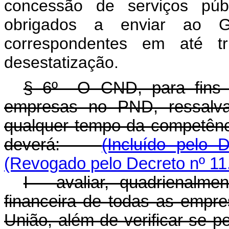
concessão de serviços púb
obrigados a enviar ao 
correspondentes em até tr
desestatização.
§ 6º O CND, para fins 
empresas no PND, ressalvad
qualquer tempo da competênci
deverá:
(Incluído pelo 
(Revogado pelo Decreto nº 11
I - avaliar, quadrienalme
financeira de todas as empre
União, além de verificar se 